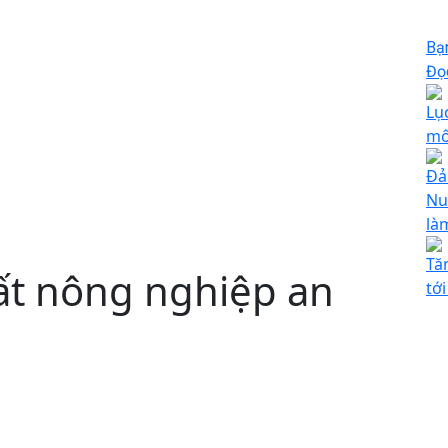
Bạ
Đọc
Lụ
mô
Đả
Nu 
là
Tă
ất nông nghiệp an
tớ