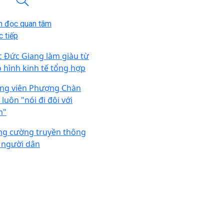
n đọc quan tâm
 tiếp
c Đức Giang làm giàu từ
 hình kinh tế tổng hợp
ng viên Phượng Chàn
luôn "nói đi đôi với
m"
ng cường truyền thông
i người dân