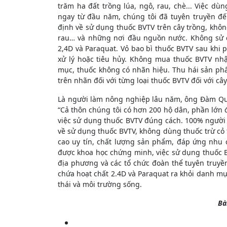
trăm ha đất trồng lúa, ngô, rau, chè... Việc 
ngay từ đầu năm, chúng tôi đã tuyên truyền đ
định về sử dụng thuốc BVTV trên cây trồng, khô
rau… và những nơi đầu nguồn nước. Không sử d
2,4D và Paraquat. Vỏ bao bì thuốc BVTV sau khi
xử lý hoặc tiêu hủy. Không mua thuốc BVTV nh
mục, thuốc không có nhãn hiệu. Thu hái sản ph
trên nhãn đối với từng loại thuốc BVTV đối với cây
Là người làm nông nghiệp lâu năm, ông Đàm Quố
“Cả thôn chúng tôi có hơn 200 hộ dân, phần lớn 
việc sử dụng thuốc BVTV đúng cách. 100% người 
về sử dụng thuốc BVTV, không dùng thuốc trừ cỏ
cao uy tín, chất lượng sản phẩm, đáp ứng nhu 
được khoa học chứng minh, việc sử dụng thuốc B
địa phương và các tổ chức đoàn thể tuyên truyền
chứa hoạt chất 2.4D và Paraquat ra khỏi danh mụ
thái và môi trường sống.
Bà