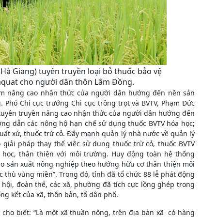
Hà Giang) tuyên truyền loại bỏ thuốc bảo vệ
raquat cho người dân thôn Lâm Đồng.
nhằm nâng cao nhận thức của người dân hướng đến nền sản
. Phó Chi cục trưởng Chi cục trồng trọt và BVTV, Phạm Đức
ào tuyên truyền nâng cao nhận thức của người dân hướng đến
ớng dẫn các nông hộ hạn chế sử dụng thuốc BVTV hóa học;
ất xứ, thuốc trừ cỏ. Đẩy mạnh quản lý nhà nước về quản lý
giải pháp thay thế việc sử dụng thuốc trừ cỏ, thuốc BVTV
 học, thân thiện với môi trường. Huy động toàn hệ thống
rào sản xuất nông nghiệp theo hướng hữu cơ thân thiện môi
c thù vùng miền”. Trong đó, tỉnh đã tổ chức 88 lễ phát động
c hội, đoàn thể, các xã, phường đã tích cực lồng ghép trong
ổng kết của xã, thôn bản, tổ dân phố.
 cho biết: “Là một xã thuần nông, trên địa bàn xã có hàng