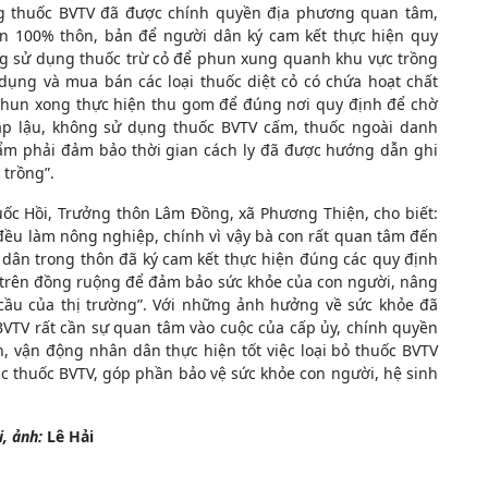
dùng thuốc BVTV đã được chính quyền địa phương quan tâm,
ến 100% thôn, bản để người dân ký cam kết thực hiện quy
ng sử dụng thuốc trừ cỏ để phun xung quanh khu vực trồng
ụng và mua bán các loại thuốc diệt cỏ có chứa hoạt chất
 phun xong thực hiện thu gom để đúng nơi quy định để chờ
ập lậu, không sử dụng thuốc BVTV cấm, thuốc ngoài danh
ẩm phải đảm bảo thời gian cách ly đã được hướng dẫn ghi
 trồng”.
c Hồi, Trưởng thôn Lâm Đồng, xã Phương Thiện, cho biết:
đều làm nông nghiệp, chính vì vậy bà con rất quan tâm đến
dân trong thôn đã ký cam kết thực hiện đúng các quy định
 trên đồng ruộng để đảm bảo sức khỏe của con người, nâng
cầu của thị trường”. Với những ảnh hưởng về sức khỏe đã
VTV rất cần sự quan tâm vào cuộc của cấp ủy, chính quyền
, vận động nhân dân thực hiện tốt việc loại bỏ thuốc BVTV
c thuốc BVTV, góp phần bảo vệ sức khỏe con người, hệ sinh
i, ảnh:
Lê Hải