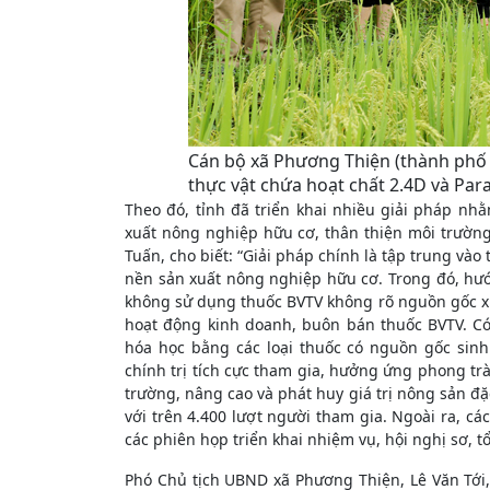
Cán bộ xã Phương Thiện (thành phố 
thực vật chứa hoạt chất 2.4D và Pa
Theo đó, tỉnh đã triển khai nhiều giải pháp 
xuất nông nghiệp hữu cơ, thân thiện môi trường
Tuấn, cho biết: “Giải pháp chính là tập trung v
nền sản xuất nông nghiệp hữu cơ. Trong đó, hư
không sử dụng thuốc BVTV không rõ nguồn gốc xu
hoạt động kinh doanh, buôn bán thuốc BVTV. Có 
hóa học bằng các loại thuốc có nguồn gốc sinh
chính trị tích cực tham gia, hưởng ứng phong t
trường, nâng cao và phát huy giá trị nông sản đặ
với trên 4.400 lượt người tham gia. Ngoài ra, cá
các phiên họp triển khai nhiệm vụ, hội nghị sơ, t
Phó Chủ tịch UBND xã Phương Thiện, Lê Văn Tới,