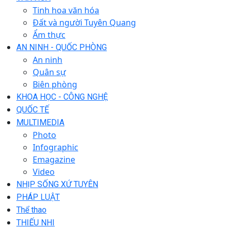
Tinh hoa văn hóa
Đất và người Tuyên Quang
Ẩm thực
AN NINH - QUỐC PHÒNG
An ninh
Quân sự
Biên phòng
KHOA HỌC - CÔNG NGHỆ
QUỐC TẾ
MULTIMEDIA
Photo
Infographic
Emagazine
Video
NHỊP SỐNG XỨ TUYÊN
PHÁP LUẬT
Thể thao
THIẾU NHI