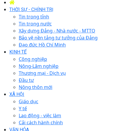
THỜI SỰ - CHÍNH TRỊ
Tin trong tỉnh
Tin trong nước
Xây dựng Đảng - Nhà nước - MTTQ
Bảo vệ nền tảng tư tưởng của Đảng
Đạo đức Hồ Chí Minh
KINH TẾ
Công nghiệp
Nông-Lâm nghiệp
Thương mại - Dịch vụ
Đầu tư
Nông thôn mới
XÃ HỘI
Giáo dục
Y tế
Lao động - việc làm
Cải cách hành chính
VĂN HÓA