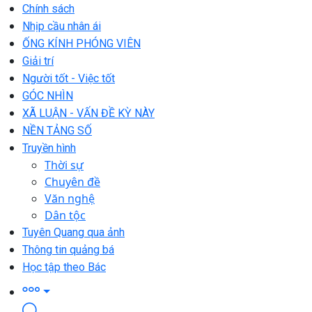
Chính sách
Nhịp cầu nhân ái
ỐNG KÍNH PHÓNG VIÊN
Giải trí
Người tốt - Việc tốt
GÓC NHÌN
XÃ LUẬN - VẤN ĐỀ KỲ NÀY
NỀN TẢNG SỐ
Truyền hình
Thời sự
Chuyên đề
Văn nghệ
Dân tộc
Tuyên Quang qua ảnh
Thông tin quảng bá
Học tập theo Bác