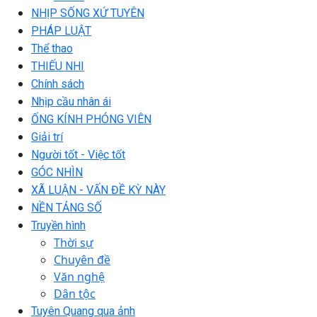
NHỊP SỐNG XỨ TUYÊN
PHÁP LUẬT
Thể thao
THIẾU NHI
Chính sách
Nhịp cầu nhân ái
ỐNG KÍNH PHÓNG VIÊN
Giải trí
Người tốt - Việc tốt
GÓC NHÌN
XÃ LUẬN - VẤN ĐỀ KỲ NÀY
NỀN TẢNG SỐ
Truyền hình
Thời sự
Chuyên đề
Văn nghệ
Dân tộc
Tuyên Quang qua ảnh