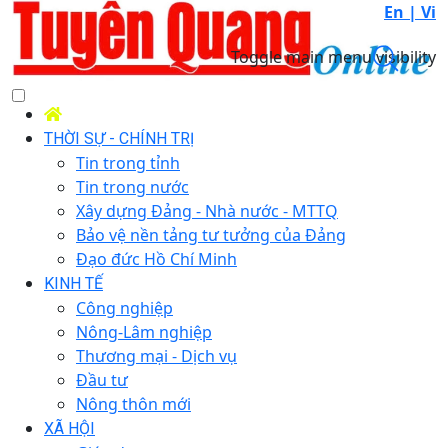
En |
Vi
Toggle main menu visibility
THỜI SỰ - CHÍNH TRỊ
Tin trong tỉnh
Tin trong nước
Xây dựng Đảng - Nhà nước - MTTQ
Bảo vệ nền tảng tư tưởng của Đảng
Đạo đức Hồ Chí Minh
KINH TẾ
Công nghiệp
Nông-Lâm nghiệp
Thương mại - Dịch vụ
Đầu tư
Nông thôn mới
XÃ HỘI