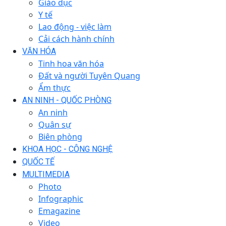
Giáo dục
Y tế
Lao động - việc làm
Cải cách hành chính
VĂN HÓA
Tinh hoa văn hóa
Đất và người Tuyên Quang
Ẩm thực
AN NINH - QUỐC PHÒNG
An ninh
Quân sự
Biên phòng
KHOA HỌC - CÔNG NGHỆ
QUỐC TẾ
MULTIMEDIA
Photo
Infographic
Emagazine
Video