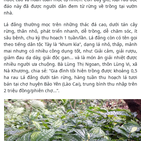
đáo này đã được người dân đem từ rừng về trồng tại vườn
nhà.
Lá đắng thường mọc trên những thác đá cao, dưới tán cây
rừng, thân nhỏ, phát triển nhanh, dễ trồng, dễ chăm sóc, ít
sâu bệnh, chu kỳ thu hoạch 1 tuần/lần. Lá đắng còn có tên gọi
theo tiếng dân tộc Tày là “khum kìa”, dạng lá nhỏ, thấp, mảnh
mai nhưng có nhiều công dụng tốt, như: Giải cảm, giải rượu,
giảm đau dạ dày, giải độc gan... và là món ăn giải nhiệt được
nhiều người ưa chuộng. Bà Lùng Thị Ngoan, thôn Lùng Vi, xã
Nà Khương, chia sẻ: “Gia đình tôi hiện trồng được khoảng 0,5
ha rau Lá đắng dưới tán rừng, hàng tuần thu hoạch lá tươi
bán tại chợ huyện Bảo Yên (Lào Cai), trung bình thu nhập trên
2 triệu đồng/phiên chợ...”.