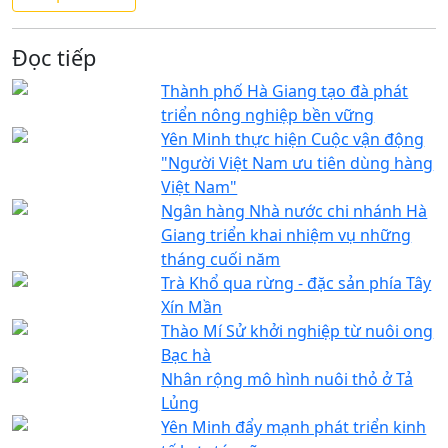
Đọc tiếp
Thành phố Hà Giang tạo đà phát
triển nông nghiệp bền vững
Yên Minh thực hiện Cuộc vận động
"Người Việt Nam ưu tiên dùng hàng
Việt Nam"
Ngân hàng Nhà nước chi nhánh Hà
Giang triển khai nhiệm vụ những
tháng cuối năm
Trà Khổ qua rừng - đặc sản phía Tây
Xín Mần
Thào Mí Sử khởi nghiệp từ nuôi ong
Bạc hà
Nhân rộng mô hình nuôi thỏ ở Tả
Lủng
Yên Minh đẩy mạnh phát triển kinh