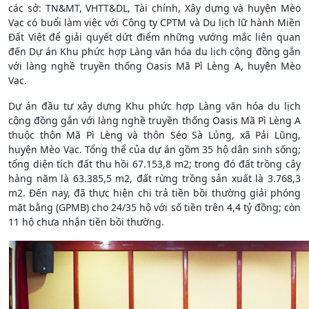
các sở: TN&MT, VHTT&DL, Tài chính, Xây dựng và huyện Mèo
Vạc có buổi làm việc với Công ty CPTM và Du lịch lữ hành Miền
Đất Việt để giải quyết dứt điểm những vướng mắc liên quan
đến Dự án Khu phức hợp Làng văn hóa du lịch cộng đồng gắn
với làng nghề truyền thống Oasis Mã Pì Lèng A, huyện Mèo
Vạc.
Dự án đầu tư xây dựng Khu phức hợp Làng văn hóa du lịch
cộng đồng gắn với làng nghề truyền thống Oasis Mã Pì Lèng A
thuộc thôn Mã Pì Lèng và thôn Séo Sà Lủng, xã Pải Lũng,
huyện Mèo Vạc. Tổng thể của dự án gồm 35 hộ dân sinh sống;
tổng diện tích đất thu hồi 67.153,8 m2; trong đó đất trồng cây
hàng năm là 63.385,5 m2, đất rừng trồng sản xuất là 3.768,3
m2. Đến nay, đã thực hiện chi trả tiền bồi thường giải phóng
mặt bằng (GPMB) cho 24/35 hộ với số tiền trên 4,4 tỷ đồng; còn
11 hộ chưa nhận tiền bồi thường.