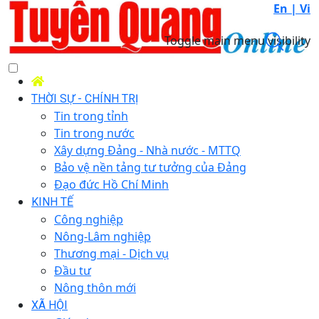
En |
Vi
Toggle main menu visibility
THỜI SỰ - CHÍNH TRỊ
Tin trong tỉnh
Tin trong nước
Xây dựng Đảng - Nhà nước - MTTQ
Bảo vệ nền tảng tư tưởng của Đảng
Đạo đức Hồ Chí Minh
KINH TẾ
Công nghiệp
Nông-Lâm nghiệp
Thương mại - Dịch vụ
Đầu tư
Nông thôn mới
XÃ HỘI