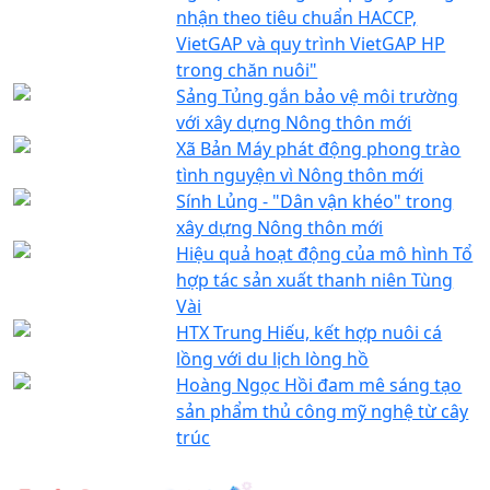
nhận theo tiêu chuẩn HACCP,
VietGAP và quy trình VietGAP HP
trong chăn nuôi"
Sảng Tủng gắn bảo vệ môi trường
với xây dựng Nông thôn mới
Xã Bản Máy phát động phong trào
tình nguyện vì Nông thôn mới
Sính Lủng - "Dân vận khéo" trong
xây dựng Nông thôn mới
Hiệu quả hoạt động của mô hình Tổ
hợp tác sản xuất thanh niên Tùng
Vài
HTX Trung Hiếu, kết hợp nuôi cá
lồng với du lịch lòng hồ
Hoàng Ngọc Hồi đam mê sáng tạo
sản phẩm thủ công mỹ nghệ từ cây
trúc