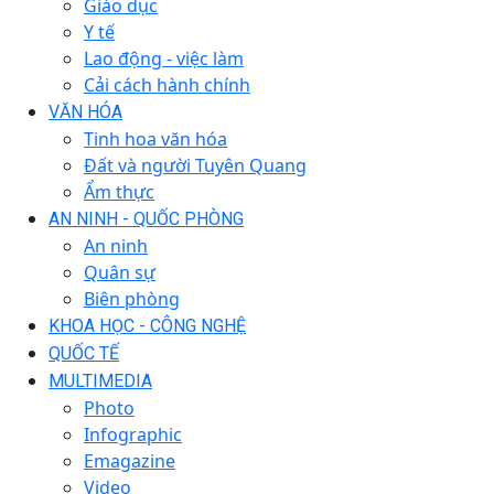
Giáo dục
Y tế
Lao động - việc làm
Cải cách hành chính
VĂN HÓA
Tinh hoa văn hóa
Đất và người Tuyên Quang
Ẩm thực
AN NINH - QUỐC PHÒNG
An ninh
Quân sự
Biên phòng
KHOA HỌC - CÔNG NGHỆ
QUỐC TẾ
MULTIMEDIA
Photo
Infographic
Emagazine
Video