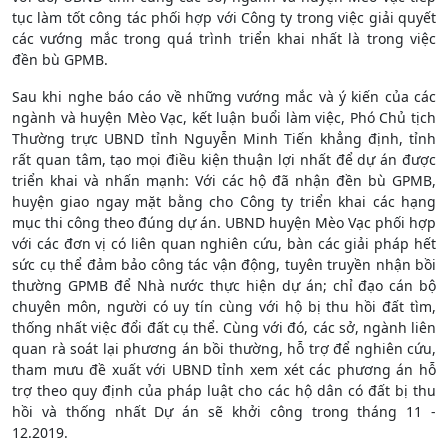
tục làm tốt công tác phối hợp với Công ty trong việc giải quyết
các vướng mắc trong quá trình triển khai nhất là trong việc
đền bù GPMB.
Sau khi nghe báo cáo về những vướng mắc và ý kiến của các
ngành và huyện Mèo Vạc, kết luận buổi làm việc, Phó Chủ tịch
Thường trực UBND tỉnh Nguyễn Minh Tiến khẳng định, tỉnh
rất quan tâm, tạo mọi điều kiện thuận lợi nhất để dự án được
triển khai và nhấn mạnh: Với các hộ đã nhận đền bù GPMB,
huyện giao ngay mặt bằng cho Công ty triển khai các hạng
mục thi công theo đúng dự án. UBND huyện Mèo Vạc phối hợp
với các đơn vị có liên quan nghiên cứu, bàn các giải pháp hết
sức cụ thể đảm bảo công tác vận động, tuyên truyền nhận bồi
thường GPMB để Nhà nước thực hiện dự án; chỉ đạo cán bộ
chuyên môn, người có uy tín cùng với hộ bị thu hồi đất tìm,
thống nhất việc đổi đất cụ thể. Cùng với đó, các sở, ngành liên
quan rà soát lại phương án bồi thường, hỗ trợ để nghiên cứu,
tham mưu đề xuất với UBND tỉnh xem xét các phương án hỗ
trợ theo quy định của pháp luật cho các hộ dân có đất bị thu
hồi và thống nhất Dự án sẽ khởi công trong tháng 11 -
12.2019.