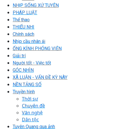
NHỊP SỐNG XỨ TUYÊN
PHÁP LUẬT
Thể thao
THIẾU NHI
Chính sách
Nhịp cầu nhân ái
ỐNG KÍNH PHÓNG VIÊN
Giải trí
Người tốt - Việc tốt
GÓC NHÌN
XÃ LUẬN - VẤN ĐỀ KỲ NÀY
NỀN TẢNG SỐ
Truyền hình
Thời sự
Chuyên đề
Văn nghệ
Dân tộc
Tuyên Quang qua ảnh