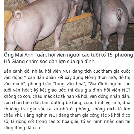
Ông Mai Anh Tuấn, hội viên người cao tuổi tổ 15, phường
Hà Giang chăm sóc đàn lợn của gia đình.
Bên cạnh đó, nhiều hội viên NCT đang tích cực tham gia cuộc
vận động “Toàn dân đoàn kết xây dựng Nông thôn mới, đô thị
văn minh”, phong trào “Làng văn hóa”, “Gia đình người cao
tuổi văn hóa”; ký kết giao ước thi đua gia đình hội viên NCT
không có con, cháu mắc các tệ nạn xã hội; vận động nhân dân,
con cháu hiến đất, làm đường bê tông, công trình vệ sinh, đưa
chuồng trại gia súc ra xa nhà ở, phòng, chống dịch tả lợn
châu Phi. Hàng nghìn NCT đang tham gia công tác xã hội ở cơ
sở; là nòng cốt trong các tổ hoà giải, tổ an ninh nhân dân tại
cộng đồng dân cư.