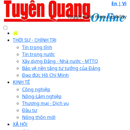
En |
Vi
Toggle main menu visibility
THỜI SỰ - CHÍNH TRỊ
Tin trong tỉnh
Tin trong nước
Xây dựng Đảng - Nhà nước - MTTQ
Bảo vệ nền tảng tư tưởng của Đảng
Đạo đức Hồ Chí Minh
KINH TẾ
Công nghiệp
Nông-Lâm nghiệp
Thương mại - Dịch vụ
Đầu tư
Nông thôn mới
XÃ HỘI