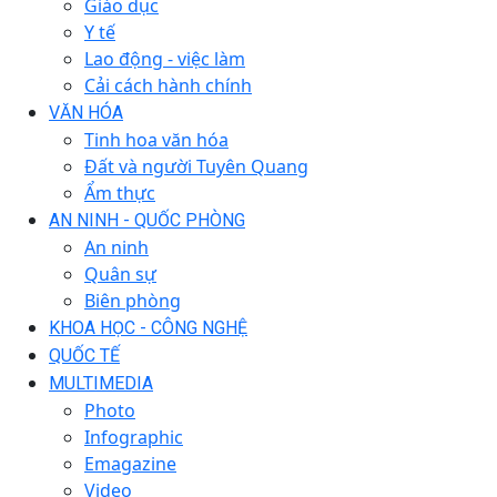
Giáo dục
Y tế
Lao động - việc làm
Cải cách hành chính
VĂN HÓA
Tinh hoa văn hóa
Đất và người Tuyên Quang
Ẩm thực
AN NINH - QUỐC PHÒNG
An ninh
Quân sự
Biên phòng
KHOA HỌC - CÔNG NGHỆ
QUỐC TẾ
MULTIMEDIA
Photo
Infographic
Emagazine
Video