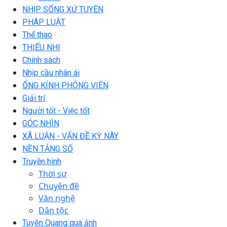
NHỊP SỐNG XỨ TUYÊN
PHÁP LUẬT
Thể thao
THIẾU NHI
Chính sách
Nhịp cầu nhân ái
ỐNG KÍNH PHÓNG VIÊN
Giải trí
Người tốt - Việc tốt
GÓC NHÌN
XÃ LUẬN - VẤN ĐỀ KỲ NÀY
NỀN TẢNG SỐ
Truyền hình
Thời sự
Chuyên đề
Văn nghệ
Dân tộc
Tuyên Quang qua ảnh