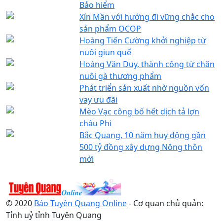
Bảo hiểm
Xín Mần với hướng đi vững chắc cho
sản phẩm OCOP
Hoàng Tiến Cường khởi nghiệp từ
nuôi giun quế
Hoàng Văn Duy, thành công từ chăn
nuôi gà thương phẩm
Phát triển sản xuất nhờ nguồn vốn
vay ưu đãi
Mèo Vạc công bố hết dịch tả lợn
châu Phi
Bắc Quang, 10 năm huy động gần
500 tỷ đồng xây dựng Nông thôn
mới
© 2020
Báo Tuyên Quang Online
- Cơ quan chủ quản:
Tỉnh uỷ tỉnh Tuyên Quang