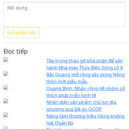
Đọc tiếp
Tập trung tháo gỡ khó khăn để vận
hành Nhà máy Thủy điện Sông Lô 6
Bắc Quang mở rộng xây dựng Nông
thôn mới kiểu mẫu
Quang Bình: Nhân rộng 68 nhóm sở
thích phát triển kinh tế
Nhận diện sản phẩm chủ lực địa
phương qua Đề án OCOP
Nâng tầm thương hiệu Hồng không
hạt Quản Bạ