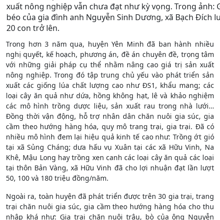
xuất nông nghiệp vẫn chưa đạt như kỳ vọng. Trong ảnh: Gi
béo của gia đình anh Nguyễn Sinh Dương, xã Bạch Đích lu
20 con trở lên.
Trong hơn 3 năm qua, huyện Yên Minh đã ban hành nhiều
nghị quyết, kế hoạch, phương án, đề án chuyên đề, trọng tâm
với những giải pháp cụ thể nhằm nâng cao giá trị sản xuất
nông nghiệp. Trong đó tập trung chủ yếu vào phát triển sản
xuất các giống lúa chất lượng cao như ĐS1, khẩu mang; các
loại cây ăn quả như dứa, hồng không hạt, lê và khảo nghiệm
các mô hình trồng dược liệu, sản xuất rau trong nhà lưới…
Đồng thời vận động, hỗ trợ nhân dân chăn nuôi gia súc, gia
cầm theo hướng hàng hóa, quy mô trang trại, gia trại. Đã có
nhiều mô hình đem lại hiệu quả kinh tế cao như: Trồng ớt gió
tại xã Sủng Cháng; dưa hấu vụ Xuân tại các xã Hữu Vinh, Na
Khê, Mậu Long hay trồng xen canh các loại cây ăn quả các loại
tại thôn Bản Vàng, xã Hữu Vinh đã cho lợi nhuận đạt lần lượt
50, 100 và 180 triệu đồng/năm.
Ngoài ra, toàn huyện đã phát triển được trên 30 gia trại, trang
trại chăn nuôi gia súc, gia cầm theo hướng hàng hóa cho thu
nhập khá như: Gia trại chăn nuôi trâu, bò của ông Nguyễn