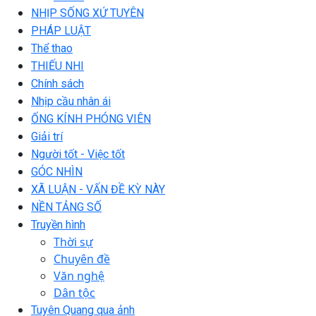
NHỊP SỐNG XỨ TUYÊN
PHÁP LUẬT
Thể thao
THIẾU NHI
Chính sách
Nhịp cầu nhân ái
ỐNG KÍNH PHÓNG VIÊN
Giải trí
Người tốt - Việc tốt
GÓC NHÌN
XÃ LUẬN - VẤN ĐỀ KỲ NÀY
NỀN TẢNG SỐ
Truyền hình
Thời sự
Chuyên đề
Văn nghệ
Dân tộc
Tuyên Quang qua ảnh