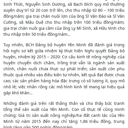
Sinh Thức, Nguyễn Sinh Dương, xã Bạch Đích quy mô thường
xuyên duy trì từ 20 con trở lên, cho thu nhập từ 80 – 100 triệu
đồng/năm; gia trại chăn nuôi lợn của ông Sĩ Văn Đào và Sĩ Văn
Cường, xã Mậu Duệ cho thu nhập trên 100 triệu đồng/năm;
gia trại chăn nuôi gia cầm của ông Ly Mí Sình, xã Hữu Vinh cho
thu nhập trên 50 triệu đồng/năm…
Tuy nhiên, BCH Đảng bộ huyện Yên Minh đã đánh giá trong
hội nghị sơ kết giữa nhiệm kỳ thực hiện Nghị quyết Đảng bộ
huyện, nhiệm kỳ 2015 – 2020: Cơ cấu kinh tế nông nghiệp của
huyện chuyển dịch chậm, trồng trọt vẫn là ngành sản xuất
chính, chăn nuôi chưa thực sự phát triển; sản xuất còn phụ
thuộc quá nhiều vào điều kiện tự nhiên, kết quả đạt được chưa
cao; các sản phẩm hàng hóa đặc trưng có số lượng ít, quy mô
nhỏ lẻ; việc nhân rộng các mô hình kinh tế mang lại hiệu quả
gặp khó khăn…
Những đánh giá trên rất thẳng thắn và cho thấy bức tranh
tổng thể sản xuất của Yên Minh. Con số thực tế cũng minh
chứng: Giá trị sản xuất nông nghiệp/ha đất canh tác của Yên
Minh từ năm 2015 đến nay chỉ tăng 1,86 triệu đồng, trung
bình tăng gần 500 nghìn đồng/năm.