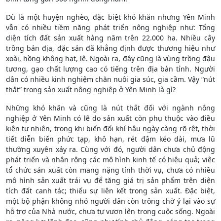
Dù là một huyện nghèo, đặc biệt khó khăn nhưng Yên Minh
vẫn có nhiều tiềm năng phát triển nông nghiệp như: Tổng
diện tích đất sản xuất hàng năm trên 22.000 ha. Nhiều cây
trồng bản địa, đặc sản đã khẳng định được thương hiệu như
xoài, hồng không hạt, lê. Ngoài ra, đây cũng là vùng trồng đậu
tương, gạo chất lượng cao có tiếng trên địa bàn tỉnh. Người
dân có nhiều kinh nghiệm chăn nuôi gia súc, gia cầm. Vậy “nút
thắt” trong sản xuất nông nghiệp ở Yên Minh là gì?
Những khó khăn và cũng là nút thắt đối với ngành nông
nghiệp ở Yên Minh có lẽ do sản xuất còn phụ thuộc vào điều
kiện tự nhiên, trong khi biến đổi khí hậu ngày càng rõ rệt, thời
tiết diễn biến phức tạp, khô hạn, rét đậm kéo dài, mưa lũ
thường xuyên xảy ra. Cùng với đó, người dân chưa chủ động
phát triển và nhân rộng các mô hình kinh tế có hiệu quả; việc
tổ chức sản xuất còn mang nặng tính thời vụ, chưa có nhiều
mô hình sản xuất trái vụ để tăng giá trị sản phẩm trên diện
tích đất canh tác; thiếu sự liên kết trong sản xuất. Đặc biệt,
một bộ phận không nhỏ người dân còn trông chờ ỷ lại vào sự
hỗ trợ của Nhà nước, chưa tự vươn lên trong cuộc sống. Ngoài