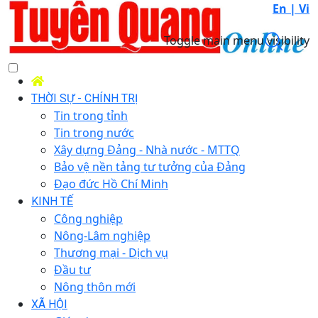
En |
Vi
Toggle main menu visibility
THỜI SỰ - CHÍNH TRỊ
Tin trong tỉnh
Tin trong nước
Xây dựng Đảng - Nhà nước - MTTQ
Bảo vệ nền tảng tư tưởng của Đảng
Đạo đức Hồ Chí Minh
KINH TẾ
Công nghiệp
Nông-Lâm nghiệp
Thương mại - Dịch vụ
Đầu tư
Nông thôn mới
XÃ HỘI