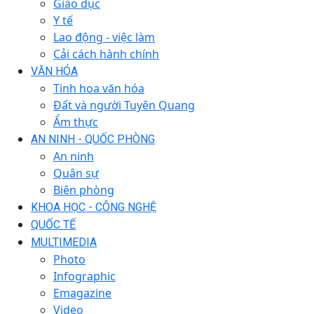
Giáo dục
Y tế
Lao động - việc làm
Cải cách hành chính
VĂN HÓA
Tinh hoa văn hóa
Đất và người Tuyên Quang
Ẩm thực
AN NINH - QUỐC PHÒNG
An ninh
Quân sự
Biên phòng
KHOA HỌC - CÔNG NGHỆ
QUỐC TẾ
MULTIMEDIA
Photo
Infographic
Emagazine
Video