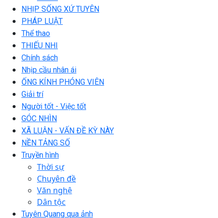
NHỊP SỐNG XỨ TUYÊN
PHÁP LUẬT
Thể thao
THIẾU NHI
Chính sách
Nhịp cầu nhân ái
ỐNG KÍNH PHÓNG VIÊN
Giải trí
Người tốt - Việc tốt
GÓC NHÌN
XÃ LUẬN - VẤN ĐỀ KỲ NÀY
NỀN TẢNG SỐ
Truyền hình
Thời sự
Chuyên đề
Văn nghệ
Dân tộc
Tuyên Quang qua ảnh