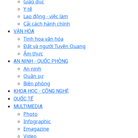
Giáo dục
Y tế
Lao động - việc làm
Cải cách hành chính
VĂN HÓA
Tinh hoa văn hóa
Đất và người Tuyên Quang
Ẩm thực
AN NINH - QUỐC PHÒNG
An ninh
Quân sự
Biên phòng
KHOA HỌC - CÔNG NGHỆ
QUỐC TẾ
MULTIMEDIA
Photo
Infographic
Emagazine
Video