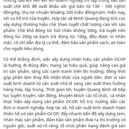
nhưng sau khi liên kết với doanh nghiệp thì tập trung vào sản
xuất chè khô để xuất khẩu với giá bán từ 130 - 500 nghìn
đồng/kg; thu lợi nhuận khoảng 200 triệu đồng/năm. Hiện nay,
với sự hỗ trợ của huyện, Hợp tác xã Minh Quang đang tích cực
xây dựng thương hiệu chè Shan tuyết chất lượng cao với sản
phẩm: Chè khô đóng túi hút chân không 500g, trà tuyết nõn
đóng túi 200g và bạch trà đóng túi 100g, đều được in nhãn
mác, có chỉ dẫn địa lý cụ thể, đảm bảo sản phẩm sạch, an toàn
cho người tiêu dùng.
Có thể khẳng định, việc xây dựng nhãn hiệu sản phẩm OCOP
là hướng đi đúng đắn, mang lại hiệu quả, giúp nâng cao giá
trị sản phẩm, tăng sức cạnh tranh trên thị trường; đồng thời
góp phần làm thay đổi nhận thức của người dân, đơn vị sản
xuất kinh doanh từ sản xuất nhỏ lẻ sang sản xuất theo hướng
hàng hóa, tập trung. Thời gian tới, huyện Quang Bình sẽ tiếp
tục tuyên truyền, vận động, khuyến khích các tổ chức, cá nhân
thực hiện xây dựng sản phẩm OCOP; hỗ trợ, hướng dẫn các
đơn vị doanh nghiệp, hợp tác xã, hộ sản xuất kinh doanh hoàn
thiện hồ sơ sản phẩm OCOP; đẩy nhanh tiến độ xây dựng tem,
nhãn mác sản phẩm, đảm bảo sản phẩm đưa ra thị trường có
nguồn gốc, xuất xứ rõ ràng; tổ chức phân hạng đánh giá sản