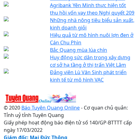
Agribank Yên Minh thực hiện tốt
thu hồi vốn vay theo Nghị quyết 209
Những nhà nông tiêu biểu sản xuất,
kinh doanh giỏi
Hiệu quả từ mô hình nuôi lợn đen ở
Cán Chu Phìn
Bắc Quang mùa lúa chín
Huy động sức dân trong xây dựng
cơ sở hạ tầng ở thị trấn Việt Lâm
Đảng viên Lù Văn Sinh phát triển
kinh tế từ mô hình VAC
© 2020
Báo Tuyên Quang Online
- Cơ quan chủ quản:
Tỉnh uỷ tỉnh Tuyên Quang
Giấy phép hoạt động báo điện tử số 140/GP-BTTTT cấp
ngày 17/03/2022
Giám đốc: Mai Đức Thông