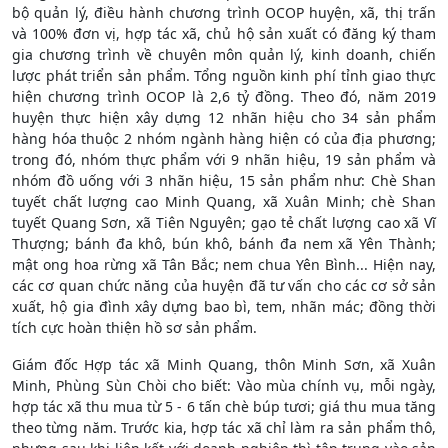
bộ quản lý, điều hành chương trình OCOP huyện, xã, thị trấn
và 100% đơn vị, hợp tác xã, chủ hộ sản xuất có đăng ký tham
gia chương trình về chuyên môn quản lý, kinh doanh, chiến
lược phát triển sản phẩm. Tổng nguồn kinh phí tỉnh giao thực
hiện chương trình OCOP là 2,6 tỷ đồng. Theo đó, năm 2019
huyện thực hiện xây dựng 12 nhãn hiệu cho 34 sản phẩm
hàng hóa thuộc 2 nhóm ngành hàng hiện có của địa phương;
trong đó, nhóm thực phẩm với 9 nhãn hiệu, 19 sản phẩm và
nhóm đồ uống với 3 nhãn hiệu, 15 sản phẩm như: Chè Shan
tuyết chất lượng cao Minh Quang, xã Xuân Minh; chè Shan
tuyết Quang Sơn, xã Tiên Nguyên; gạo tẻ chất lượng cao xã Vĩ
Thượng; bánh đa khô, bún khô, bánh đa nem xã Yên Thành;
mật ong hoa rừng xã Tân Bắc; nem chua Yên Bình... Hiện nay,
các cơ quan chức năng của huyện đã tư vấn cho các cơ sở sản
xuất, hộ gia đình xây dựng bao bì, tem, nhãn mác; đồng thời
tích cực hoàn thiện hồ sơ sản phẩm.
Giám đốc Hợp tác xã Minh Quang, thôn Minh Sơn, xã Xuân
Minh, Phùng Sùn Chòi cho biết: Vào mùa chính vụ, mỗi ngày,
hợp tác xã thu mua từ 5 - 6 tấn chè búp tươi; giá thu mua tăng
theo từng năm. Trước kia, hợp tác xã chỉ làm ra sản phẩm thô,