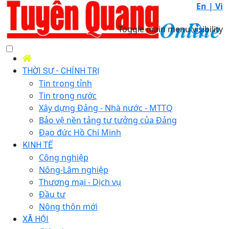
En |
Vi
Toggle main menu visibility
THỜI SỰ - CHÍNH TRỊ
Tin trong tỉnh
Tin trong nước
Xây dựng Đảng - Nhà nước - MTTQ
Bảo vệ nền tảng tư tưởng của Đảng
Đạo đức Hồ Chí Minh
KINH TẾ
Công nghiệp
Nông-Lâm nghiệp
Thương mại - Dịch vụ
Đầu tư
Nông thôn mới
XÃ HỘI