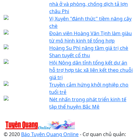
nhà ở và phòng, chống dịch tả lợn
châu Phi
Vị Xuyên "đánh thức" tiềm năng cây
chè
Đoàn viên Hoàng Văn Tịnh làm giàu
từ mô hình kinh tế tổng hợp
Hoàng Su Phì nâng tầm giá trị chè
Shan tuyết cổ thụ
Hội Nông dân tỉnh tổng kết dự án
hỗ trợ hợp tác xã liên kết theo chuỗi
giá trị
Truyền cảm hứng khởi nghiệp cho
tuổi trẻ
Nét nhấn trong phát triển kinh tế
tập thể huyện Bắc Mê
© 2020
Báo Tuyên Quang Online
- Cơ quan chủ quản: