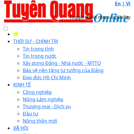
En |
Vi
Toggle main menu visibility
THỜI SỰ - CHÍNH TRỊ
Tin trong tỉnh
Tin trong nước
Xây dựng Đảng - Nhà nước - MTTQ
Bảo vệ nền tảng tư tưởng của Đảng
Đạo đức Hồ Chí Minh
KINH TẾ
Công nghiệp
Nông-Lâm nghiệp
Thương mại - Dịch vụ
Đầu tư
Nông thôn mới
XÃ HỘI