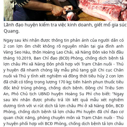
Lãnh đạo huyện kiểm tra việc kinh doanh, giết mổ gia súc 
Quang.
Ngay sau khi nhận được thông tin phản ánh của người dân có
2 con lợn ốm chết không rõ nguyên nhân tại gia đình anh
Vàng Seo Háu, thôn Hoàng Lao Chải, xã Nàng Đôn vào hồi đầu
tháng 10.2019, Ban Chỉ đạo (BCĐ) Phòng, chống dịch bệnh tả
lợn châu Phi xã Nàng Đôn phối hợp với Trạm Chăn nuôi - Thú
y huyện đã nhanh chóng lấy mẫu phủ tạng gửi Chi cục Chăn
nuôi và Thú y tỉnh xét nghiệm và đồng thời tiêu hủy 2 con lợn
đã chất có tổng trọng lượng 170 kg; tiến hành phun thuốc tiêu
độc khử trùng phòng, chống dịch bệnh. Đồng chí Triệu Sơn
An, Phó Chủ tịch UBND huyện Hoàng Su Phì cho biết: “Ngay
sau khi nhận được phiếu trả lời kết quả mẫu xét nghiệm
dương tính với vi rút dịch tả lợn châu Phi ở xã Nàng Đôn, BCĐ
Phòng, chống dịch bệnh tả lợn châu Phi huyện đã chỉ đạo cơ
quan chức năng, phòng chuyên môn và Trạm Chăn nuôi - Thú
y huyện phối hợp với BCĐ Phòng, chống dịch bệnh tả lợn châu