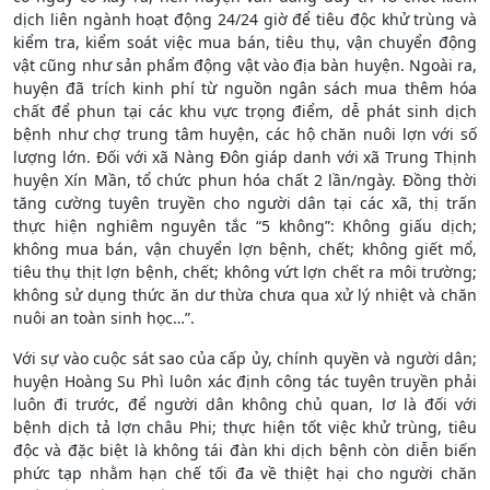
dịch liên ngành hoạt động 24/24 giờ để tiêu độc khử trùng và
kiểm tra, kiểm soát việc mua bán, tiêu thụ, vận chuyển động
vật cũng như sản phẩm động vật vào địa bàn huyện. Ngoài ra,
huyện đã trích kinh phí từ nguồn ngân sách mua thêm hóa
chất để phun tại các khu vực trọng điểm, dễ phát sinh dịch
bệnh như chợ trung tâm huyện, các hộ chăn nuôi lợn với số
lượng lớn. Đối với xã Nàng Đôn giáp danh với xã Trung Thịnh
huyện Xín Mần, tổ chức phun hóa chất 2 lần/ngày. Đồng thời
tăng cường tuyên truyền cho người dân tại các xã, thị trấn
thực hiện nghiêm nguyên tắc “5 không”: Không giấu dịch;
không mua bán, vận chuyển lợn bệnh, chết; không giết mổ,
tiêu thụ thịt lợn bệnh, chết; không vứt lợn chết ra môi trường;
không sử dụng thức ăn dư thừa chưa qua xử lý nhiệt và chăn
nuôi an toàn sinh học…”.
Với sự vào cuộc sát sao của cấp ủy, chính quyền và người dân;
huyện Hoàng Su Phì luôn xác định công tác tuyên truyền phải
luôn đi trước, để người dân không chủ quan, lơ là đối với
bệnh dịch tả lợn châu Phi; thực hiện tốt việc khử trùng, tiêu
độc và đặc biệt là không tái đàn khi dịch bệnh còn diễn biến
phức tạp nhằm hạn chế tối đa về thiệt hại cho người chăn