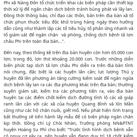
Phi xã Nàng Đôn tổ chức triển khai các biện pháp cần thiết kịp
thời xử lý để ngăn chặn dịch bệnh tránh bùng phát và lây lan.
Đồng thời thông báo, chỉ đạo các thôn, bản trên địa bàn xã tổ
chức phun thuốc tiêu độc khử trùng hàng ngày theo hướng
dẫn cũng như thành lập các tổ tiêu hủy, tổ phản ứng nhanh và
tổ giám sát để ngăn chặn và phòng, chống dịch bệnh tả lợn
châu Phi trên toàn địa bàn...”.
Đến nay, theo thống kê trên địa bàn huyện còn hơn 65.000 con
lợn; trong đó, lợn thịt khoảng 20.000 con. Trước những diễn
biến phức tạp dịch tả lợn châu Phi diễn ra trên địa bàn tỉnh
nói chung, đặc biệt là các huyện lân cận; lực lượng Thú y
huyện đã lên phương án tăng cường kiểm soát để ngăn ngừa
dịch bệnh lây lan ra các địa phương khác trên địa bàn; thường
xuyên giám sát, kiểm tra các phương tiện ra, vào địa bàn
huyện tại các điểm chốt kiểm dịch đường tỉnh lộ các xã giáp
ranh lân cận với các xã của huyện Quang Bình và Xín Mần
cũng như các hộ chăn nuôi, giết mổ. Nếu phát hiện tình trạng
bất thường sẽ tiến hành lấy mẫu để có biện pháp ngăn chặn
kịp thời. Đồng chí Lý Chòi Nhàn, Trưởng phòng NN&PTNT
huyện Hoàng Su Phì cho biết: “Trước tình hình dịch bệnh vẫn
có nguy cơ xảy ra, nên huyện vẫn đang duy trì 18 chốt kiểm