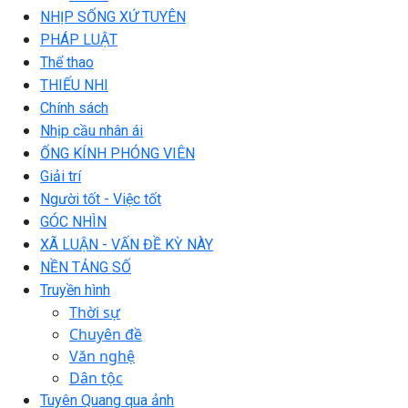
NHỊP SỐNG XỨ TUYÊN
PHÁP LUẬT
Thể thao
THIẾU NHI
Chính sách
Nhịp cầu nhân ái
ỐNG KÍNH PHÓNG VIÊN
Giải trí
Người tốt - Việc tốt
GÓC NHÌN
XÃ LUẬN - VẤN ĐỀ KỲ NÀY
NỀN TẢNG SỐ
Truyền hình
Thời sự
Chuyên đề
Văn nghệ
Dân tộc
Tuyên Quang qua ảnh