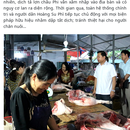
nhiên, dịch tả lợn châu Phi vẫn xâm nhập vào địa bàn và có
nguy cơ lan ra diện rộng. Thời gian qua, toàn hệ thống chính
trị và người dân Hoàng Su Phì tiếp tục chủ động với mọi biện
pháp hữu hiệu nhằm dập tắt dịch; tránh thiệt hại cho người
chăn nuôi…