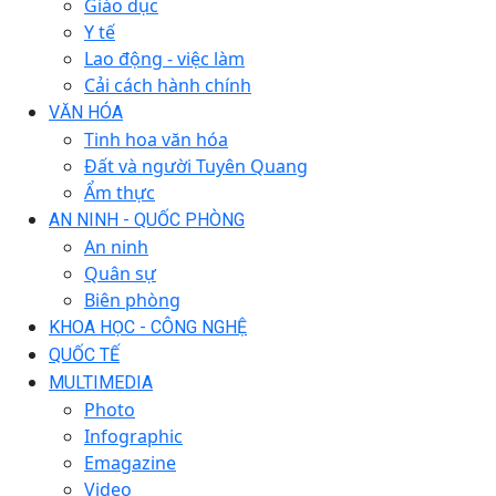
Giáo dục
Y tế
Lao động - việc làm
Cải cách hành chính
VĂN HÓA
Tinh hoa văn hóa
Đất và người Tuyên Quang
Ẩm thực
AN NINH - QUỐC PHÒNG
An ninh
Quân sự
Biên phòng
KHOA HỌC - CÔNG NGHỆ
QUỐC TẾ
MULTIMEDIA
Photo
Infographic
Emagazine
Video