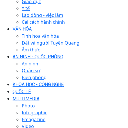
Giáo dục
Y tế
Lao động - việc làm
Cải cách hành chính
VĂN HÓA
Tinh hoa văn hóa
Đất và người Tuyên Quang
Ẩm thực
AN NINH - QUỐC PHÒNG
An ninh
Quân sự
Biên phòng
KHOA HỌC - CÔNG NGHỆ
QUỐC TẾ
MULTIMEDIA
Photo
Infographic
Emagazine
Video