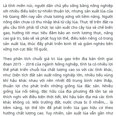
Là tỉnh miền núi, người dân chủ yếu sống bằng nông nghiệp
với nhiều điều kiện tự nhiên thuận lợi, nhưng sản xuất lúa của
Hà Giang đến nay vẫn chưa tương xứng với tiềm năng. Người
nông dân chưa có thu nhập khá từ cây lúa. Thực tế trên đặt ra
yêu cầu tỉnh phải tổ chức lại sản xuất cho cây lúa và chế biến
gạo, hướng tới mục tiêu đảm bảo an ninh lương thực, nâng
cao giá trị, bảo vệ và phát huy lợi thế, điều kiện riêng có trong
sản xuất lúa, thúc đẩy phát triển kinh tế và giảm nghèo bền
vững nơi cực Bắc Tổ quốc.
Theo phân tích chuỗi giá trị lúa gạo trên địa bàn tỉnh giai
đoạn 2015 - 2018 của ngành Nông nghiệp, tỉnh ta có nhiều lợi
thế phát triển chuỗi lúa chất lượng cao so với các tỉnh khác,
như: Diện tích đất sản xuất nông nghiệp lớn, nhiều tiểu vùng
khí hậu khác nhau với nền nhiệt độ trung bình năm thấp,
thuận lợi cho phát triển những giống lúa đặc sản. Nhiều
giống lúa nổi tiếng, đặc hữu của địa phương đã tồn tại và
thích nghi với điều kiện thời tiết, khí hậu bản địa mà các tỉnh
khác không có. Môi trường đất, nước chưa bị ô nhiễm,… là
tiềm năng, lợi thế lớn để phát triển lúa gạo hữu cơ theo
hướng chất lượng cao. Tuy nhiên, sản xuất lúa vẫn gần như