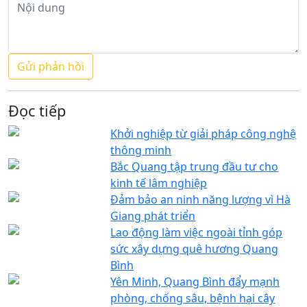
Đọc tiếp
Khởi nghiệp từ giải pháp công nghệ
thông minh
Bắc Quang tập trung đầu tư cho
kinh tế lâm nghiệp
Đảm bảo an ninh năng lượng vì Hà
Giang phát triển
Lao động làm việc ngoài tỉnh góp
sức xây dựng quê hương Quang
Bình
Yên Minh, Quang Bình đẩy mạnh
phòng, chống sâu, bệnh hại cây