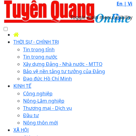
En |
Vi
Toggle main menu visibility
THỜI SỰ - CHÍNH TRỊ
Tin trong tỉnh
Tin trong nước
Xây dựng Đảng - Nhà nước - MTTQ
Bảo vệ nền tảng tư tưởng của Đảng
Đạo đức Hồ Chí Minh
KINH TẾ
Công nghiệp
Nông-Lâm nghiệp
Thương mại - Dịch vụ
Đầu tư
Nông thôn mới
XÃ HỘI