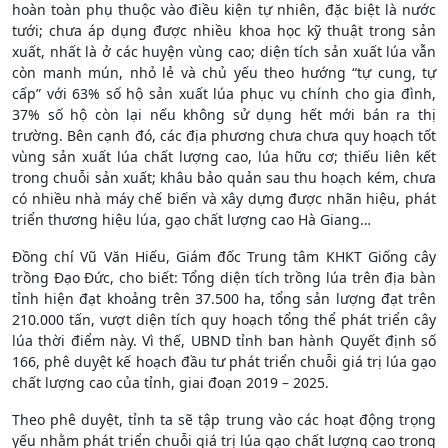
hoàn toàn phụ thuộc vào điều kiện tự nhiên, đặc biệt là nước
tưới; chưa áp dụng được nhiều khoa học kỹ thuật trong sản
xuất, nhất là ở các huyện vùng cao; diện tích sản xuất lúa vẫn
còn manh mún, nhỏ lẻ và chủ yếu theo hướng “tự cung, tự
cấp” với 63% số hộ sản xuất lúa phục vụ chính cho gia đình,
37% số hộ còn lại nếu không sử dụng hết mới bán ra thị
trường. Bên cạnh đó, các địa phương chưa chưa quy hoạch tốt
vùng sản xuất lúa chất lượng cao, lúa hữu cơ; thiếu liên kết
trong chuỗi sản xuất; khâu bảo quản sau thu hoạch kém, chưa
có nhiều nhà máy chế biến và xây dựng được nhãn hiệu, phát
triển thương hiệu lúa, gạo chất lượng cao Hà Giang…
Đồng chí Vũ Văn Hiếu, Giám đốc Trung tâm KHKT Giống cây
trồng Đạo Đức, cho biết: Tổng diện tích trồng lúa trên địa bàn
tỉnh hiện đạt khoảng trên 37.500 ha, tổng sản lượng đạt trên
210.000 tấn, vượt diện tích quy hoạch tổng thể phát triển cây
lúa thời điểm này. Vì thế, UBND tỉnh ban hành Quyết định số
166, phê duyệt kế hoạch đầu tư phát triển chuỗi giá trị lúa gạo
chất lượng cao của tỉnh, giai đoạn 2019 – 2025.
Theo phê duyệt, tỉnh ta sẽ tập trung vào các hoạt động trọng
yếu nhằm phát triển chuỗi giá trị lúa gạo chất lượng cao trong