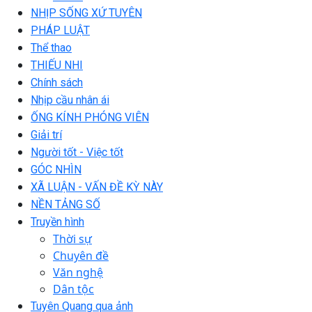
NHỊP SỐNG XỨ TUYÊN
PHÁP LUẬT
Thể thao
THIẾU NHI
Chính sách
Nhịp cầu nhân ái
ỐNG KÍNH PHÓNG VIÊN
Giải trí
Người tốt - Việc tốt
GÓC NHÌN
XÃ LUẬN - VẤN ĐỀ KỲ NÀY
NỀN TẢNG SỐ
Truyền hình
Thời sự
Chuyên đề
Văn nghệ
Dân tộc
Tuyên Quang qua ảnh