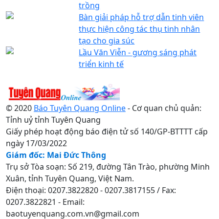
trồng
Bàn giải pháp hỗ trợ dẫn tinh viên
thực hiện công tác thụ tinh nhân
tạo cho gia súc
Lầu Văn Viễn - gương sáng phát
triển kinh tế
© 2020
Báo Tuyên Quang Online
- Cơ quan chủ quản:
Tỉnh uỷ tỉnh Tuyên Quang
Giấy phép hoạt động báo điện tử số 140/GP-BTTTT cấp
ngày 17/03/2022
Giám đốc: Mai Đức Thông
Trụ sở Tòa soạn: Số 219, đường Tân Trào, phường Minh
Xuân, tỉnh Tuyên Quang, Việt Nam.
Điện thoại: 0207.3822820 - 0207.3817155 / Fax:
0207.3822821 - Email:
baotuyenquang.com.vn@gmail.com