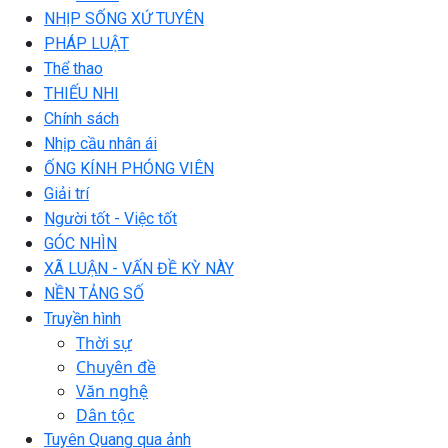
NHỊP SỐNG XỨ TUYÊN
PHÁP LUẬT
Thể thao
THIẾU NHI
Chính sách
Nhịp cầu nhân ái
ỐNG KÍNH PHÓNG VIÊN
Giải trí
Người tốt - Việc tốt
GÓC NHÌN
XÃ LUẬN - VẤN ĐỀ KỲ NÀY
NỀN TẢNG SỐ
Truyền hình
Thời sự
Chuyên đề
Văn nghệ
Dân tộc
Tuyên Quang qua ảnh