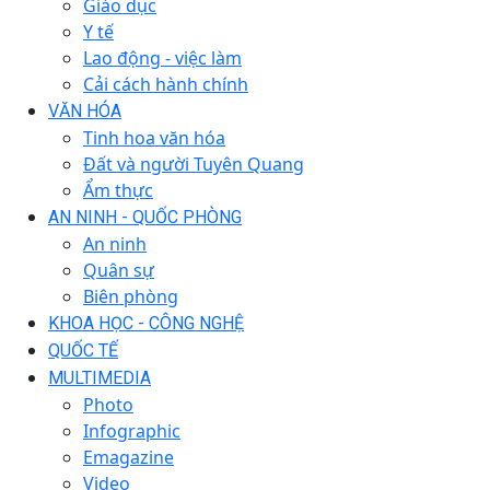
Giáo dục
Y tế
Lao động - việc làm
Cải cách hành chính
VĂN HÓA
Tinh hoa văn hóa
Đất và người Tuyên Quang
Ẩm thực
AN NINH - QUỐC PHÒNG
An ninh
Quân sự
Biên phòng
KHOA HỌC - CÔNG NGHỆ
QUỐC TẾ
MULTIMEDIA
Photo
Infographic
Emagazine
Video