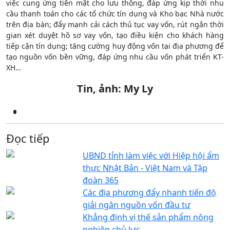
việc cung ứng tiền mặt cho lưu thông, đáp ứng kịp thời nhu
cầu thanh toán cho các tổ chức tín dụng và Kho bạc Nhà nước
trên địa bàn; đẩy mạnh cải cách thủ tục vay vốn, rút ngắn thời
gian xét duyệt hồ sơ vay vốn, tạo điều kiện cho khách hàng
tiếp cận tín dụng; tăng cường huy động vốn tại địa phương để
tạo nguồn vốn bền vững, đáp ứng nhu cầu vốn phát triển KT-
XH…
Tin, ảnh: My Ly
Đọc tiếp
UBND tỉnh làm việc với Hiệp hội ẩm
thực Nhật Bản - Việt Nam và Tập
đoàn 365
Các địa phương đẩy nhanh tiến độ
giải ngân nguồn vốn đầu tư
Khẳng định vị thế sản phẩm nông
nghiệp chủ lực