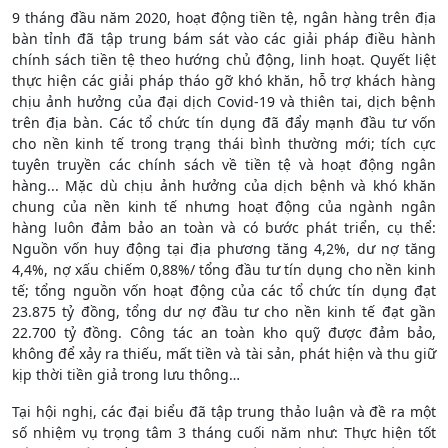
9 tháng đầu năm 2020, hoạt động tiền tệ, ngân hàng trên địa
bàn tỉnh đã tập trung bám sát vào các giải pháp điều hành
chính sách tiền tệ theo hướng chủ động, linh hoạt. Quyết liệt
thực hiện các giải pháp tháo gỡ khó khăn, hỗ trợ khách hàng
chịu ảnh hưởng của đại dịch Covid-19 và thiên tai, dịch bệnh
trên địa bàn. Các tổ chức tín dụng đã đẩy mạnh đầu tư vốn
cho nền kinh tế trong trạng thái bình thường mới; tích cực
tuyên truyền các chính sách về tiền tệ và hoạt động ngân
hàng... Mặc dù chịu ảnh hưởng của dịch bệnh và khó khăn
chung của nền kinh tế nhưng hoạt động của ngành ngân
hàng luôn đảm bảo an toàn và có bước phát triển, cụ thể:
Nguồn vốn huy động tại địa phương tăng 4,2%, dư nợ tăng
4,4%, nợ xấu chiếm 0,88%/ tổng đầu tư tín dụng cho nền kinh
tế; tổng nguồn vốn hoạt động của các tổ chức tín dụng đạt
23.875 tỷ đồng, tổng dư nợ đầu tư cho nền kinh tế đạt gần
22.700 tỷ đồng. Công tác an toàn kho quỹ được đảm bảo,
không để xảy ra thiếu, mất tiền và tài sản, phát hiện và thu giữ
kịp thời tiền giả trong lưu thông…
Tại hội nghị, các đại biểu đã tập trung thảo luận và đề ra một
số nhiệm vụ trọng tâm 3 tháng cuối năm như: Thực hiện tốt