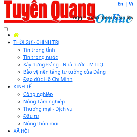
En |
Vi
Toggle main menu visibility
THỜI SỰ - CHÍNH TRỊ
Tin trong tỉnh
Tin trong nước
Xây dựng Đảng - Nhà nước - MTTQ
Bảo vệ nền tảng tư tưởng của Đảng
Đạo đức Hồ Chí Minh
KINH TẾ
Công nghiệp
Nông-Lâm nghiệp
Thương mại - Dịch vụ
Đầu tư
Nông thôn mới
XÃ HỘI