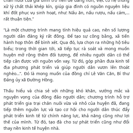
chăn nuôi của gia đình trở nên dễ dàng hơn; việc có hệ thống
xử lý chất thải khép kín, giúp gia đình có nguồn nguyên liệu
khí đốt phục vụ sinh hoạt, như: Nấu ăn, nấu rượu, nấu cám,…
rất thuận tiện.”
“Là một chương trình mang tính hiệu quả cao, nên số lượng
người dân đăng ký rất đông. Để tạo sự công bằng, xã tiến
hành họp thôn để bình xét. Qua đó, lựa chọn ra những hộ tiêu
biểu; trong thời gian tới, xã tiếp tục rà soát và mong muốn
huyện mở rộng thêm đối tượng, để nhiều người dân có thể
tiếp cận được với nguồn vốn vay. Từ đó, góp phần đưa kinh tế
địa phương phát triển và giúp người dân vươn lên thoát
nghèo…”. Đó là mong muốn của đồng chí Lê Văn Căn, Bí thư
Đảng ủy xã Đường Hồng.
Thấu hiểu và chia sẻ với những khó khăn, vướng mắc và
nguyện vọng của đông đảo người dân; chương trình hỗ trợ
phát triển gia trại chăn nuôi vừa và nhỏ của huyện đã, đang
tiếp thêm nguồn lực và tạo cơ hội cho người dân thúc đẩy
phát triển kinh tế từ chính năng lực, khả năng cũng như lợi
thế của mình. Từ đó, tạo đà cho sự phát triển cũng như đổi
thay nền kinh tế huyện nhà.