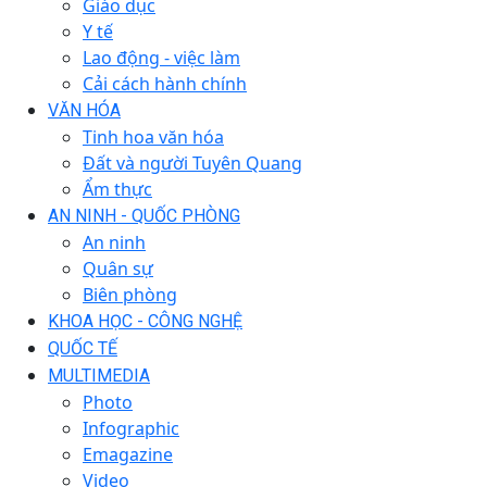
Giáo dục
Y tế
Lao động - việc làm
Cải cách hành chính
VĂN HÓA
Tinh hoa văn hóa
Đất và người Tuyên Quang
Ẩm thực
AN NINH - QUỐC PHÒNG
An ninh
Quân sự
Biên phòng
KHOA HỌC - CÔNG NGHỆ
QUỐC TẾ
MULTIMEDIA
Photo
Infographic
Emagazine
Video