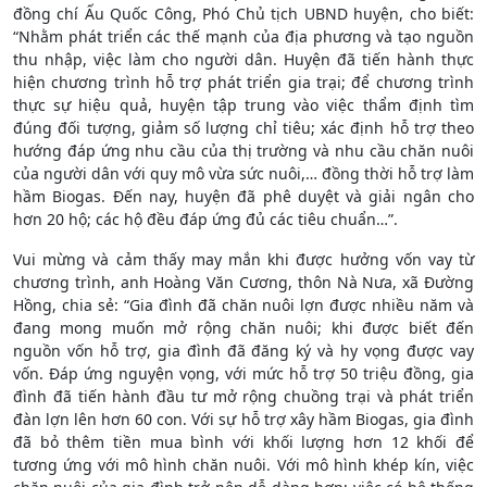
đồng chí Ấu Quốc Công, Phó Chủ tịch UBND huyện, cho biết:
“Nhằm phát triển các thế mạnh của địa phương và tạo nguồn
thu nhập, việc làm cho người dân. Huyện đã tiến hành thực
hiện chương trình hỗ trợ phát triển gia trại; để chương trình
thực sự hiệu quả, huyện tập trung vào việc thẩm định tìm
đúng đối tượng, giảm số lượng chỉ tiêu; xác định hỗ trợ theo
hướng đáp ứng nhu cầu của thị trường và nhu cầu chăn nuôi
của người dân với quy mô vừa sức nuôi,… đồng thời hỗ trợ làm
hầm Biogas. Đến nay, huyện đã phê duyệt và giải ngân cho
hơn 20 hộ; các hộ đều đáp ứng đủ các tiêu chuẩn…”.
Vui mừng và cảm thấy may mắn khi được hưởng vốn vay từ
chương trình, anh Hoàng Văn Cương, thôn Nà Nưa, xã Đường
Hồng, chia sẻ: “Gia đình đã chăn nuôi lợn được nhiều năm và
đang mong muốn mở rộng chăn nuôi; khi được biết đến
nguồn vốn hỗ trợ, gia đình đã đăng ký và hy vọng được vay
vốn. Đáp ứng nguyện vọng, với mức hỗ trợ 50 triệu đồng, gia
đình đã tiến hành đầu tư mở rộng chuồng trại và phát triển
đàn lợn lên hơn 60 con. Với sự hỗ trợ xây hầm Biogas, gia đình
đã bỏ thêm tiền mua bình với khối lượng hơn 12 khối để
tương ứng với mô hình chăn nuôi. Với mô hình khép kín, việc