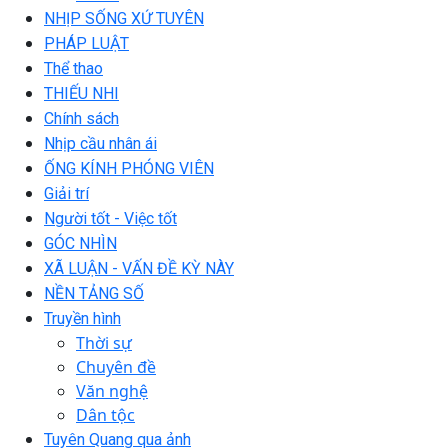
NHỊP SỐNG XỨ TUYÊN
PHÁP LUẬT
Thể thao
THIẾU NHI
Chính sách
Nhịp cầu nhân ái
ỐNG KÍNH PHÓNG VIÊN
Giải trí
Người tốt - Việc tốt
GÓC NHÌN
XÃ LUẬN - VẤN ĐỀ KỲ NÀY
NỀN TẢNG SỐ
Truyền hình
Thời sự
Chuyên đề
Văn nghệ
Dân tộc
Tuyên Quang qua ảnh