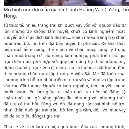
Mô hình nuôi lợn của gia đình anh Hoàng Văn Cương, th
Hồng.
Từ thực tế, nhiều trang trại khi được vay vốn với nguồn đầu tư
lớn nhưng do không tâm huyết, chưa có kinh nghiệm hoặc
chuyển đổi mục đích kinh doanh,… khiến nhiều trang trại chăn
nuôi trâu, bò, lợn trên địa bàn huyện bị phá sản. Để khai thác
hiệu quả tiềm năng, thế mạnh về chăn nuôi; tăng tỷ trọng
chăn nuôi trong cơ cấu nông, lâm nghiệp; phát triển các gia
trại chăn nuôi phù hợp với quy mô nông hộ theo hướng xây
dựng chuồng trại kiên cố, nâng cao số lượng, chất lượng đàn
theo hướng chăn nuôi tập trung. Huyện Bắc Mê đã triển khai
chương trình hỗ trợ phát triển gia trại vừa và nhỏ và tập trung
vào các đối tượng: Người có kinh nghiệm, tâm huyết, mong
muốn vươn lên làm giàu từ chăn nuôi; ưu tiên hộ đăng ký
chăn nuôi lợn, gà bằng giống địa phương với phương thức
đầu tư có thu hồi. Cùng với đó, đa dạng các loại hình hỗ trợ,
như: Chăn nuôi gia trại trâu, bò, lợn, gia cầm, dê… Với mức vay
tối đa 50 triệu đồng/1 gia trại.
Chia sẻ về cách làm và hiệu quả bước đầu của chương trình;