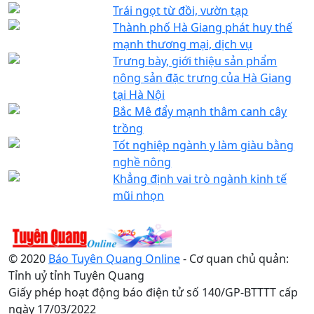
Trái ngọt từ đồi, vườn tạp
Thành phố Hà Giang phát huy thế
mạnh thương mại, dịch vụ
Trưng bày, giới thiệu sản phẩm
nông sản đặc trưng của Hà Giang
tại Hà Nội
Bắc Mê đẩy mạnh thâm canh cây
trồng
Tốt nghiệp ngành y làm giàu bằng
nghề nông
Khẳng định vai trò ngành kinh tế
mũi nhọn
© 2020
Báo Tuyên Quang Online
- Cơ quan chủ quản:
Tỉnh uỷ tỉnh Tuyên Quang
Giấy phép hoạt động báo điện tử số 140/GP-BTTTT cấp
ngày 17/03/2022