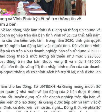
ng và Vĩnh Phúc ký kết hỗ trợ thông tin về
làm 2 bên.
h về lao động, việc làm tỉnh Hà Giang và thông tin chung về
doanh nghiệp trên địa bàn tỉnh Vĩnh Phúc. Cụ thể: Mỗi năm
hu cầu tìm kiếm việc làm, trong năm 2020, tỉnh giải quyết
n 10 nghìn lao động làm việc ngoài tỉnh. Đối với tỉnh Vĩnh
iệp và có trên 4.500 doanh nghiệp báo cáo sử dụng 206.000
lao động theo 2 mức lương tối thiểu như mức 3.920.000
ạt động trên địa bàn thuộc vùng II và mức 3.430.000
 địa bàn thuộc vùng III; thu nhập bình quân của các doanh
g/người/tháng và có chính sách hỗ trợ đi lại, nhà ở cho lao
iệc làm cho lao động, Sở LĐTB&XH Hà Giang mong muốn Sở
uan quản lý nhà nước về lao động của 2 bên được thường
, nhu cầu tuyển dụng của các doanh nghiệp trên địa bàn và
ều kiện cho lao động Hà Giang được tiếp cận và làm việc ở
 định, có điều kiện về nơi ăn, nghỉ... Đồng thời, về phía Sở