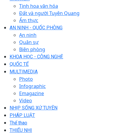
Tinh hoa văn hóa
Đất và người Tuyên Quang
Ẩm thực
AN NINH - QUỐC PHÒNG
An ninh
Quân sự
Biên phòng
KHOA HỌC - CÔNG NGHỆ
QUỐC TẾ
MULTIMEDIA
Photo
Infographic
Emagazine
Video
NHỊP SỐNG XỨ TUYÊN
PHÁP LUẬT
Thể thao
THIẾU NHI