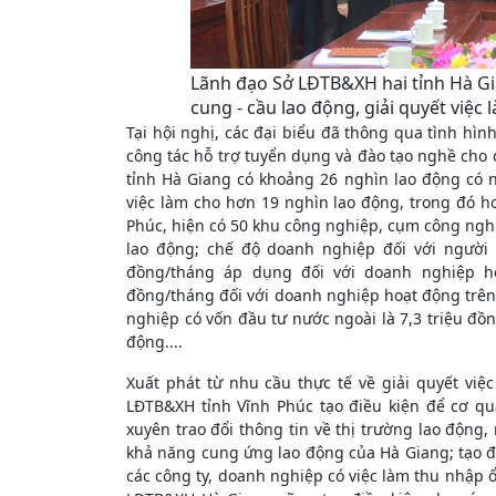
Lãnh đạo Sở LĐTB&XH hai tỉnh Hà Gia
cung - cầu lao động, giải quyết việc 
Tại hội nghị, các đại biểu đã thông qua tình hìn
công tác hỗ trợ tuyển dụng và đào tạo nghề cho 
tỉnh Hà Giang có khoảng 26 nghìn lao động có n
việc làm cho hơn 19 nghìn lao động, trong đó hơ
Phúc, hiện có 50 khu công nghiệp, cụm công ngh
lao động; chế độ doanh nghiệp đối với người 
đồng/tháng áp dụng đối với doanh nghiệp ho
đồng/tháng đối với doanh nghiệp hoạt động trên
nghiệp có vốn đầu tư nước ngoài là 7,3 triệu đồn
động....
Xuất phát từ nhu cầu thực tế về giải quyết v
LĐTB&XH tỉnh Vĩnh Phúc tạo điều kiện để cơ q
xuyên trao đổi thông tin về thị trường lao động
khả năng cung ứng lao động của Hà Giang; tạo đi
các công ty, doanh nghiệp có việc làm thu nhập ổn