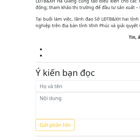
LĐTB&XH Hà Giang cũng tạo điều kiện cho các 
động; tham khảo thị trường để đầu tư sản xuất – 
Tại buổi làm việc, lãnh đạo Sở LĐTB&XH hai tỉn
nghiệp trên địa bàn tỉnh Vĩnh Phúc và giải quyết 
Tin,
Ý kiến bạn đọc