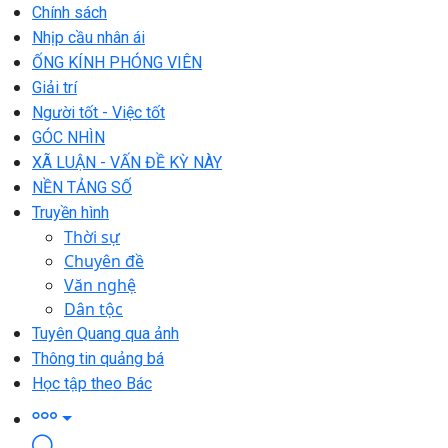
Chính sách
Nhịp cầu nhân ái
ỐNG KÍNH PHÓNG VIÊN
Giải trí
Người tốt - Việc tốt
GÓC NHÌN
XÃ LUẬN - VẤN ĐỀ KỲ NÀY
NỀN TẢNG SỐ
Truyền hình
Thời sự
Chuyên đề
Văn nghệ
Dân tộc
Tuyên Quang qua ảnh
Thông tin quảng bá
Học tập theo Bác