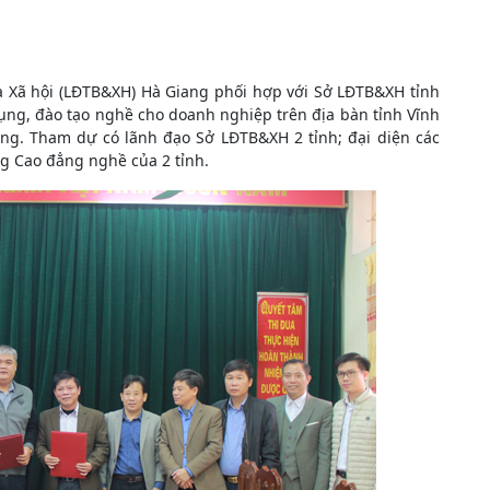
 Xã hội (LĐTB&XH) Hà Giang phối hợp với Sở LĐTB&XH tỉnh
dụng, đào tạo nghề cho doanh nghiệp trên địa bàn tỉnh Vĩnh
ang. Tham dự có lãnh đạo Sở LĐTB&XH 2 tỉnh; đại diện các
g Cao đẳng nghề của 2 tỉnh.