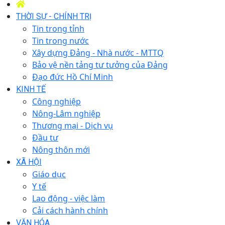
THỜI SỰ - CHÍNH TRỊ
Tin trong tỉnh
Tin trong nước
Xây dựng Đảng - Nhà nước - MTTQ
Bảo vệ nền tảng tư tưởng của Đảng
Đạo đức Hồ Chí Minh
KINH TẾ
Công nghiệp
Nông-Lâm nghiệp
Thương mại - Dịch vụ
Đầu tư
Nông thôn mới
XÃ HỘI
Giáo dục
Y tế
Lao động - việc làm
Cải cách hành chính
VĂN HÓA