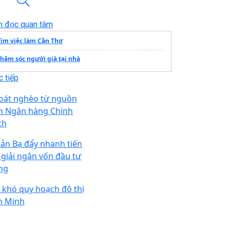
n đọc quan tâm
Tìm việc làm Cần Thơ
chăm sóc người già tại nhà
 tiếp
oát nghèo từ nguồn
n Ngân hàng Chính
ch
ản Bạ đẩy nhanh tiến
 giải ngân vốn đầu tư
ng
 khó quy hoạch đô thị
n Minh