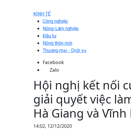
KINH TẾ
Công nghiệp
Nông-Lâm nghiệp
Đầu tư
Nông thôn mới
Thương mại - Dịch vụ
Facebook
Zalo
Hội nghị kết nối 
giải quyết việc l
Hà Giang và Vĩnh
14:02, 12/12/2020