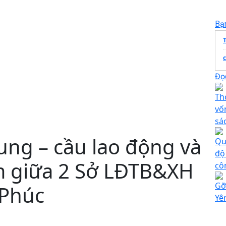
Bạ
Đọc
Th
vố
sá
cung – cầu lao động và
Qu
độ
àm giữa 2 Sở LĐTB&XH
cô
Gỡ
 Phúc
Yê