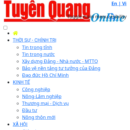
En |
Vi
Toggle main menu visibility
THỜI SỰ - CHÍNH TRỊ
Tin trong tỉnh
Tin trong nước
Xây dựng Đảng - Nhà nước - MTTQ
Bảo vệ nền tảng tư tưởng của Đảng
Đạo đức Hồ Chí Minh
KINH TẾ
Công nghiệp
Nông-Lâm nghiệp
Thương mại - Dịch vụ
Đầu tư
Nông thôn mới
XÃ HỘI