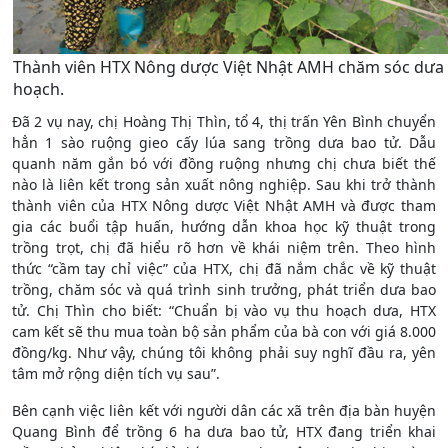
Thành viên HTX Nông dược Việt Nhật AMH chăm sóc dưa 
hoạch.
Đã 2 vụ nay, chị Hoàng Thị Thìn, tổ 4, thị trấn Yên Bình chuyển
hẳn 1 sào ruộng gieo cấy lúa sang trồng dưa bao tử. Dẫu
quanh năm gắn bó với đồng ruộng nhưng chị chưa biết thế
nào là liên kết trong sản xuất nông nghiệp. Sau khi trở thành
thành viên của HTX Nông dược Việt Nhật AMH và được tham
gia các buổi tập huấn, hướng dẫn khoa học kỹ thuật trong
trồng trọt, chị đã hiểu rõ hơn về khái niệm trên. Theo hình
thức “cầm tay chỉ việc” của HTX, chị đã nắm chắc về kỹ thuật
trồng, chăm sóc và quá trình sinh trưởng, phát triển dưa bao
tử. Chị Thìn cho biết: “Chuẩn bị vào vụ thu hoạch dưa, HTX
cam kết sẽ thu mua toàn bộ sản phẩm của bà con với giá 8.000
đồng/kg. Như vậy, chúng tôi không phải suy nghĩ đầu ra, yên
tâm mở rộng diện tích vụ sau”.
Bên cạnh việc liên kết với người dân các xã trên địa bàn huyện
Quang Bình để trồng 6 ha dưa bao tử, HTX đang triển khai