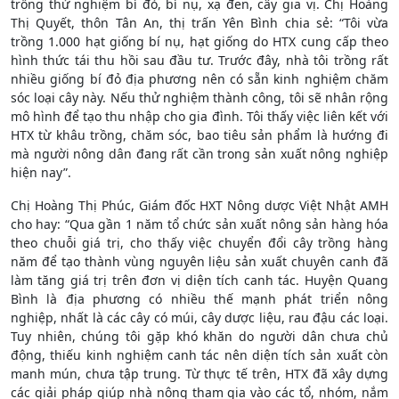
trồng thử nghiệm bí đỏ, bí nụ, xạ đen, cây gia vị. Chị Hoàng
Thị Quyết, thôn Tân An, thị trấn Yên Bình chia sẻ: “Tôi vừa
trồng 1.000 hạt giống bí nụ, hạt giống do HTX cung cấp theo
hình thức tái thu hồi sau đầu tư. Trước đây, nhà tôi trồng rất
nhiều giống bí đỏ địa phương nên có sẵn kinh nghiệm chăm
sóc loại cây này. Nếu thử nghiệm thành công, tôi sẽ nhân rộng
mô hình để tạo thu nhập cho gia đình. Tôi thấy việc liên kết với
HTX từ khâu trồng, chăm sóc, bao tiêu sản phẩm là hướng đi
mà người nông dân đang rất cần trong sản xuất nông nghiệp
hiện nay”.
Chị Hoàng Thị Phúc, Giám đốc HXT Nông dược Việt Nhật AMH
cho hay: “Qua gần 1 năm tổ chức sản xuất nông sản hàng hóa
theo chuỗi giá trị, cho thấy việc chuyển đổi cây trồng hàng
năm để tạo thành vùng nguyên liệu sản xuất chuyên canh đã
làm tăng giá trị trên đơn vị diện tích canh tác. Huyện Quang
Bình là địa phương có nhiều thế mạnh phát triển nông
nghiệp, nhất là các cây có múi, cây dược liệu, rau đậu các loại.
Tuy nhiên, chúng tôi gặp khó khăn do người dân chưa chủ
động, thiếu kinh nghiệm canh tác nên diện tích sản xuất còn
manh mún, chưa tập trung. Từ thực tế trên, HTX đã xây dựng
các giải pháp giúp nhà nông tham gia vào các tổ, nhóm, nắm