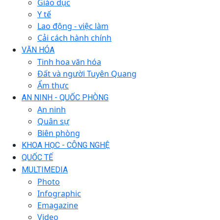
Giáo dục
Y tế
Lao động - việc làm
Cải cách hành chính
VĂN HÓA
Tinh hoa văn hóa
Đất và người Tuyên Quang
Ẩm thực
AN NINH - QUỐC PHÒNG
An ninh
Quân sự
Biên phòng
KHOA HỌC - CÔNG NGHỆ
QUỐC TẾ
MULTIMEDIA
Photo
Infographic
Emagazine
Video