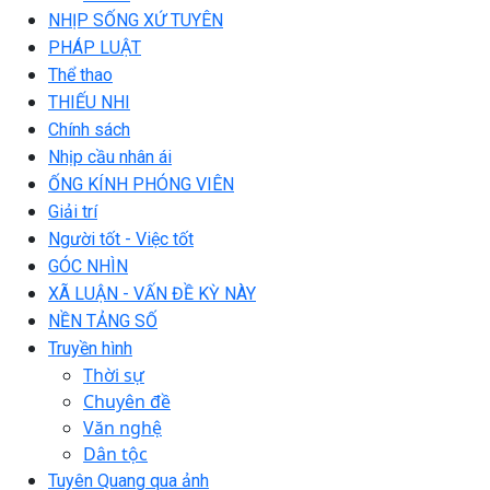
NHỊP SỐNG XỨ TUYÊN
PHÁP LUẬT
Thể thao
THIẾU NHI
Chính sách
Nhịp cầu nhân ái
ỐNG KÍNH PHÓNG VIÊN
Giải trí
Người tốt - Việc tốt
GÓC NHÌN
XÃ LUẬN - VẤN ĐỀ KỲ NÀY
NỀN TẢNG SỐ
Truyền hình
Thời sự
Chuyên đề
Văn nghệ
Dân tộc
Tuyên Quang qua ảnh