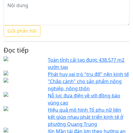
Đọc tiếp
Toàn tỉnh cải tạo được 438.577 m2
vườn tạp
Phát huy vai trò "trụ đỡ" nền kinh tế
"Chắp cánh" cho sản phẩm nông
nghiệp, nông thôn
Nỗ lực đưa điện về với đồng bào
vùng cao
Hiệu quả mô hình Tổ phụ nữ liên
kết giúp nhau phát triển kinh tế ở
phường Quang Trung
Xín Mần tái đàn lợn theo hướng an