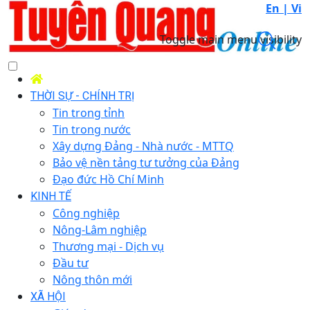
En |
Vi
Toggle main menu visibility
THỜI SỰ - CHÍNH TRỊ
Tin trong tỉnh
Tin trong nước
Xây dựng Đảng - Nhà nước - MTTQ
Bảo vệ nền tảng tư tưởng của Đảng
Đạo đức Hồ Chí Minh
KINH TẾ
Công nghiệp
Nông-Lâm nghiệp
Thương mại - Dịch vụ
Đầu tư
Nông thôn mới
XÃ HỘI