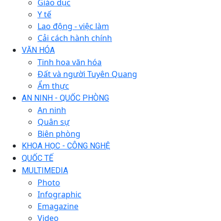
Giáo dục
Y tế
Lao động - việc làm
Cải cách hành chính
VĂN HÓA
Tinh hoa văn hóa
Đất và người Tuyên Quang
Ẩm thực
AN NINH - QUỐC PHÒNG
An ninh
Quân sự
Biên phòng
KHOA HỌC - CÔNG NGHỆ
QUỐC TẾ
MULTIMEDIA
Photo
Infographic
Emagazine
Video