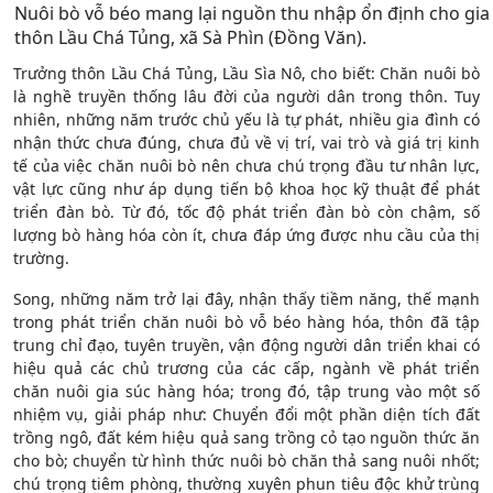
Nuôi bò vỗ béo mang lại nguồn thu nhập ổn định cho gia
thôn Lầu Chá Tủng, xã Sà Phìn (Đồng Văn).
Trưởng thôn Lầu Chá Tủng, Lầu Sìa Nô, cho biết: Chăn nuôi bò
là nghề truyền thống lâu đời của người dân trong thôn. Tuy
nhiên, những năm trước chủ yếu là tự phát, nhiều gia đình có
nhận thức chưa đúng, chưa đủ về vị trí, vai trò và giá trị kinh
tế của việc chăn nuôi bò nên chưa chú trọng đầu tư nhân lực,
vật lực cũng như áp dụng tiến bộ khoa học kỹ thuật để phát
triển đàn bò. Từ đó, tốc độ phát triển đàn bò còn chậm, số
lượng bò hàng hóa còn ít, chưa đáp ứng được nhu cầu của thị
trường.
Song, những năm trở lại đây, nhận thấy tiềm năng, thế mạnh
trong phát triển chăn nuôi bò vỗ béo hàng hóa, thôn đã tập
trung chỉ đạo, tuyên truyền, vận động người dân triển khai có
hiệu quả các chủ trương của các cấp, ngành về phát triển
chăn nuôi gia súc hàng hóa; trong đó, tập trung vào một số
nhiệm vụ, giải pháp như: Chuyển đổi một phần diện tích đất
trồng ngô, đất kém hiệu quả sang trồng cỏ tạo nguồn thức ăn
cho bò; chuyển từ hình thức nuôi bò chăn thả sang nuôi nhốt;
chú trọng tiêm phòng, thường xuyên phun tiêu độc khử trùng