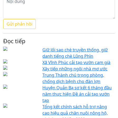
Đọc tiếp
Giữ lối sao chè truyền thống, giữ
danh tiếng chè Lũng Phìn
Xã Vĩnh Phúc cải tạo vườn cam già
Xây tiếp những ngôi nhà mơ ước
Trung Thành chú trọng phòng,
chống dịch bệnh cho đàn lợn
Huyện Quản Bạ sơ kết 6 tháng đầu
năm thực hiện Đề án cải tạo vườn
tạp
Tổng kết chính sách hỗ trợ nâng
cao hiệu quả chăn nuôi nông hộ,