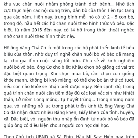
khu vực chăn nuôi nhằm phòng tránh dịch bệnh… Nhờ tích
cực thực hiện các nội dung trên, đàn bò của thôn liên tục tăng
qua các năm. Hiện nay, trung bình mỗi hộ có từ 2 – 5 con bò,
trong đó, hầu hết các hộ chăn nuôi theo hình thức vỗ béo. Đặc
biệt, từ năm 2015 đến nay, có 14 hộ trong thôn thoát nghèo
nhờ chăn nuôi theo hình thức này.
Hộ ông Vàng Chá Cơ là một trong các hộ phát triển kinh tế tiêu
biểu của thôn, nhờ duy trì nghề chăn nuôi bò vỗ béo đã mang
lại cho gia đình cuộc sống tốt hơn. Chia sẻ về kinh nghiệm
nuôi bò vỗ béo, ông Cơ cho biết: Khâu chọn bò giống có vai trò
đặc biệt quan trọng. Khi chọn mua bò, cần chọn con giống
khỏe mạnh, không bị khô miệng; có thể cho bò ăn thử cỏ tươi,
nếu con nào khỏe sẽ nhận biết được ngay. Bên cạnh đó, trong
quá trình chăn nuôi cần tiêm đầy đủ các loại vắc xin như Nhiệt
thán, Lở mồm Long móng, Tụ huyết trùng… Trong những năm
qua, với những nỗ lực trong phát triển kinh tế, ông Vàng Chá
Cơ đã nhận được nhiều Bằng khen, Giấy khen của tỉnh, huyện,
xã. Đặc biệt, với nguồn thu nhập ổn định từ nuôi bò vỗ béo đã
giúp ông có điều kiện cho 3 người con học đại học.
Theo Chủ tịch UBND xã Sà Phìn, Hầu Mí Say: Hiện nay, trên