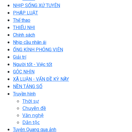
NHỊP SỐNG XỨ TUYÊN
PHÁP LUẬT
Thể thao
THIẾU NHI
Chính sách
Nhịp cầu nhân ái
ỐNG KÍNH PHÓNG VIÊN
Giải trí
Người tốt - Việc tốt
GÓC NHÌN
XÃ LUẬN - VẤN ĐỀ KỲ NÀY
NỀN TẢNG SỐ
Truyền hình
Thời sự
Chuyên đề
Văn nghệ
Dân tộc
Tuyên Quang qua ảnh