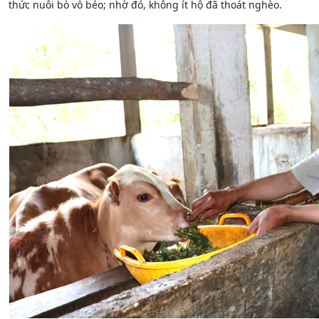
thức nuôi bò vỗ béo; nhờ đó, không ít hộ đã thoát nghèo.