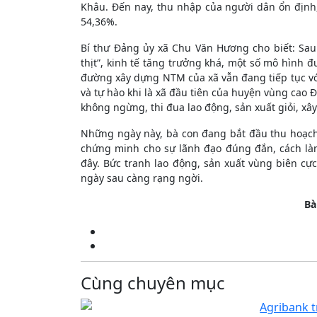
Khâu. Đến nay, thu nhập của người dân ổn định,
54,36%.
Bí thư Đảng ủy xã Chu Văn Hương cho biết: Sau
thịt”, kinh tế tăng trưởng khá, một số mô hình 
đường xây dựng NTM của xã vẫn đang tiếp tục vớ
và tự hào khi là xã đầu tiên của huyện vùng cao
không ngừng, thi đua lao động, sản xuất giỏi, x
Những ngày này, bà con đang bắt đầu thu hoạch 
chứng minh cho sự lãnh đạo đúng đắn, cách là
đây. Bức tranh lao động, sản xuất vùng biên c
ngày sau càng rạng ngời.
Bà
Cùng chuyên mục
Agribank t