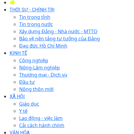
THỜI SỰ - CHÍNH TRỊ
Tin trong tỉnh
Tin trong nước
Xây dựng Đảng - Nhà nước - MTTQ
Bảo vệ nền tảng tư tưởng của Đảng
Đạo đức Hồ Chí Minh
KINH TẾ
Công nghiệp
Nông-Lâm nghiệp
Thương mại - Dịch vụ
Đầu tư
Nông thôn mới
XÃ HỘI
Giáo dục
Y tế
Lao động - việc làm
Cải cách hành chính
VĂN HÓA