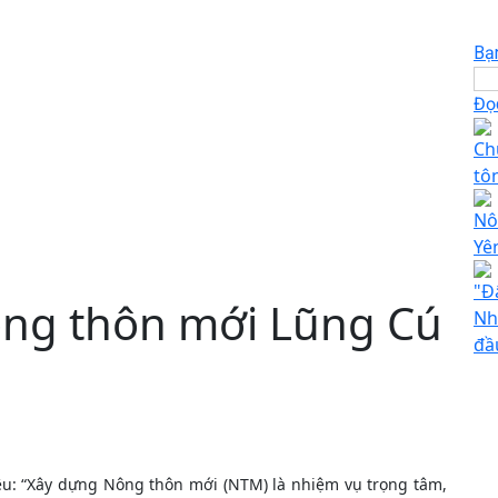
Bạ
Đọc
Ch
tô
Nô
Yê
"Đ
ông thôn mới Lũng Cú
Nh
đầ
êu: “Xây dựng Nông thôn mới (NTM) là nhiệm vụ trọng tâm,