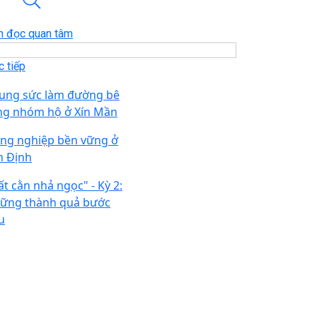
n đọc quan tâm
 tiếp
ung sức làm đường bê
ng nhóm hộ ở Xín Mần
ng nghiệp bền vững ở
n Định
ất cằn nhả ngọc" - Kỳ 2:
ững thành quả bước
u