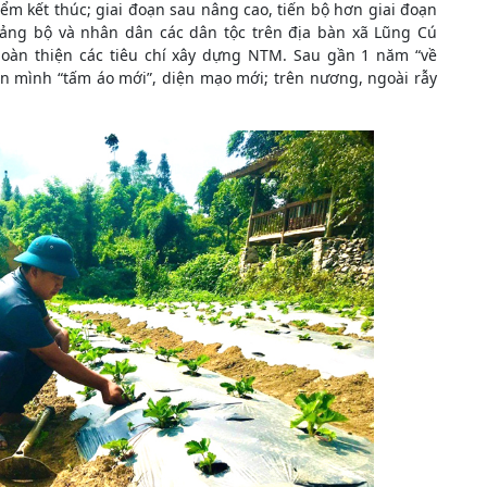
ểm kết thúc; giai đoạn sau nâng cao, tiến bộ hơn giai đoạn
Đảng bộ và nhân dân các dân tộc trên địa bàn xã Lũng Cú
hoàn thiện các tiêu chí xây dựng NTM. Sau gần 1 năm “về
ên mình “tấm áo mới”, diện mạo mới; trên nương, ngoài rẫy