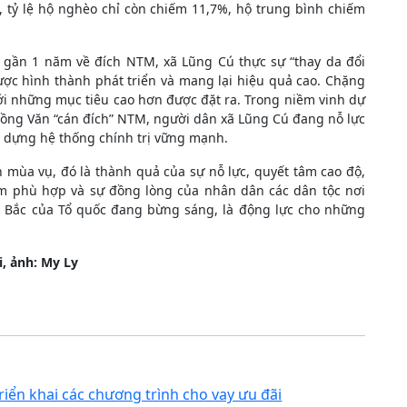
 tỷ lệ hộ nghèo chỉ còn chiếm 11,7%, hộ trung bình chiếm
 gần 1 năm về đích NTM, xã Lũng Cú thực sự “thay da đổi
được hình thành phát triển và mang lại hiệu quả cao. Chặng
i những mục tiêu cao hơn được đặt ra. Trong niềm vinh dự
 Đồng Văn “cán đích” NTM, người dân xã Lũng Cú đang nỗ lực
ây dựng hệ thống chính trị vững mạnh.
mùa vụ, đó là thành quả của sự nỗ lực, quyết tâm cao độ,
m phù hợp và sự đồng lòng của nhân dân các dân tộc nơi
ực Bắc của Tổ quốc đang bừng sáng, là động lực cho những
i, ảnh: My Ly
riển khai các chương trình cho vay ưu đãi