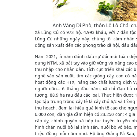
Anh Vàng Dỉ Phò, thôn Lô Lô Chải c
Xã Lũng Cú có 973 hộ, 4.993 khẩu, với 7 dân tộc
Lũng Cú những ngày này, chúng tôi cảm nhận sâ
động sản xuất đến các phong trào xã hội, đâu đâ
Năm 2021, là năm đánh dấu sự đổi mới toàn diện
dựng NTM, xã bắt tay vào giữ vững và nâng cao các
thu nhập cho nhân dân. Tích cực triển khai các
nghệ vào sản xuất, tìm các giống cây, con có n
hoạt động các HTX, nâng cao chất lượng dịch v
người dân… 6 tháng đầu năm, xã chỉ đạo bà co
tương; 88,9 ha rau đậu các loại. Thực hiện được 1
tạo tập trung trồng cây lê là cây chủ lực và trồn
thu hoạch, đem lại hiệu quả kinh tế cao cho ngườ
6.000 con; đàn gia cầm hiện có 23.250 con; 4 gia
cấp ủy, chính quyền xã tiếp tục tuyên truyền n
hình chăn nuôi bò lai sinh sản, nuôi bò vỗ béo,
triệu đồng mỗi năm như: Hộ ông Giàng Pà Sau,