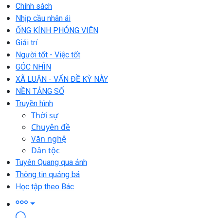
Chính sách
Nhịp cầu nhân ái
ỐNG KÍNH PHÓNG VIÊN
Giải trí
Người tốt - Việc tốt
GÓC NHÌN
XÃ LUẬN - VẤN ĐỀ KỲ NÀY
NỀN TẢNG SỐ
Truyền hình
Thời sự
Chuyên đề
Văn nghệ
Dân tộc
Tuyên Quang qua ảnh
Thông tin quảng bá
Học tập theo Bác