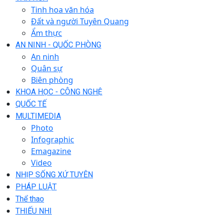
Tinh hoa văn hóa
Đất và người Tuyên Quang
Ẩm thực
AN NINH - QUỐC PHÒNG
An ninh
Quân sự
Biên phòng
KHOA HỌC - CÔNG NGHỆ
QUỐC TẾ
MULTIMEDIA
Photo
Infographic
Emagazine
Video
NHỊP SỐNG XỨ TUYÊN
PHÁP LUẬT
Thể thao
THIẾU NHI