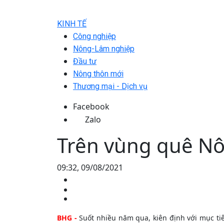
KINH TẾ
Công nghiệp
Nông-Lâm nghiệp
Đầu tư
Nông thôn mới
Thương mại - Dịch vụ
Facebook
Zalo
Trên vùng quê N
09:32, 09/08/2021
BHG -
Suốt nhiều năm qua, kiên định với mục ti