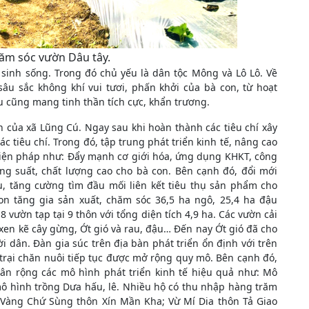
hăm sóc vườn Dâu tây.
 sinh sống. Trong đó chủ yếu là dân tộc Mông và Lô Lô. Về
u sắc không khí vui tươi, phấn khởi của bà con, từ hoạt
u cũng mang tinh thần tích cực, khẩn trương.
 của xã Lũng Cú. Ngay sau khi hoàn thành các tiêu chí xây
 tiêu chí. Trong đó, tập trung phát triển kinh tế, nâng cao
 biện pháp như: Đẩy mạnh cơ giới hóa, ứng dụng KHKT, công
ăng suất, chất lượng cao cho bà con. Bên cạnh đó, đổi mới
ụ, tăng cường tìm đầu mối liên kết tiêu thụ sản phẩm cho
n tăng gia sản xuất, chăm sóc 36,5 ha ngô, 25,4 ha đậu
8 vườn tạp tại 9 thôn với tổng diện tích 4,9 ha. Các vườn cải
g xen kẽ cây gừng, Ớt gió và rau, đậu… Đến nay Ớt gió đã cho
i dân. Đàn gia súc trên địa bàn phát triển ổn định với trên
 trại chăn nuôi tiếp tục được mở rộng quy mô. Bên cạnh đó,
hân rộng các mô hình phát triển kinh tế hiệu quả như: Mô
 mô hình trồng Dưa hấu, lê. Nhiều hộ có thu nhập hàng trăm
 Vàng Chứ Sùng thôn Xín Mần Kha; Vừ Mí Dia thôn Tả Giao