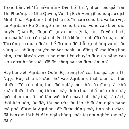
Trong bài viết “Từ miền núi – Đến trái tim”, nhóm tác giả Trần
Thị Phương, Lê Như Quỳnh, Vũ Thị Bích Hồng (Phòng giao dịch
Minh Khai, Agribank tỉnh) chia sẻ: “5 năm công tác và làm việc
tại Agribank Hà Giang, 3 năm công tác nơi vùng cao biên giới
huyện Quản Bạ, được đi lại và làm việc tại nơi tôi yêu thích,
nơi mà bà con còn gặp nhiều khó khăn, trình độ còn hạn chế.
Tôi cùng cơ quan đoàn thể đi giúp đỡ, hỗ trợ những vùng sâu
vùng xa, những chuyến xe Agribank lưu động rẽ vào từng bản
nhỏ, từng khoản vay, từng món tiền chuyển đi giúp nâng cao
kinh doanh sản xuất, để đời sống bà con được ấm no”.
Hay bài viết “Agribank Quản Bạ trong tôi” của tác giả Lệnh Thị
Ngọc Huệ chia sẻ ước mơ vào Agribank thật giản dị, hồn
nhiên: “Tôi còn nhớ, thời điểm đấy mọi thứ còn đang rất khó
khăn thiếu thốn, hệ thống máy tính chưa phổ biến như bây
giờ, nhìn các cô chú làm việc trên máy tính thấy thật là oách,
thật tiên tiến, lúc đấy tôi mơ ước lớn lên sẽ đi làm ngân hàng
mà phải đúng là Agribank để được dùng máy tính như vậy vì
đã bao giờ tôi biết đến ngân hàng khác tại nơi nghèo khó này
đâu”.