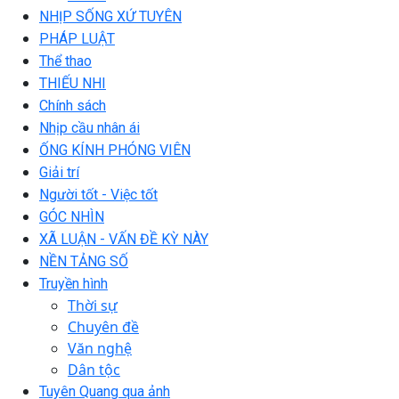
NHỊP SỐNG XỨ TUYÊN
PHÁP LUẬT
Thể thao
THIẾU NHI
Chính sách
Nhịp cầu nhân ái
ỐNG KÍNH PHÓNG VIÊN
Giải trí
Người tốt - Việc tốt
GÓC NHÌN
XÃ LUẬN - VẤN ĐỀ KỲ NÀY
NỀN TẢNG SỐ
Truyền hình
Thời sự
Chuyên đề
Văn nghệ
Dân tộc
Tuyên Quang qua ảnh