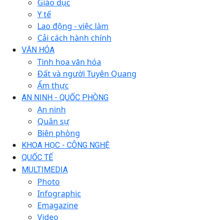
Giáo dục
Y tế
Lao động - việc làm
Cải cách hành chính
VĂN HÓA
Tinh hoa văn hóa
Đất và người Tuyên Quang
Ẩm thực
AN NINH - QUỐC PHÒNG
An ninh
Quân sự
Biên phòng
KHOA HỌC - CÔNG NGHỆ
QUỐC TẾ
MULTIMEDIA
Photo
Infographic
Emagazine
Video