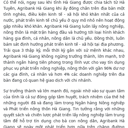
Có thể nói, ngay sau khi tỉnh Hà Giang được chia tách từ Hà
Tuyên, Agribank Hà Giang khi ấy đóng chân trên địa bàn một
tỉnh nghèo, điều kiện kinh tế - xã hội khó khăn nhất của cả
nước, phát triển kinh tế chủ yếu ở quy mô nhỏ nên hoạt động
gặp nhiều khó khăn. Agribank Hà Giang luôn lấy nông nghiệp,
nông thôn là mặt trận hàng đầu và hướng tới loại hình khách
hàng gia đình, cá nhân, nông dân là chủ yếu. Đồng thời, luôn
bám sát định hướng phát triển kinh tế - xã hội tại địa phương.
Trải qua 3 thập kỷ, mỗi thời kỳ gắn với sứ mệnh khác nhau,
Agribank Hà Giang không ngừng trưởng thành, lớn mạnh, trở
thành ngân hàng tiên phong trong lĩnh vực cho vay tín dụng
phục vụ phát triển nông nghiệp, nông thôn với gần 96% dư nợ
các gia đình, cá nhân và hơn 4% các doanh nghiệp trên địa
bàn đang có quan hệ giao dịch với chi nhánh.
Sự trưởng thành và lớn mạnh đó, ngoài nhờ vào sự quan tâm
của tỉnh là cả sự đóng góp tâm huyết, trách nhiệm của thế hệ
những người đã và đang làm trong Ngân hàng Nông nghiệp
và Phát triển nông thôn Hà Giang. Tin tưởng rằng với những
quyết sách và chiến lược phát triển lấy nông nghiệp làm trung
tâm để hỗ trợ tín dụng cho bà con nông dân, Agribank Hà
Giang sẽ ngày một phát triển hơn nữa trên chặng đường