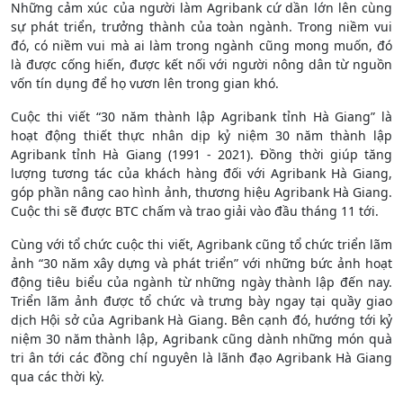
Những cảm xúc của người làm Agribank cứ dần lớn lên cùng
sự phát triển, trưởng thành của toàn ngành. Trong niềm vui
đó, có niềm vui mà ai làm trong ngành cũng mong muốn, đó
là được cống hiến, được kết nối với người nông dân từ nguồn
vốn tín dụng để họ vươn lên trong gian khó.
Cuộc thi viết “30 năm thành lập Agribank tỉnh Hà Giang” là
hoạt động thiết thực nhân dịp kỷ niệm 30 năm thành lập
Agribank tỉnh Hà Giang (1991 - 2021). Đồng thời giúp tăng
lượng tương tác của khách hàng đối với Agribank Hà Giang,
góp phần nâng cao hình ảnh, thương hiệu Agribank Hà Giang.
Cuộc thi sẽ được BTC chấm và trao giải vào đầu tháng 11 tới.
Cùng với tổ chức cuộc thi viết, Agribank cũng tổ chức triển lãm
ảnh “30 năm xây dựng và phát triển” với những bức ảnh hoạt
động tiêu biểu của ngành từ những ngày thành lập đến nay.
Triển lãm ảnh được tổ chức và trưng bày ngay tại quầy giao
dịch Hội sở của Agribank Hà Giang. Bên cạnh đó, hướng tới kỷ
niệm 30 năm thành lập, Agribank cũng dành những món quà
tri ân tới các đồng chí nguyên là lãnh đạo Agribank Hà Giang
qua các thời kỳ.