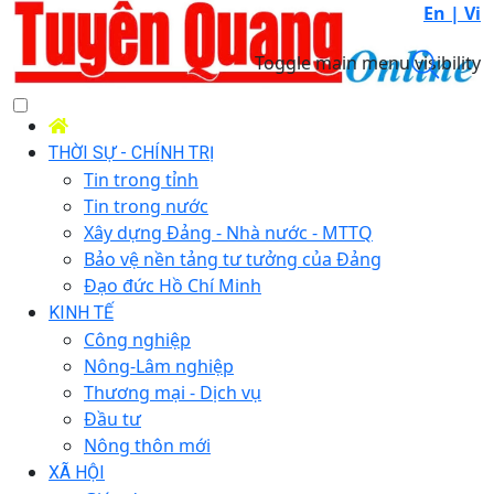
En |
Vi
Toggle main menu visibility
THỜI SỰ - CHÍNH TRỊ
Tin trong tỉnh
Tin trong nước
Xây dựng Đảng - Nhà nước - MTTQ
Bảo vệ nền tảng tư tưởng của Đảng
Đạo đức Hồ Chí Minh
KINH TẾ
Công nghiệp
Nông-Lâm nghiệp
Thương mại - Dịch vụ
Đầu tư
Nông thôn mới
XÃ HỘI