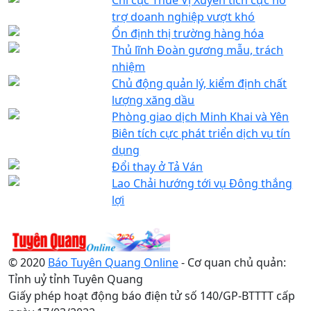
trợ doanh nghiệp vượt khó
Ổn định thị trường hàng hóa
Thủ lĩnh Đoàn gương mẫu, trách
nhiệm
Chủ động quản lý, kiểm định chất
lượng xăng dầu
Phòng giao dịch Minh Khai và Yên
Biên tích cực phát triển dịch vụ tín
dụng
Đổi thay ở Tả Ván
Lao Chải hướng tới vụ Đông thắng
lợi
© 2020
Báo Tuyên Quang Online
- Cơ quan chủ quản:
Tỉnh uỷ tỉnh Tuyên Quang
Giấy phép hoạt động báo điện tử số 140/GP-BTTTT cấp