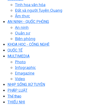
Tinh hoa văn hóa
Đất và người Tuyên Quang
Ẩm thực
AN NINH - QUỐC PHÒNG
An ninh
Quân sự
Biên phòng
KHOA HỌC - CÔNG NGHỆ
QUỐC TẾ
MULTIMEDIA
Photo
Infographic
Emagazine
Video
NHỊP SỐNG XỨ TUYÊN
PHÁP LUẬT
Thể thao
THIẾU NHI