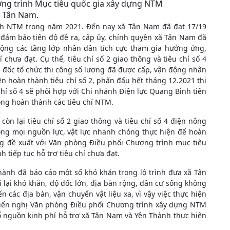
ng trình Mục tiêu quốc gia xây dựng NTM
xã Tân Nam.
ích NTM trong năm 2021. Đến nay xã Tân Nam đã đạt 17/19
, đảm bảo tiến độ đề ra, cấp ủy, chính quyền xã Tân Nam đã
động các tầng lớp nhân dân tích cực tham gia hưởng ứng,
chưa đạt. Cụ thể, tiêu chí số 2 giao thông và tiêu chí số 4
đốc tổ chức thi công số lượng đã được cấp, vận động nhân
n hoàn thành tiêu chí số 2, phấn đấu hết tháng 12.2021 thi
hí số 4 sẽ phối hợp với Chi nhánh Điện lực Quang Bình tiến
ng hoàn thành các tiêu chí NTM.
còn lại tiêu chí số 2 giao thông và tiêu chí số 4 điện nông
ộng mọi nguồn lực, vật lực nhanh chóng thực hiện để hoàn
g đề xuất với Văn phòng Điều phối Chương trình mục tiêu
 tiếp tục hỗ trợ tiêu chí chưa đạt.
hành đã báo cáo một số khó khăn trong lộ trình đưa xã Tân
 lại khó khăn, độ dốc lớn, địa bàn rộng, dân cư sống không
các địa bàn, vận chuyển vật liệu xa, vì vậy việc thực hiện
 Kiến nghị Văn phòng Điều phối Chương trình xây dựng NTM
ổ nguồn kinh phí hỗ trợ xã Tân Nam và Yên Thành thực hiện