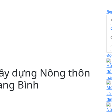
Bạ
T
Đọc
Hỗ
 xây dựng Nông thôn
đổi
hà
ang Bình
Mè
cá
đi
Nô