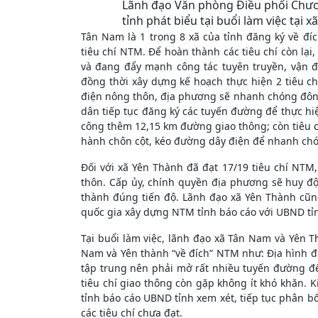
Lãnh đạo Văn phòng Điều phối Chươ
tỉnh phát biểu tại buổi làm việc tại 
Tân Nam là 1 trong 8 xã của tỉnh đăng ký về đ
tiêu chí NTM. Để hoàn thành các tiêu chí còn lại
và đang đẩy mạnh công tác tuyên truyền, vận 
đồng thời xây dựng kế hoạch thực hiện 2 tiêu chí 
điện nông thôn, địa phương sẽ nhanh chóng đôn 
dân tiếp tục đăng ký các tuyến đường để thực hiệ
công thêm 12,15 km đường giao thông; còn tiêu c
hành chôn cột, kéo đường dây điện để nhanh chó
Đối với xã Yên Thành đã đạt 17/19 tiêu chí NTM, 
thôn. Cấp ủy, chính quyền địa phương sẽ huy đ
thành đúng tiến độ. Lãnh đạo xã Yên Thành cũn
quốc gia xây dựng NTM tỉnh báo cáo với UBND tỉnh
Tại buổi làm việc, lãnh đạo xã Tân Nam và Yên T
Nam và Yên thành “về đích” NTM như: Địa hình đi
tập trung nên phải mở rất nhiều tuyến đường đến 
tiêu chí giao thông còn gặp không ít khó khăn.
tỉnh báo cáo UBND tỉnh xem xét, tiếp tục phân b
các tiêu chí chưa đạt.