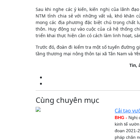
Sau khi nghe các ý kiến, kiến nghị của lãnh đ
NTM tỉnh chia sẻ với những vất vả, khó khăn 
mong các địa phương đặc biệt chú trọng chất l
thôn. Huy động sự vào cuộc của cả hệ thống chín
triển khai thực hiện cần có cách làm linh hoạt, s
Trước đó, đoàn đi kiểm tra một số tuyến đường g
tầng thương mại nông thôn tại xã Tân Nam và Yê
Tin,
Cùng chuyên mục
Cải tạo vư
BHG -
Nghị q
kinh tế vườn
đoạn 2021-20
pháp chăn nu