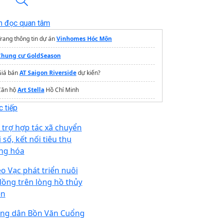
n đọc quan tâm
rang thông tin dự án
Vinhomes Hóc Môn
Chung cư GoldSeason
Giá bán
AT Saigon Riverside
dự kiến?
Căn hộ
Art Stella
Hồ Chí Minh
Gỗ nhựa ngoài trời
 tiếp
 trợ hợp tác xã chuyển
 số, kết nối tiêu thụ
ng hóa
o Vạc phát triển nuôi
 lồng trên lòng hồ thủy
ện
ng dân Bồn Văn Cuổng