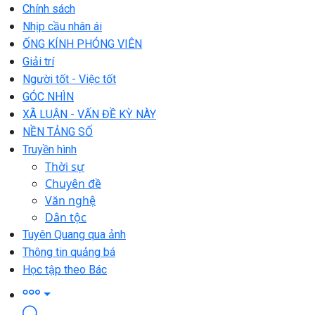
Chính sách
Nhịp cầu nhân ái
ỐNG KÍNH PHÓNG VIÊN
Giải trí
Người tốt - Việc tốt
GÓC NHÌN
XÃ LUẬN - VẤN ĐỀ KỲ NÀY
NỀN TẢNG SỐ
Truyền hình
Thời sự
Chuyên đề
Văn nghệ
Dân tộc
Tuyên Quang qua ảnh
Thông tin quảng bá
Học tập theo Bác