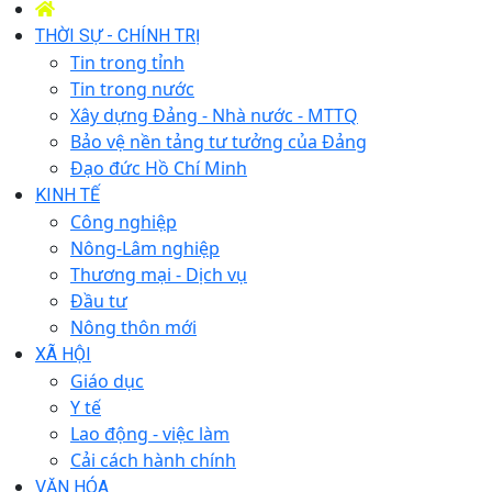
THỜI SỰ - CHÍNH TRỊ
Tin trong tỉnh
Tin trong nước
Xây dựng Đảng - Nhà nước - MTTQ
Bảo vệ nền tảng tư tưởng của Đảng
Đạo đức Hồ Chí Minh
KINH TẾ
Công nghiệp
Nông-Lâm nghiệp
Thương mại - Dịch vụ
Đầu tư
Nông thôn mới
XÃ HỘI
Giáo dục
Y tế
Lao động - việc làm
Cải cách hành chính
VĂN HÓA