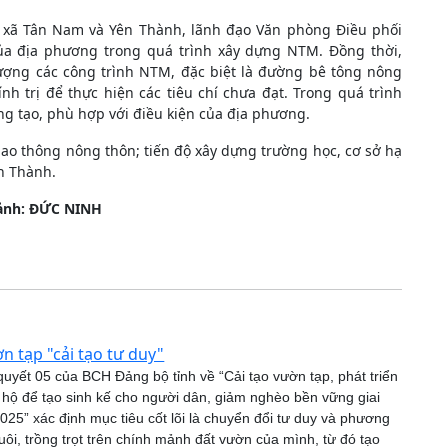
ạo xã Tân Nam và Yên Thành, lãnh đạo Văn phòng Điều phối
của địa phương trong quá trình xây dựng NTM. Đồng thời,
ượng các công trình NTM, đặc biệt là đường bê tông nông
h trị để thực hiện các tiêu chí chưa đạt. Trong quá trình
áng tạo, phù hợp với điều kiện của địa phương.
iao thông nông thôn; tiến độ xây dựng trường học, cơ sở hạ
n Thành.
 ảnh: ĐỨC NINH
ờn tạp "cải tạo tư duy"
uyết 05 của BCH Đảng bộ tỉnh về “Cải tạo vườn tạp, phát triển
 hộ để tạo sinh kế cho người dân, giảm nghèo bền vững giai
25” xác định mục tiêu cốt lõi là chuyển đổi tư duy và phương
ôi, trồng trọt trên chính mảnh đất vườn của mình, từ đó tạo