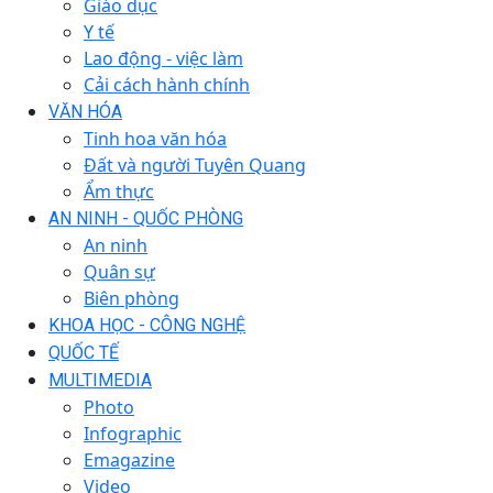
Giáo dục
Y tế
Lao động - việc làm
Cải cách hành chính
VĂN HÓA
Tinh hoa văn hóa
Đất và người Tuyên Quang
Ẩm thực
AN NINH - QUỐC PHÒNG
An ninh
Quân sự
Biên phòng
KHOA HỌC - CÔNG NGHỆ
QUỐC TẾ
MULTIMEDIA
Photo
Infographic
Emagazine
Video