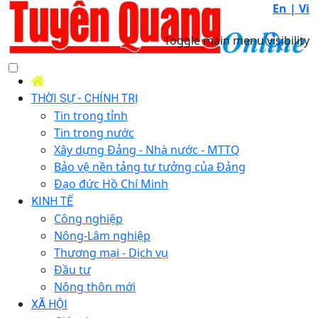
En |
Vi
Toggle main menu visibility
THỜI SỰ - CHÍNH TRỊ
Tin trong tỉnh
Tin trong nước
Xây dựng Đảng - Nhà nước - MTTQ
Bảo vệ nền tảng tư tưởng của Đảng
Đạo đức Hồ Chí Minh
KINH TẾ
Công nghiệp
Nông-Lâm nghiệp
Thương mại - Dịch vụ
Đầu tư
Nông thôn mới
XÃ HỘI