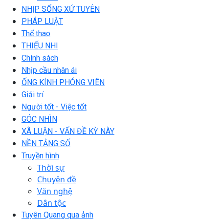
NHỊP SỐNG XỨ TUYÊN
PHÁP LUẬT
Thể thao
THIẾU NHI
Chính sách
Nhịp cầu nhân ái
ỐNG KÍNH PHÓNG VIÊN
Giải trí
Người tốt - Việc tốt
GÓC NHÌN
XÃ LUẬN - VẤN ĐỀ KỲ NÀY
NỀN TẢNG SỐ
Truyền hình
Thời sự
Chuyên đề
Văn nghệ
Dân tộc
Tuyên Quang qua ảnh