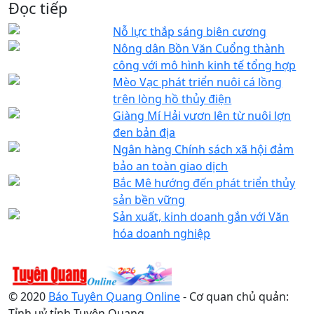
Đọc tiếp
Nỗ lực thắp sáng biên cương
Nông dân Bồn Văn Cuổng thành
công với mô hình kinh tế tổng hợp
Mèo Vạc phát triển nuôi cá lồng
trên lòng hồ thủy điện
Giàng Mí Hải vươn lên từ nuôi lợn
đen bản địa
Ngân hàng Chính sách xã hội đảm
bảo an toàn giao dịch
Bắc Mê hướng đến phát triển thủy
sản bền vững
Sản xuất, kinh doanh gắn với Văn
hóa doanh nghiệp
© 2020
Báo Tuyên Quang Online
- Cơ quan chủ quản:
Tỉnh uỷ tỉnh Tuyên Quang