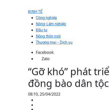
KINH TẾ
Công nghiệp
Nông-Lâm nghiệp
Đầu tư
Nông thôn mới
Thương mại - Dịch vụ
Facebook
Zalo
“Gỡ khó” phát tr
đồng bào dân tộc 
08:10, 25/04/2022