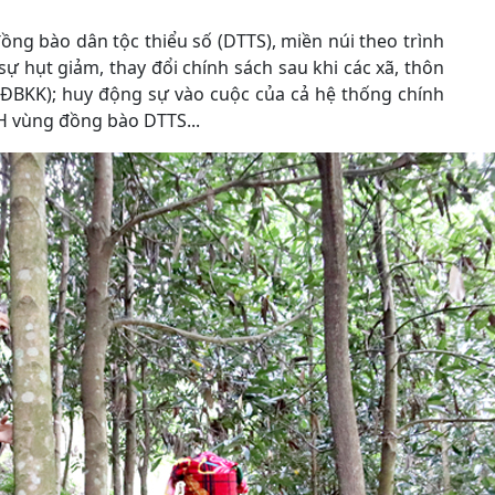
ồng bào dân tộc thiểu số (DTTS), miền núi theo trình
 sự hụt giảm, thay đổi chính sách sau khi các xã, thôn
(ĐBKK); huy động sự vào cuộc của cả hệ thống chính
XH vùng đồng bào DTTS...