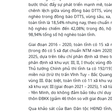
bước thúc đẩy sự phát triển mạnh mẽ, toà
chênh lệch giữa vùng đồng bào DTTS, vùng
nghèo trong đồng bào DTTS, vùng sâu, xa,
toàn tỉnh là 18,54% nhưng nay, theo chuẩn n
hộ nghèo chiếm đến 42,08%; trong đó, hộ
98,94% tổng số hộ nghèo toàn tỉnh.
Giai đoạn 2016 – 2020, toàn tỉnh có 15 xã 
(trong đó có 5 xã đạt chuẩn NTM năm 2020); 
2025, dựa trên tiêu chí phân định xã theo t
phân định xã khu vực III, II, I thuộc vùng 
Thủ tướng Chính phủ thì tỉnh ta có 192/19
miền núi (trừ thị trấn Vĩnh Tuy – Bắc Quang)
vùng III. Đặc biệt, toàn tỉnh có 11 xã khu v
xã khu vực III (giai đoạn 2021 – 2025), 1 xã 
- Yên Minh, do không đảm bảo tiêu chí duy t
thôn ĐBKK (giảm 46 thôn so với giai đoạn 20
Qua khảo sát của Ban Dân tộc HĐND tỉnh,