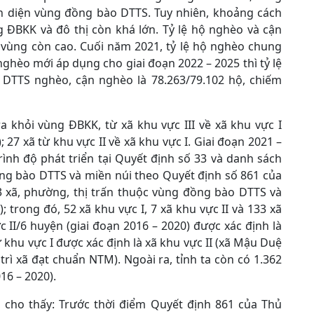
n diện vùng đồng bào DTTS. Tuy nhiên, khoảng cách
 ĐBKK và đô thị còn khá lớn. Tỷ lệ hộ nghèo và cận
 vùng còn cao. Cuối năm 2021, tỷ lệ hộ nghèo chung
ghèo mới áp dụng cho giai đoạn 2022 – 2025 thì tỷ lệ
 DTTS nghèo, cận nghèo là 78.263/79.102 hộ, chiếm
ra khỏi vùng ĐBKK, từ xã khu vực III về xã khu vực I
27 xã từ khu vực II về xã khu vực I. Giai đoạn 2021 –
rình độ phát triển tại Quyết định số 33 và danh sách
đồng bào DTTS và miền núi theo Quyết định số 861 của
3 xã, phường, thị trấn thuộc vùng đồng bào DTTS và
; trong đó, 52 xã khu vực I, 7 xã khu vực II và 133 xã
ực II/6 huyện (giai đoạn 2016 – 2020) được xác định là
từ khu vực I được xác định là xã khu vực II (xã Mậu Duệ
rì xã đạt chuẩn NTM). Ngoài ra, tỉnh ta còn có 1.362
16 – 2020).
 cho thấy: Trước thời điểm Quyết định 861 của Thủ