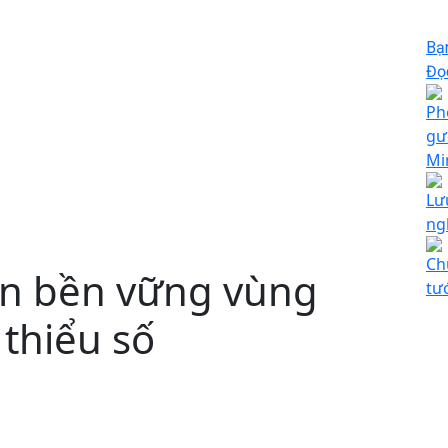
Bạ
Đọc
Ph
gư
Mi
Lư
ng
Ch
iển bền vững vùng
tư
thiểu số