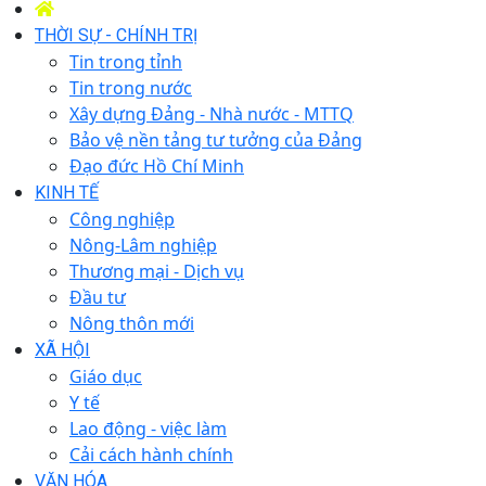
THỜI SỰ - CHÍNH TRỊ
Tin trong tỉnh
Tin trong nước
Xây dựng Đảng - Nhà nước - MTTQ
Bảo vệ nền tảng tư tưởng của Đảng
Đạo đức Hồ Chí Minh
KINH TẾ
Công nghiệp
Nông-Lâm nghiệp
Thương mại - Dịch vụ
Đầu tư
Nông thôn mới
XÃ HỘI
Giáo dục
Y tế
Lao động - việc làm
Cải cách hành chính
VĂN HÓA