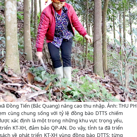
 xã Đồng Tiến (Bắc Quang) nâng cao thu nhập. Ảnh: THU 
h em cùng chung sống với tỷ lệ đồng bào DTTS chiếm
ược xác định là một trong những khu vực trọng yếu,
 triển KT-XH, đảm bảo QP-AN. Do vậy, tỉnh ta đã triển
h sách về phát triển KT-XH vùng đồng bào DTTS; từng