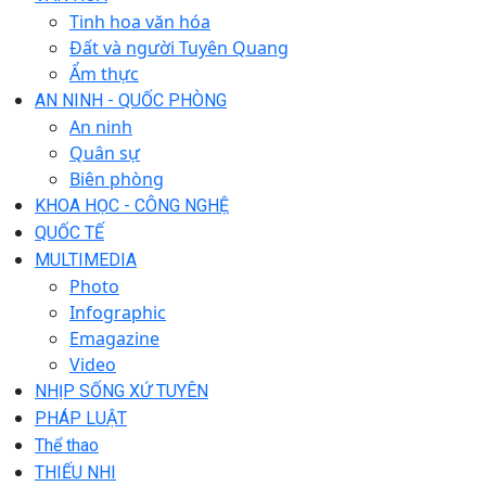
Tinh hoa văn hóa
Đất và người Tuyên Quang
Ẩm thực
AN NINH - QUỐC PHÒNG
An ninh
Quân sự
Biên phòng
KHOA HỌC - CÔNG NGHỆ
QUỐC TẾ
MULTIMEDIA
Photo
Infographic
Emagazine
Video
NHỊP SỐNG XỨ TUYÊN
PHÁP LUẬT
Thể thao
THIẾU NHI