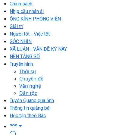
Chính sách
Nhịp cầu nhân ái
ỐNG KÍNH PHÓNG VIÊN
Giải trí
Người tốt - Việc tốt
GÓC NHÌN
XÃ LUẬN - VẤN ĐỀ KỲ NÀY
NỀN TẢNG SỐ
Truyền hình
Thời sự
Chuyên đề
Văn nghệ
Dân tộc
Tuyên Quang qua ảnh
Thông tin quảng bá
Học tập theo Bác