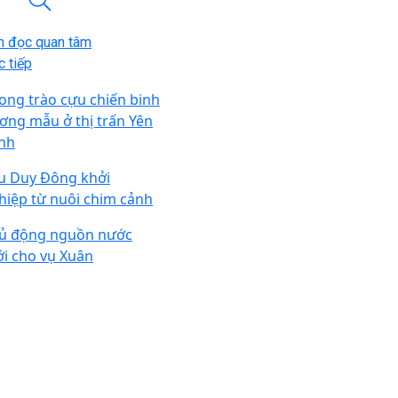
n đọc quan tâm
 tiếp
ong trào cựu chiến binh
ơng mẫu ở thị trấn Yên
nh
u Duy Đông khởi
hiệp từ nuôi chim cảnh
ủ động nguồn nước
ới cho vụ Xuân