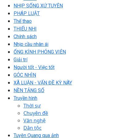
NHỊP SỐNG XỨ TUYÊN
PHÁP LUẬT
Thể thao
THIẾU NHI
Chính sách
Nhịp cầu nhân ái
ỐNG KÍNH PHÓNG VIÊN
Giải trí
Người tốt - Việc tốt
GÓC NHÌN
XÃ LUẬN - VẤN ĐỀ KỲ NÀY
NỀN TẢNG SỐ
Truyền hình
Thời sự
Chuyên đề
Văn nghệ
Dân tộc
Tuyên Quang qua ảnh