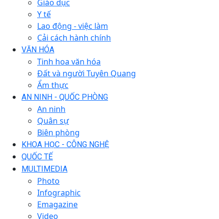
Giáo dục
Y tế
Lao động - việc làm
Cải cách hành chính
VĂN HÓA
Tinh hoa văn hóa
Đất và người Tuyên Quang
Ẩm thực
AN NINH - QUỐC PHÒNG
An ninh
Quân sự
Biên phòng
KHOA HỌC - CÔNG NGHỆ
QUỐC TẾ
MULTIMEDIA
Photo
Infographic
Emagazine
Video