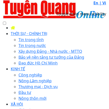
En |
Vi
Toggle main menu visibility
THỜI SỰ - CHÍNH TRỊ
Tin trong tỉnh
Tin trong nước
Xây dựng Đảng - Nhà nước - MTTQ
Bảo vệ nền tảng tư tưởng của Đảng
Đạo đức Hồ Chí Minh
KINH TẾ
Công nghiệp
Nông-Lâm nghiệp
Thương mại - Dịch vụ
Đầu tư
Nông thôn mới
XÃ HỘI