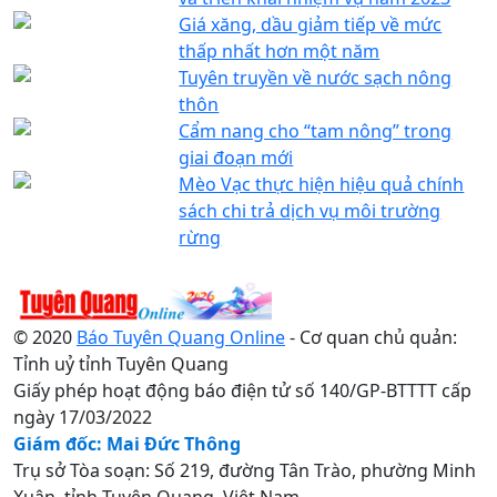
Giá xăng, dầu giảm tiếp về mức
thấp nhất hơn một năm
Tuyên truyền về nước sạch nông
thôn
Cẩm nang cho “tam nông” trong
giai đoạn mới
Mèo Vạc thực hiện hiệu quả chính
sách chi trả dịch vụ môi trường
rừng
© 2020
Báo Tuyên Quang Online
- Cơ quan chủ quản:
Tỉnh uỷ tỉnh Tuyên Quang
Giấy phép hoạt động báo điện tử số 140/GP-BTTTT cấp
ngày 17/03/2022
Giám đốc: Mai Đức Thông
Trụ sở Tòa soạn: Số 219, đường Tân Trào, phường Minh
Xuân, tỉnh Tuyên Quang, Việt Nam.