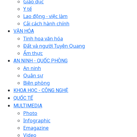
Giáo dục
Y tế
Lao động - việc làm
Cải cách hành chính
VĂN HÓA
Tinh hoa văn hóa
Đất và người Tuyên Quang
Ẩm thực
AN NINH - QUỐC PHÒNG
An ninh
Quân sự
Biên phòng
KHOA HỌC - CÔNG NGHỆ
QUỐC TẾ
MULTIMEDIA
Photo
Infographic
Emagazine
Video