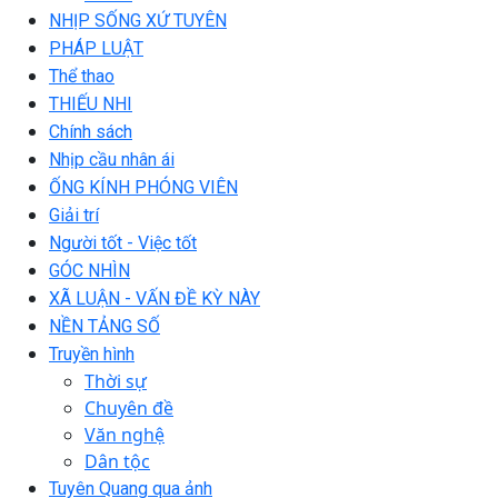
NHỊP SỐNG XỨ TUYÊN
PHÁP LUẬT
Thể thao
THIẾU NHI
Chính sách
Nhịp cầu nhân ái
ỐNG KÍNH PHÓNG VIÊN
Giải trí
Người tốt - Việc tốt
GÓC NHÌN
XÃ LUẬN - VẤN ĐỀ KỲ NÀY
NỀN TẢNG SỐ
Truyền hình
Thời sự
Chuyên đề
Văn nghệ
Dân tộc
Tuyên Quang qua ảnh