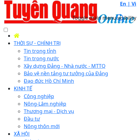
En |
Vi
Toggle main menu visibility
THỜI SỰ - CHÍNH TRỊ
Tin trong tỉnh
Tin trong nước
Xây dựng Đảng - Nhà nước - MTTQ
Bảo vệ nền tảng tư tưởng của Đảng
Đạo đức Hồ Chí Minh
KINH TẾ
Công nghiệp
Nông-Lâm nghiệp
Thương mại - Dịch vụ
Đầu tư
Nông thôn mới
XÃ HỘI