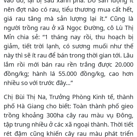
vào đó, lại bị sâu xanh phá. Do sản lượng ít
nên đợt nào có rau, tiểu thương mua cất hết,
giá rau tăng mà sản lượng lại ít.” Cũng là
người trồng rau ở xã Ngọc Đường, cô Lù Thị
Mỉn chia sẻ: “1 tháng nay rồi, thu hoạch bị
giảm, tiết trời lạnh, có sương muối như thế
này thì sẽ ít rau để bán trong thời gian tới. Lâu
lắm rồi mới bán rau rền trắng được 20.000
đồng/kg; hành lá 55.000 đồng/kg, cao hơn
nhiều so với trước đây…”
Chị Bùi Thị Na, Trưởng Phòng Kinh tế, thành
phố Hà Giang cho biết: Toàn thành phố gieo
trồng khoảng 300ha cây rau màu vụ Đông,
tập trung nhiều ở các xã ngoại thành. Thời tiết
rét đậm cũng khiến cây rau màu phát triển