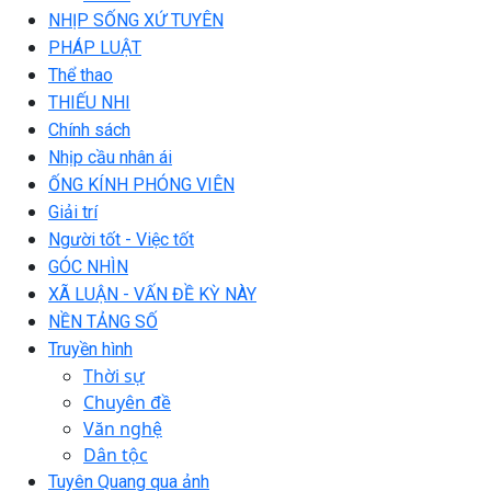
NHỊP SỐNG XỨ TUYÊN
PHÁP LUẬT
Thể thao
THIẾU NHI
Chính sách
Nhịp cầu nhân ái
ỐNG KÍNH PHÓNG VIÊN
Giải trí
Người tốt - Việc tốt
GÓC NHÌN
XÃ LUẬN - VẤN ĐỀ KỲ NÀY
NỀN TẢNG SỐ
Truyền hình
Thời sự
Chuyên đề
Văn nghệ
Dân tộc
Tuyên Quang qua ảnh