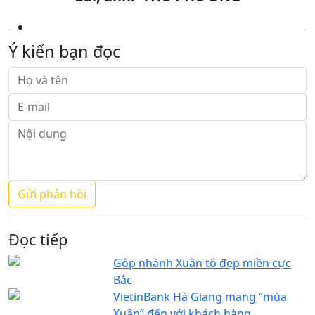
Ý kiến bạn đọc
Đọc tiếp
Góp nhành Xuân tô đẹp miền cực
Bắc
VietinBank Hà Giang mang “mùa
Xuân” đến với khách hàng