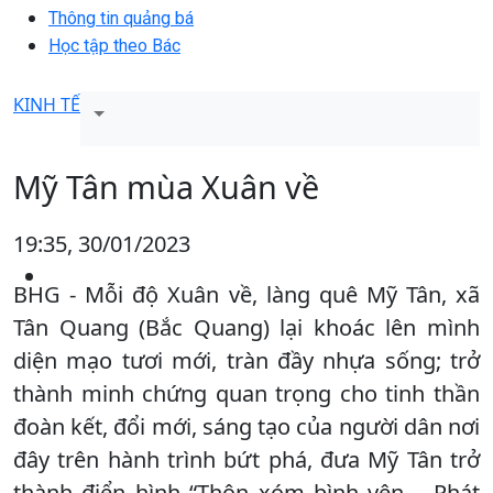
Thông tin quảng bá
Học tập theo Bác
KINH TẾ
Mỹ Tân mùa Xuân về
19:35, 30/01/2023
BHG - Mỗi độ Xuân về, làng quê Mỹ Tân, xã
Tân Quang (Bắc Quang) lại khoác lên mình
diện mạo tươi mới, tràn đầy nhựa sống; trở
thành minh chứng quan trọng cho tinh thần
đoàn kết, đổi mới, sáng tạo của người dân nơi
đây trên hành trình bứt phá, đưa Mỹ Tân trở
thành điển hình “Thôn xóm bình yên – Phát