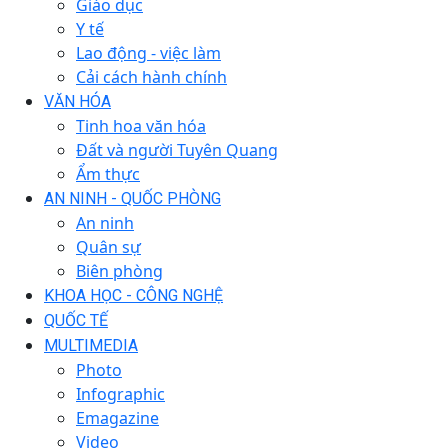
Giáo dục
Y tế
Lao động - việc làm
Cải cách hành chính
VĂN HÓA
Tinh hoa văn hóa
Đất và người Tuyên Quang
Ẩm thực
AN NINH - QUỐC PHÒNG
An ninh
Quân sự
Biên phòng
KHOA HỌC - CÔNG NGHỆ
QUỐC TẾ
MULTIMEDIA
Photo
Infographic
Emagazine
Video