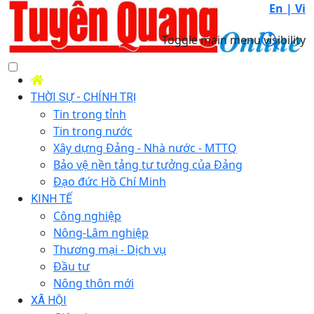
En |
Vi
Toggle main menu visibility
THỜI SỰ - CHÍNH TRỊ
Tin trong tỉnh
Tin trong nước
Xây dựng Đảng - Nhà nước - MTTQ
Bảo vệ nền tảng tư tưởng của Đảng
Đạo đức Hồ Chí Minh
KINH TẾ
Công nghiệp
Nông-Lâm nghiệp
Thương mại - Dịch vụ
Đầu tư
Nông thôn mới
XÃ HỘI