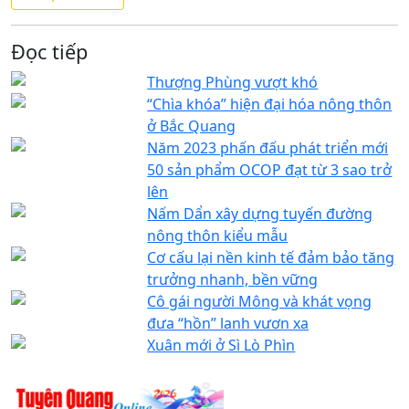
Đọc tiếp
Thượng Phùng vượt khó
“Chìa khóa” hiện đại hóa nông thôn
ở Bắc Quang
Năm 2023 phấn đấu phát triển mới
50 sản phẩm OCOP đạt từ 3 sao trở
lên
Nấm Dẩn xây dựng tuyến đường
nông thôn kiểu mẫu
Cơ cấu lại nền kinh tế đảm bảo tăng
trưởng nhanh, bền vững
Cô gái người Mông và khát vọng
đưa “hồn” lanh vươn xa
Xuân mới ở Sì Lò Phìn