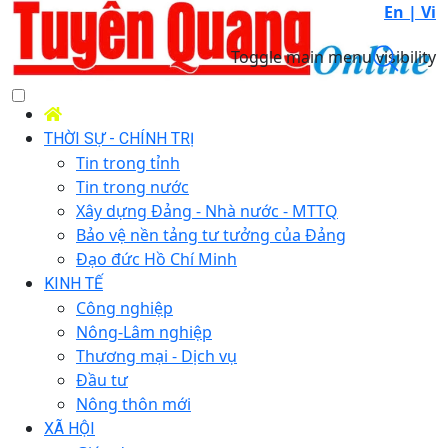
En |
Vi
Toggle main menu visibility
THỜI SỰ - CHÍNH TRỊ
Tin trong tỉnh
Tin trong nước
Xây dựng Đảng - Nhà nước - MTTQ
Bảo vệ nền tảng tư tưởng của Đảng
Đạo đức Hồ Chí Minh
KINH TẾ
Công nghiệp
Nông-Lâm nghiệp
Thương mại - Dịch vụ
Đầu tư
Nông thôn mới
XÃ HỘI