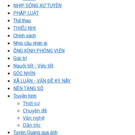
NHỊP SỐNG XỨ TUYÊN
PHÁP LUẬT
Thể thao
THIẾU NHI
Chính sách
Nhịp cầu nhân ái
ỐNG KÍNH PHÓNG VIÊN
Giải trí
Người tốt - Việc tốt
GÓC NHÌN
XÃ LUẬN - VẤN ĐỀ KỲ NÀY
NỀN TẢNG SỐ
Truyền hình
Thời sự
Chuyên đề
Văn nghệ
Dân tộc
Tuyên Quang qua ảnh