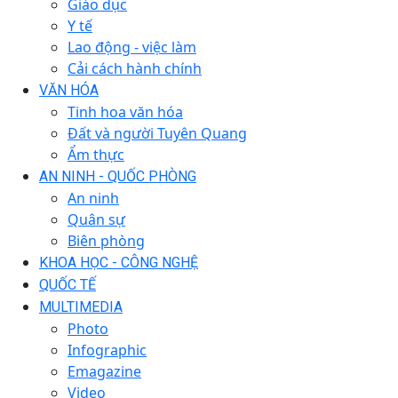
Giáo dục
Y tế
Lao động - việc làm
Cải cách hành chính
VĂN HÓA
Tinh hoa văn hóa
Đất và người Tuyên Quang
Ẩm thực
AN NINH - QUỐC PHÒNG
An ninh
Quân sự
Biên phòng
KHOA HỌC - CÔNG NGHỆ
QUỐC TẾ
MULTIMEDIA
Photo
Infographic
Emagazine
Video