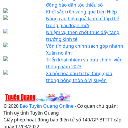
đồng bào dân tộc thiểu số
Khởi sắc trên vùng quê Liên Hiệp
Nâng cao hiệu quả kinh tế tập thể
trong giai đoạn mới
Nhiệm vụ then chốt thúc đẩy tăng
trưởng kinh tế
Vốn tín dụng chính sách góp nhành
Xuân no ấm
Triển khai nhiệm vụ bưu chính, viễn
thông năm 2023
Xã hội hóa đầu tư hạ tầng giao
thông nông thôn ở Vị Xuyên
© 2020
Báo Tuyên Quang Online
- Cơ quan chủ quản:
Tỉnh uỷ tỉnh Tuyên Quang
Giấy phép hoạt động báo điện tử số 140/GP-BTTTT cấp
ngày 17/03/2022