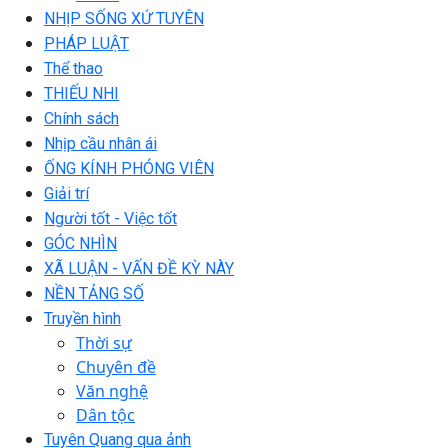
NHỊP SỐNG XỨ TUYÊN
PHÁP LUẬT
Thể thao
THIẾU NHI
Chính sách
Nhịp cầu nhân ái
ỐNG KÍNH PHÓNG VIÊN
Giải trí
Người tốt - Việc tốt
GÓC NHÌN
XÃ LUẬN - VẤN ĐỀ KỲ NÀY
NỀN TẢNG SỐ
Truyền hình
Thời sự
Chuyên đề
Văn nghệ
Dân tộc
Tuyên Quang qua ảnh