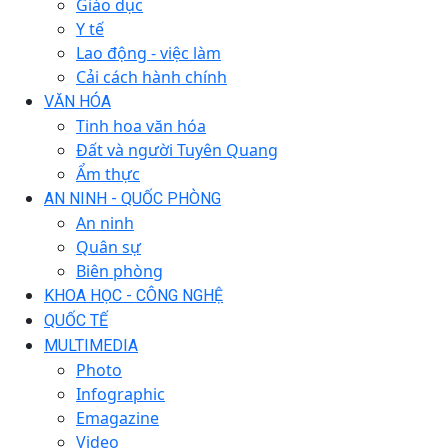
Giáo dục
Y tế
Lao động - việc làm
Cải cách hành chính
VĂN HÓA
Tinh hoa văn hóa
Đất và người Tuyên Quang
Ẩm thực
AN NINH - QUỐC PHÒNG
An ninh
Quân sự
Biên phòng
KHOA HỌC - CÔNG NGHỆ
QUỐC TẾ
MULTIMEDIA
Photo
Infographic
Emagazine
Video