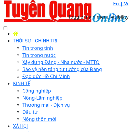
En |
Vi
Toggle main menu visibility
THỜI SỰ - CHÍNH TRỊ
Tin trong tỉnh
Tin trong nước
Xây dựng Đảng - Nhà nước - MTTQ
Bảo vệ nền tảng tư tưởng của Đảng
Đạo đức Hồ Chí Minh
KINH TẾ
Công nghiệp
Nông-Lâm nghiệp
Thương mại - Dịch vụ
Đầu tư
Nông thôn mới
XÃ HỘI