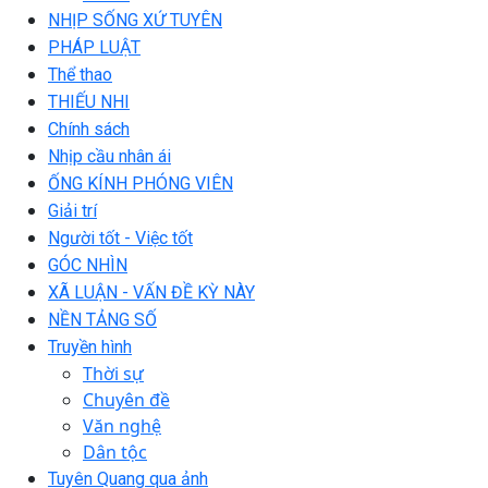
NHỊP SỐNG XỨ TUYÊN
PHÁP LUẬT
Thể thao
THIẾU NHI
Chính sách
Nhịp cầu nhân ái
ỐNG KÍNH PHÓNG VIÊN
Giải trí
Người tốt - Việc tốt
GÓC NHÌN
XÃ LUẬN - VẤN ĐỀ KỲ NÀY
NỀN TẢNG SỐ
Truyền hình
Thời sự
Chuyên đề
Văn nghệ
Dân tộc
Tuyên Quang qua ảnh