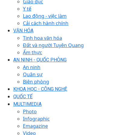
Giáo dục
Y tế
Lao động - việc làm
Cải cách hành chính
VĂN HÓA
Tinh hoa văn hóa
Đất và người Tuyên Quang
Ẩm thực
AN NINH - QUỐC PHÒNG
An ninh
Quân sự
Biên phòng
KHOA HỌC - CÔNG NGHỆ
QUỐC TẾ
MULTIMEDIA
Photo
Infographic
Emagazine
Video