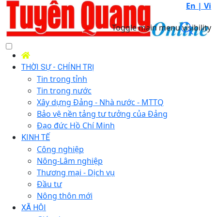
En |
Vi
Toggle main menu visibility
THỜI SỰ - CHÍNH TRỊ
Tin trong tỉnh
Tin trong nước
Xây dựng Đảng - Nhà nước - MTTQ
Bảo vệ nền tảng tư tưởng của Đảng
Đạo đức Hồ Chí Minh
KINH TẾ
Công nghiệp
Nông-Lâm nghiệp
Thương mại - Dịch vụ
Đầu tư
Nông thôn mới
XÃ HỘI