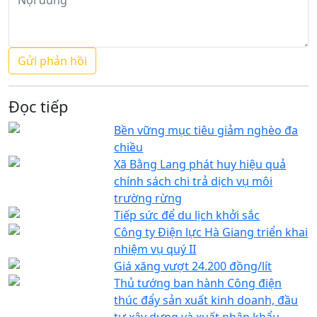
Đọc tiếp
Bền vững mục tiêu giảm nghèo đa
chiều
Xã Bằng Lang phát huy hiệu quả
chính sách chi trả dịch vụ môi
trường rừng
Tiếp sức để du lịch khởi sắc
Công ty Điện lực Hà Giang triển khai
nhiệm vụ quý II
Giá xăng vượt 24.200 đồng/lít
Thủ tướng ban hành Công điện
thúc đẩy sản xuất kinh doanh, đầu
tư xây dựng và xuất nhập khẩu