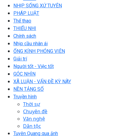
NHỊP SỐNG XỨ TUYÊN
PHÁP LUẬT
Thể thao
THIẾU NHI
Chính sách
Nhịp cầu nhân ái
ỐNG KÍNH PHÓNG VIÊN
Giải trí
Người tốt - Việc tốt
GÓC NHÌN
XÃ LUẬN - VẤN ĐỀ KỲ NÀY
NỀN TẢNG SỐ
Truyền hình
Thời sự
Chuyên đề
Văn nghệ
Dân tộc
Tuyên Quang qua ảnh