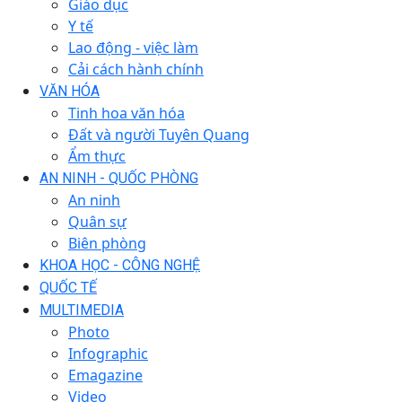
Giáo dục
Y tế
Lao động - việc làm
Cải cách hành chính
VĂN HÓA
Tinh hoa văn hóa
Đất và người Tuyên Quang
Ẩm thực
AN NINH - QUỐC PHÒNG
An ninh
Quân sự
Biên phòng
KHOA HỌC - CÔNG NGHỆ
QUỐC TẾ
MULTIMEDIA
Photo
Infographic
Emagazine
Video