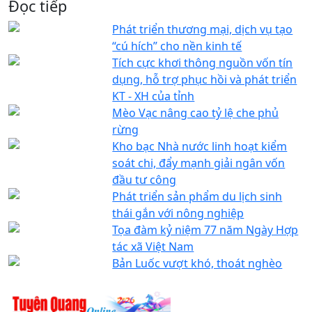
Đọc tiếp
Phát triển thương mại, dịch vụ tạo
“cú hích” cho nền kinh tế
Tích cực khơi thông nguồn vốn tín
dụng, hỗ trợ phục hồi và phát triển
KT - XH của tỉnh
Mèo Vạc nâng cao tỷ lệ che phủ
rừng
Kho bạc Nhà nước linh hoạt kiểm
soát chi, đẩy mạnh giải ngân vốn
đầu tư công
Phát triển sản phẩm du lịch sinh
thái gắn với nông nghiệp
Tọa đàm kỷ niệm 77 năm Ngày Hợp
tác xã Việt Nam
Bản Luốc vượt khó, thoát nghèo