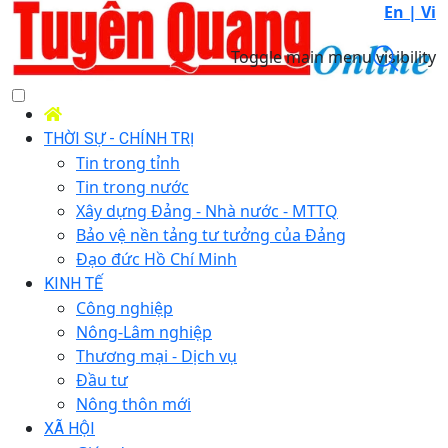
En |
Vi
Toggle main menu visibility
THỜI SỰ - CHÍNH TRỊ
Tin trong tỉnh
Tin trong nước
Xây dựng Đảng - Nhà nước - MTTQ
Bảo vệ nền tảng tư tưởng của Đảng
Đạo đức Hồ Chí Minh
KINH TẾ
Công nghiệp
Nông-Lâm nghiệp
Thương mại - Dịch vụ
Đầu tư
Nông thôn mới
XÃ HỘI