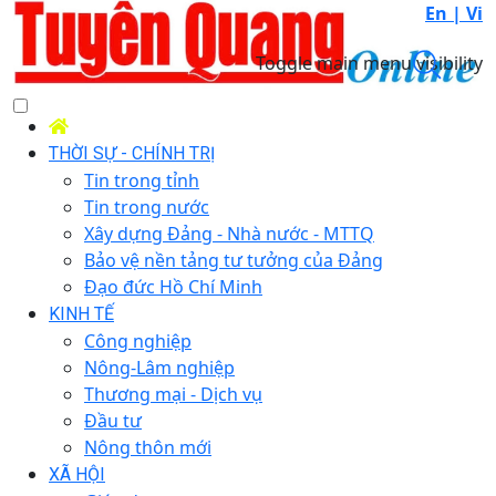
En |
Vi
Toggle main menu visibility
THỜI SỰ - CHÍNH TRỊ
Tin trong tỉnh
Tin trong nước
Xây dựng Đảng - Nhà nước - MTTQ
Bảo vệ nền tảng tư tưởng của Đảng
Đạo đức Hồ Chí Minh
KINH TẾ
Công nghiệp
Nông-Lâm nghiệp
Thương mại - Dịch vụ
Đầu tư
Nông thôn mới
XÃ HỘI