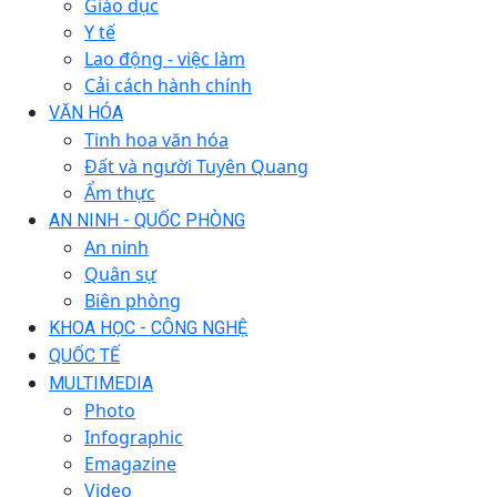
Giáo dục
Y tế
Lao động - việc làm
Cải cách hành chính
VĂN HÓA
Tinh hoa văn hóa
Đất và người Tuyên Quang
Ẩm thực
AN NINH - QUỐC PHÒNG
An ninh
Quân sự
Biên phòng
KHOA HỌC - CÔNG NGHỆ
QUỐC TẾ
MULTIMEDIA
Photo
Infographic
Emagazine
Video