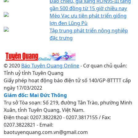
Đảo chiều, giá xăng RON95-III tăng
gần 500 đồng từ 15 giờ chiều nay
Mèo Vạc ưu tiên phát triển giống
lợn đen Lũng Pù
Tập trung phát triển nông nghiệp
đặc trưng
© 2020
Báo Tuyên Quang Online
- Cơ quan chủ quản:
Tỉnh uỷ tỉnh Tuyên Quang
Giấy phép hoạt động báo điện tử số 140/GP-BTTTT cấp
ngày 17/03/2022
Giám đốc: Mai Đức Thông
Trụ sở Tòa soạn: Số 219, đường Tân Trào, phường Minh
Xuân, tỉnh Tuyên Quang, Việt Nam.
Điện thoại: 0207.3822820 - 0207.3817155 / Fax:
0207.3822821 - Email:
baotuyenquang.com.vn@gmail.com