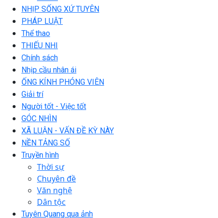
NHỊP SỐNG XỨ TUYÊN
PHÁP LUẬT
Thể thao
THIẾU NHI
Chính sách
Nhịp cầu nhân ái
ỐNG KÍNH PHÓNG VIÊN
Giải trí
Người tốt - Việc tốt
GÓC NHÌN
XÃ LUẬN - VẤN ĐỀ KỲ NÀY
NỀN TẢNG SỐ
Truyền hình
Thời sự
Chuyên đề
Văn nghệ
Dân tộc
Tuyên Quang qua ảnh