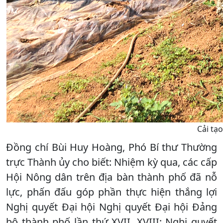
Cải tạ
Đồng chí Bùi Huy Hoàng, Phó Bí thư Thường
trực Thành ủy cho biết: Nhiệm kỳ qua, các cấp
Hội Nông dân trên địa bàn thành phố đã nỗ
lực, phấn đấu góp phần thực hiện thắng lợi
Nghị quyết Đại hội Nghị quyết Đại hội Đảng
bộ thành phố lần thứ XVII, XVIII; Nghị quyết