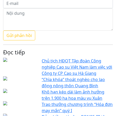
Đọc tiếp
Chủ tịch HĐQT Tập đoàn Công
nghiệp Cao su Việt Nam làm việc với
Công ty CP Cao su Hà Giang
“Chìa khóa” thoát nghèo cho lao
động nông thôn Quang Bình
Khô hạn kéo dài làm ảnh hưởng
trên 1.900 ha hoa màu vụ Xuân
Trao thưởng chương trình “Hóa đơn
may mắn” quý I