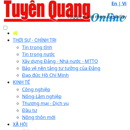
En |
Vi
Toggle main menu visibility
THỜI SỰ - CHÍNH TRỊ
Tin trong tỉnh
Tin trong nước
Xây dựng Đảng - Nhà nước - MTTQ
Bảo vệ nền tảng tư tưởng của Đảng
Đạo đức Hồ Chí Minh
KINH TẾ
Công nghiệp
Nông-Lâm nghiệp
Thương mại - Dịch vụ
Đầu tư
Nông thôn mới
XÃ HỘI