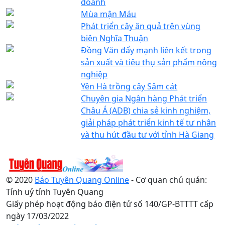
doanh
Mùa mận Máu
Phát triển cây ăn quả trên vùng
biên Nghĩa Thuận
Đồng Văn đẩy mạnh liên kết trong
sản xuất và tiêu thụ sản phẩm nông
nghiệp
Yên Hà trồng cây Sâm cát
Chuyên gia Ngân hàng Phát triển
Châu Á (ADB) chia sẻ kinh nghiệm,
giải pháp phát triển kinh tế tư nhân
và thu hút đầu tư với tỉnh Hà Giang
© 2020
Báo Tuyên Quang Online
- Cơ quan chủ quản:
Tỉnh uỷ tỉnh Tuyên Quang
Giấy phép hoạt động báo điện tử số 140/GP-BTTTT cấp
ngày 17/03/2022