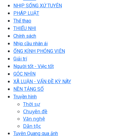
NHỊP SỐNG XỨ TUYÊN
PHÁP LUẬT
Thể thao
THIẾU NHI
Chính sách
Nhịp cầu nhân ái
ỐNG KÍNH PHÓNG VIÊN
Giải trí
Người tốt - Việc tốt
GÓC NHÌN
XÃ LUẬN - VẤN ĐỀ KỲ NÀY
NỀN TẢNG SỐ
Truyền hình
Thời sự
Chuyên đề
Văn nghệ
Dân tộc
Tuyên Quang qua ảnh