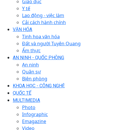
Giáo dục
Y tế
Lao động - việc làm
Cải cách hành chính
VĂN HÓA
Tinh hoa văn hóa
Đất và người Tuyên Quang
Ẩm thực
AN NINH - QUỐC PHÒNG
An ninh
Quân sự
Biên phòng
KHOA HỌC - CÔNG NGHỆ
QUỐC TẾ
MULTIMEDIA
Photo
Infographic
Emagazine
Video