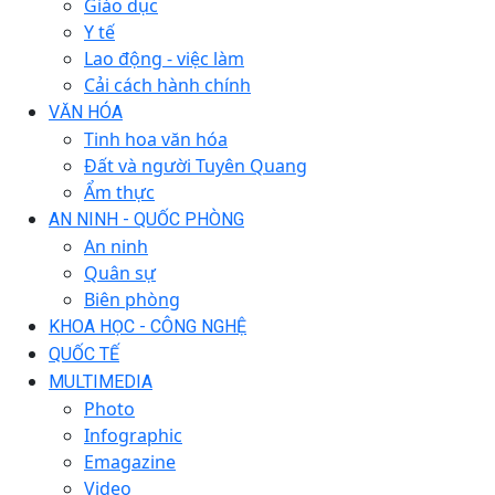
Giáo dục
Y tế
Lao động - việc làm
Cải cách hành chính
VĂN HÓA
Tinh hoa văn hóa
Đất và người Tuyên Quang
Ẩm thực
AN NINH - QUỐC PHÒNG
An ninh
Quân sự
Biên phòng
KHOA HỌC - CÔNG NGHỆ
QUỐC TẾ
MULTIMEDIA
Photo
Infographic
Emagazine
Video