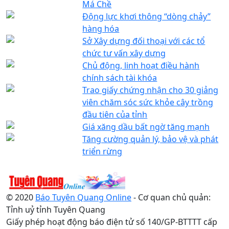
Má Chề
Động lực khơi thông “dòng chảy”
hàng hóa
Sở Xây dựng đối thoại với các tổ
chức tư vấn xây dựng
Chủ động, linh hoạt điều hành
chính sách tài khóa
Trao giấy chứng nhận cho 30 giảng
viên chăm sóc sức khỏe cây trồng
đầu tiên của tỉnh
Giá xăng dầu bất ngờ tăng mạnh
Tăng cường quản lý, bảo vệ và phát
triển rừng
© 2020
Báo Tuyên Quang Online
- Cơ quan chủ quản:
Tỉnh uỷ tỉnh Tuyên Quang
Giấy phép hoạt động báo điện tử số 140/GP-BTTTT cấp