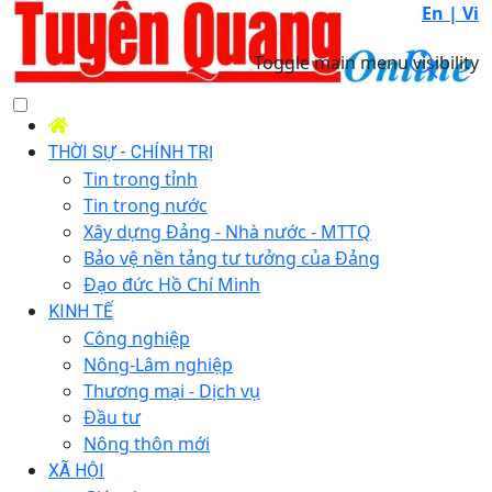
En |
Vi
Toggle main menu visibility
THỜI SỰ - CHÍNH TRỊ
Tin trong tỉnh
Tin trong nước
Xây dựng Đảng - Nhà nước - MTTQ
Bảo vệ nền tảng tư tưởng của Đảng
Đạo đức Hồ Chí Minh
KINH TẾ
Công nghiệp
Nông-Lâm nghiệp
Thương mại - Dịch vụ
Đầu tư
Nông thôn mới
XÃ HỘI