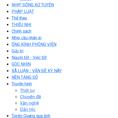
NHỊP SỐNG XỨ TUYÊN
PHÁP LUẬT
Thể thao
THIẾU NHI
Chính sách
Nhịp cầu nhân ái
ỐNG KÍNH PHÓNG VIÊN
Giải trí
Người tốt - Việc tốt
GÓC NHÌN
XÃ LUẬN - VẤN ĐỀ KỲ NÀY
NỀN TẢNG SỐ
Truyền hình
Thời sự
Chuyên đề
Văn nghệ
Dân tộc
Tuyên Quang qua ảnh