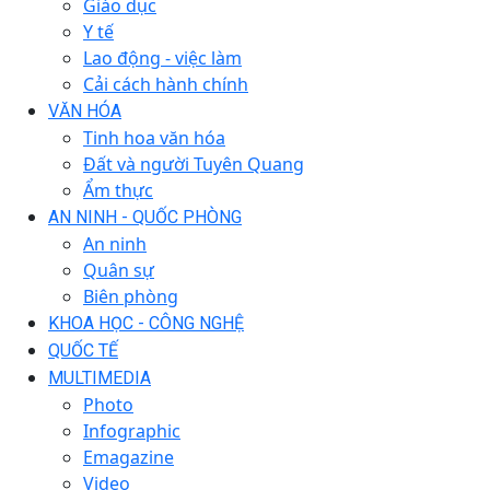
Giáo dục
Y tế
Lao động - việc làm
Cải cách hành chính
VĂN HÓA
Tinh hoa văn hóa
Đất và người Tuyên Quang
Ẩm thực
AN NINH - QUỐC PHÒNG
An ninh
Quân sự
Biên phòng
KHOA HỌC - CÔNG NGHỆ
QUỐC TẾ
MULTIMEDIA
Photo
Infographic
Emagazine
Video