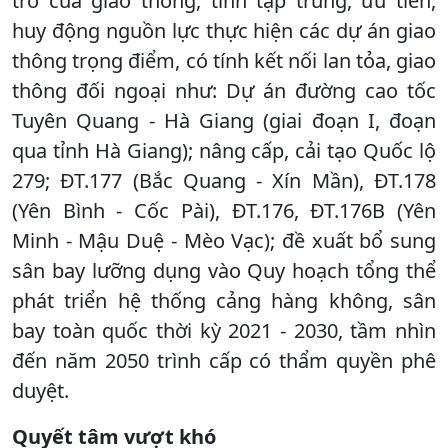
trò của giao thông, tỉnh tập trung, ưu tiên,
huy động nguồn lực thực hiện các dự án giao
thông trọng điểm, có tính kết nối lan tỏa, giao
thông đối ngoại như: Dự án đường cao tốc
Tuyên Quang - Hà Giang (giai đoạn I, đoạn
qua tỉnh Hà Giang); nâng cấp, cải tạo Quốc lộ
279; ĐT.177 (Bắc Quang - Xín Mần), ĐT.178
(Yên Bình - Cốc Pài), ĐT.176, ĐT.176B (Yên
Minh - Mậu Duệ - Mèo Vạc); đề xuất bổ sung
sân bay lưỡng dụng vào Quy hoạch tổng thể
phát triển hệ thống cảng hàng không, sân
bay toàn quốc thời kỳ 2021 - 2030, tầm nhìn
đến năm 2050 trình cấp có thẩm quyền phê
duyệt.
Quyết tâm vượt khó