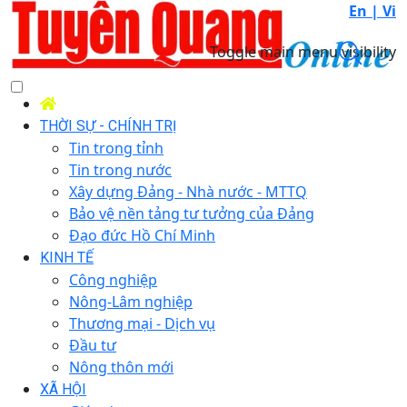
En |
Vi
Toggle main menu visibility
THỜI SỰ - CHÍNH TRỊ
Tin trong tỉnh
Tin trong nước
Xây dựng Đảng - Nhà nước - MTTQ
Bảo vệ nền tảng tư tưởng của Đảng
Đạo đức Hồ Chí Minh
KINH TẾ
Công nghiệp
Nông-Lâm nghiệp
Thương mại - Dịch vụ
Đầu tư
Nông thôn mới
XÃ HỘI