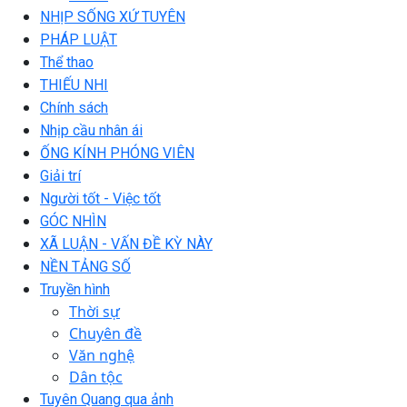
NHỊP SỐNG XỨ TUYÊN
PHÁP LUẬT
Thể thao
THIẾU NHI
Chính sách
Nhịp cầu nhân ái
ỐNG KÍNH PHÓNG VIÊN
Giải trí
Người tốt - Việc tốt
GÓC NHÌN
XÃ LUẬN - VẤN ĐỀ KỲ NÀY
NỀN TẢNG SỐ
Truyền hình
Thời sự
Chuyên đề
Văn nghệ
Dân tộc
Tuyên Quang qua ảnh