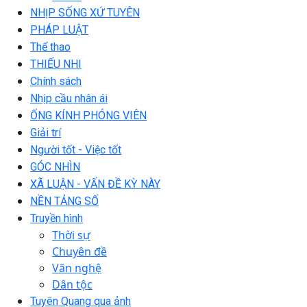
NHỊP SỐNG XỨ TUYÊN
PHÁP LUẬT
Thể thao
THIẾU NHI
Chính sách
Nhịp cầu nhân ái
ỐNG KÍNH PHÓNG VIÊN
Giải trí
Người tốt - Việc tốt
GÓC NHÌN
XÃ LUẬN - VẤN ĐỀ KỲ NÀY
NỀN TẢNG SỐ
Truyền hình
Thời sự
Chuyên đề
Văn nghệ
Dân tộc
Tuyên Quang qua ảnh