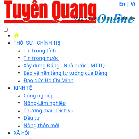
En |
Vi
Toggle main menu visibility
THỜI SỰ - CHÍNH TRỊ
Tin trong tỉnh
Tin trong nước
Xây dựng Đảng - Nhà nước - MTTQ
Bảo vệ nền tảng tư tưởng của Đảng
Đạo đức Hồ Chí Minh
KINH TẾ
Công nghiệp
Nông-Lâm nghiệp
Thương mại - Dịch vụ
Đầu tư
Nông thôn mới
XÃ HỘI