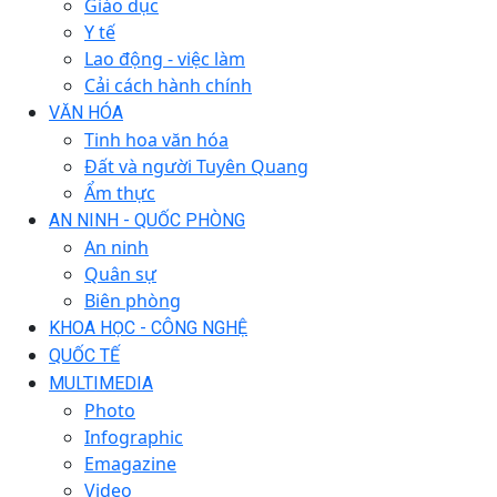
Giáo dục
Y tế
Lao động - việc làm
Cải cách hành chính
VĂN HÓA
Tinh hoa văn hóa
Đất và người Tuyên Quang
Ẩm thực
AN NINH - QUỐC PHÒNG
An ninh
Quân sự
Biên phòng
KHOA HỌC - CÔNG NGHỆ
QUỐC TẾ
MULTIMEDIA
Photo
Infographic
Emagazine
Video