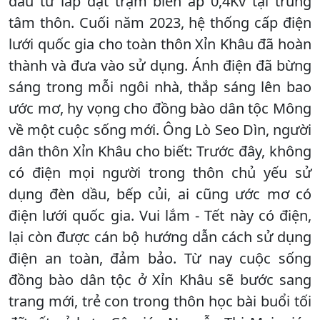
đầu tư lắp đặt trạm biến áp 0,4Kv tại trung
tâm thôn. Cuối năm 2023, hệ thống cấp điện
lưới quốc gia cho toàn thôn Xỉn Khâu đã hoàn
thành và đưa vào sử dụng. Ánh điện đã bừng
sáng trong mỗi ngôi nhà, thắp sáng lên bao
ước mơ, hy vọng cho đồng bào dân tộc Mông
về một cuộc sống mới. Ông Lò Seo Dìn, người
dân thôn Xỉn Khâu cho biết: Trước đây, không
có điện mọi người trong thôn chủ yếu sử
dụng đèn dầu, bếp củi, ai cũng ước mơ có
điện lưới quốc gia. Vui lắm - Tết này có điện,
lại còn được cán bộ hướng dẫn cách sử dụng
điện an toàn, đảm bảo. Từ nay cuộc sống
đồng bào dân tộc ở Xỉn Khâu sẽ bước sang
trang mới, trẻ con trong thôn học bài buổi tối