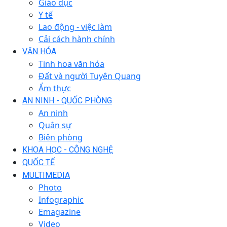
Giáo dục
Y tế
Lao động - việc làm
Cải cách hành chính
VĂN HÓA
Tinh hoa văn hóa
Đất và người Tuyên Quang
Ẩm thực
AN NINH - QUỐC PHÒNG
An ninh
Quân sự
Biên phòng
KHOA HỌC - CÔNG NGHỆ
QUỐC TẾ
MULTIMEDIA
Photo
Infographic
Emagazine
Video