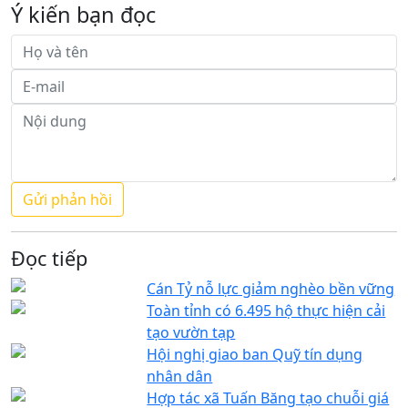
Ý kiến bạn đọc
Đọc tiếp
Cán Tỷ nỗ lực giảm nghèo bền vững
Toàn tỉnh có 6.495 hộ thực hiện cải
tạo vườn tạp
Hội nghị giao ban Quỹ tín dụng
nhân dân
Hợp tác xã Tuấn Băng tạo chuỗi giá