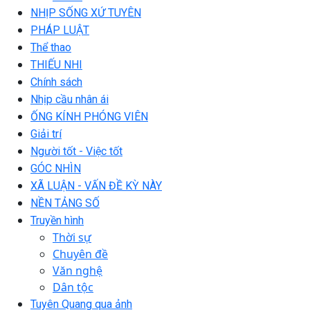
NHỊP SỐNG XỨ TUYÊN
PHÁP LUẬT
Thể thao
THIẾU NHI
Chính sách
Nhịp cầu nhân ái
ỐNG KÍNH PHÓNG VIÊN
Giải trí
Người tốt - Việc tốt
GÓC NHÌN
XÃ LUẬN - VẤN ĐỀ KỲ NÀY
NỀN TẢNG SỐ
Truyền hình
Thời sự
Chuyên đề
Văn nghệ
Dân tộc
Tuyên Quang qua ảnh