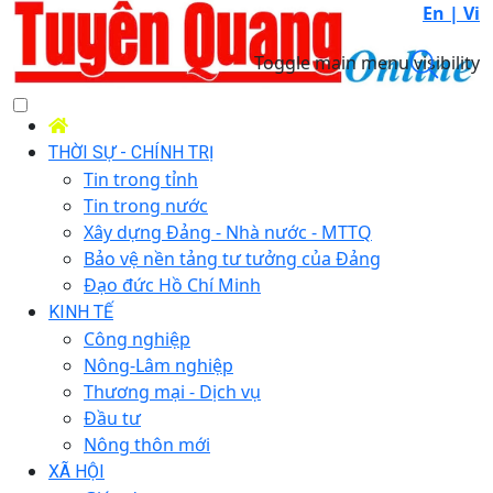
En |
Vi
Toggle main menu visibility
THỜI SỰ - CHÍNH TRỊ
Tin trong tỉnh
Tin trong nước
Xây dựng Đảng - Nhà nước - MTTQ
Bảo vệ nền tảng tư tưởng của Đảng
Đạo đức Hồ Chí Minh
KINH TẾ
Công nghiệp
Nông-Lâm nghiệp
Thương mại - Dịch vụ
Đầu tư
Nông thôn mới
XÃ HỘI