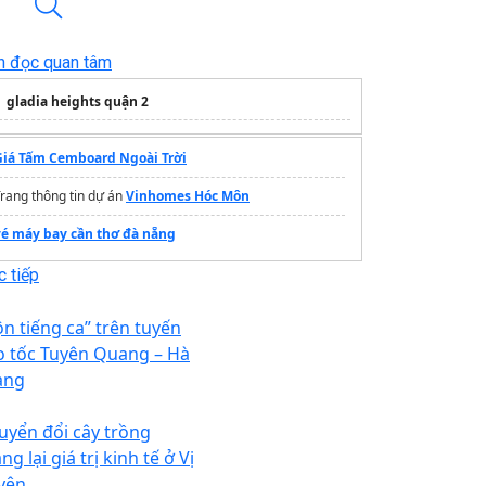
n đọc quan tâm
gladia heights quận 2
Giá Tấm Cemboard Ngoài Trời
rang thông tin dự án
Vinhomes Hóc Môn
vé máy bay cần thơ đà nẵng
 tiếp
ộn tiếng ca” trên tuyến
o tốc Tuyên Quang – Hà
ang
uyển đổi cây trồng
g lại giá trị kinh tế ở Vị
yên