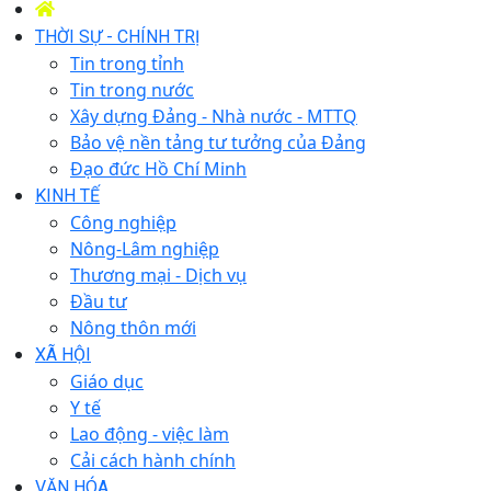
THỜI SỰ - CHÍNH TRỊ
Tin trong tỉnh
Tin trong nước
Xây dựng Đảng - Nhà nước - MTTQ
Bảo vệ nền tảng tư tưởng của Đảng
Đạo đức Hồ Chí Minh
KINH TẾ
Công nghiệp
Nông-Lâm nghiệp
Thương mại - Dịch vụ
Đầu tư
Nông thôn mới
XÃ HỘI
Giáo dục
Y tế
Lao động - việc làm
Cải cách hành chính
VĂN HÓA