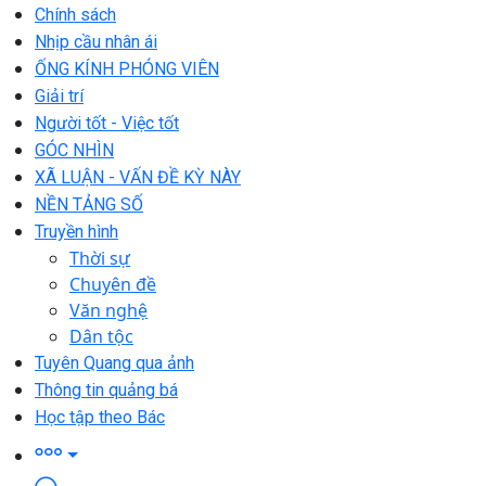
Chính sách
Nhịp cầu nhân ái
ỐNG KÍNH PHÓNG VIÊN
Giải trí
Người tốt - Việc tốt
GÓC NHÌN
XÃ LUẬN - VẤN ĐỀ KỲ NÀY
NỀN TẢNG SỐ
Truyền hình
Thời sự
Chuyên đề
Văn nghệ
Dân tộc
Tuyên Quang qua ảnh
Thông tin quảng bá
Học tập theo Bác