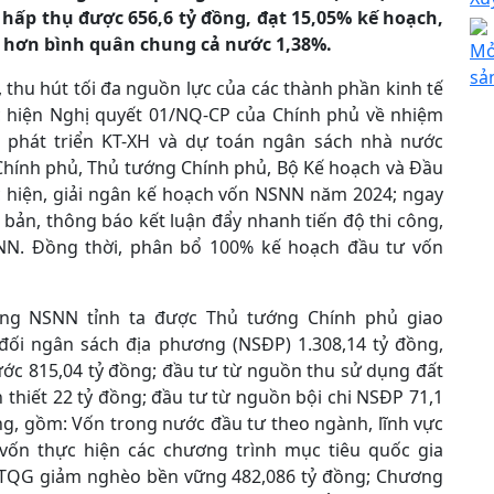
ế hấp thụ được 656,6 tỷ đồng, đạt 15,05% kế hoạch,
o hơn bình quân chung cả nước 1,38%.
Mở
sả
, thu hút tối đa nguồn lực của các thành phần kinh tế
ực hiện Nghị quyết 01/NQ-CP của Chính phủ về nhiệm
h phát triển KT-XH và dự toán ngân sách nhà nước
Chính phủ, Thủ tướng Chính phủ, Bộ Kế hoạch và Đầu
c hiện, giải ngân kế hoạch vốn NSNN năm 2024; ngay
bản, thông báo kết luận đẩy nhanh tiến độ thi công,
NN. Đồng thời, phân bổ 100% kế hoạch đầu tư vốn
ng NSNN tỉnh ta được Thủ tướng Chính phủ giao
 đối ngân sách địa phương (NSĐP) 1.308,14 tỷ đồng,
ước 815,04 tỷ đồng; đầu tư từ nguồn thu sử dụng đất
 thiết 22 tỷ đồng; đầu tư từ nguồn bội chi NSĐP 71,1
ng, gồm: Vốn trong nước đầu tư theo ngành, lĩnh vực
 vốn thực hiện các chương trình mục tiêu quốc gia
MTQG giảm nghèo bền vững 482,086 tỷ đồng; Chương