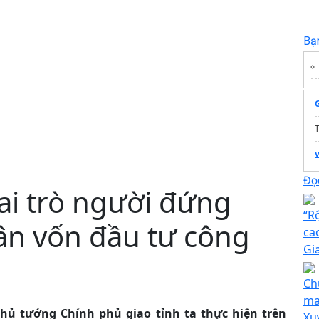
Bạ
T
Đọc
ai trò người đứng
“R
ân vốn đầu tư công
ca
Gi
Ch
man
hủ tướng Chính phủ giao tỉnh ta thực hiện trên
Xu