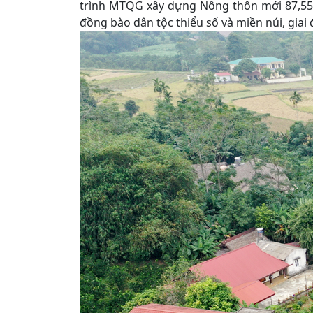
trình MTQG xây dựng Nông thôn mới 87,55
đồng bào dân tộc thiểu số và miền núi, giai 