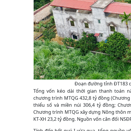
Đoạn đường tỉnh ĐT183 qu
Tổng vốn kéo dài thời gian thanh toán n
chương trình MTQG 432,8 tỷ đồng (Chương 
thiểu số và miền núi 306,4 tỷ đồng; Chư
Chương trình MTQG xây dựng Nông thôn mới 
KT-XH 23,2 tỷ đồng. Nguồn vốn cân đối NSĐP
Tính đến hết quý I vừa qua, tổng nguồn vố