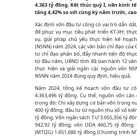
4.363 tỷ đồng. Kết thúc quý I, nền kinh t
tăng 4,42% so với cùng kỳ năm trước, ca
Xác định vốn đầu tư công có vai trò dẫn dắt
để phục vụ mục tiêu phát triển KT-XH; th
vụ, giải pháp chủ yếu thực hiện kế hoạc
(NSNN) năm 2024, các văn bản chỉ đạo của 
tư chỉ đạo phân bổ, đẩy nhanh tiến độ thự
từ đầu năm, UBND tỉnh đã ban hành 12 văn 
thực hiện và giải ngân các nguồn vốn NS
NSNN năm 2024 đúng quy định, hiệu quả.
Năm 2024, tổng kế hoạch vốn đầu tư cô
4.363,496 tỷ đồng. Cụ thể, nguồn vốn cân
trong đó: Chi xây dựng cơ bản vốn trong n
400 tỷ đồng; đầu tư từ nguồn thu xổ số kiến
tỷ đồng. Vốn ngân sách T.Ư 3.055,356 tỷ đồ
942,92 tỷ đồng; vốn ODA 460,75 tỷ đồng;
(MTQG) 1.651,686 tỷ đồng (Chương trình 