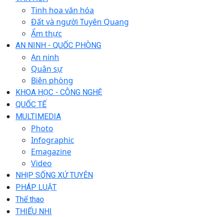
Tinh hoa văn hóa
Đất và người Tuyên Quang
Ẩm thực
AN NINH - QUỐC PHÒNG
An ninh
Quân sự
Biên phòng
KHOA HỌC - CÔNG NGHỆ
QUỐC TẾ
MULTIMEDIA
Photo
Infographic
Emagazine
Video
NHỊP SỐNG XỨ TUYÊN
PHÁP LUẬT
Thể thao
THIẾU NHI