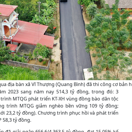
a địa bàn xã Vĩ Thượng (Quang Bình) đã thi công cơ bản h
ăm 2023 sang năm nay 514,3 tỷ đồng, trong đó: 3
trình MTQG phát triển KT-XH vùng đồng bào dân tộc
ơng trình MTQG giảm nghèo bền vững 109 tỷ đồng;
23,2 tỷ đồng). Chương trình phục hồi và phát triển
 58,3 tỷ đồng.
n đã giải ngân 656,6/4.363,5 tỷ đồng, đạt 15,05% kế