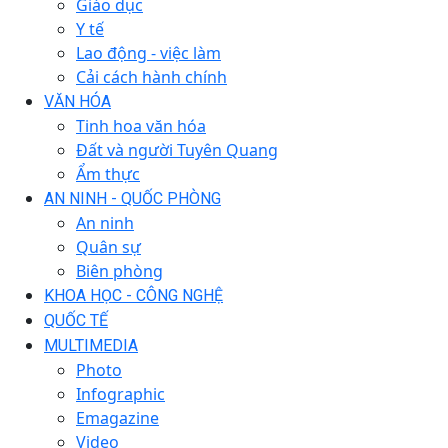
Giáo dục
Y tế
Lao động - việc làm
Cải cách hành chính
VĂN HÓA
Tinh hoa văn hóa
Đất và người Tuyên Quang
Ẩm thực
AN NINH - QUỐC PHÒNG
An ninh
Quân sự
Biên phòng
KHOA HỌC - CÔNG NGHỆ
QUỐC TẾ
MULTIMEDIA
Photo
Infographic
Emagazine
Video