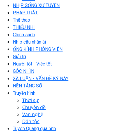
NHỊP SỐNG XỨ TUYÊN
PHÁP LUẬT
Thể thao
THIẾU NHI
Chính sách
Nhịp cầu nhân ái
ỐNG KÍNH PHÓNG VIÊN
Giải trí
Người tốt - Việc tốt
GÓC NHÌN
XÃ LUẬN - VẤN ĐỀ KỲ NÀY
NỀN TẢNG SỐ
Truyền hình
Thời sự
Chuyên đề
Văn nghệ
Dân tộc
Tuyên Quang qua ảnh