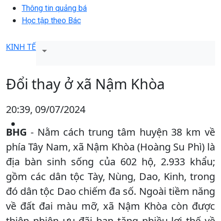
Thông tin quảng bá
Học tập theo Bác
KINH TẾ
Đổi thay ở xã Nậm Khòa
20:39, 09/07/2024
BHG
- Nằm cách trung tâm huyện 38 km về
phía Tây Nam, xã Nậm Khòa (Hoàng Su Phì) là
địa bàn sinh sống của 602 hộ, 2.933 khẩu;
gồm các dân tộc Tày, Nùng, Dao, Kinh, trong
đó dân tộc Dao chiếm đa số. Ngoài tiềm năng
về đất đai màu mỡ, xã Nậm Khòa còn được
thiên nhiên ưu đãi ban tặng nhiều lợi thế về