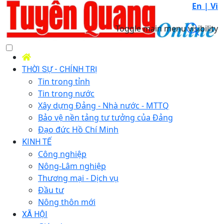
En |
Vi
Toggle main menu visibility
THỜI SỰ - CHÍNH TRỊ
Tin trong tỉnh
Tin trong nước
Xây dựng Đảng - Nhà nước - MTTQ
Bảo vệ nền tảng tư tưởng của Đảng
Đạo đức Hồ Chí Minh
KINH TẾ
Công nghiệp
Nông-Lâm nghiệp
Thương mại - Dịch vụ
Đầu tư
Nông thôn mới
XÃ HỘI