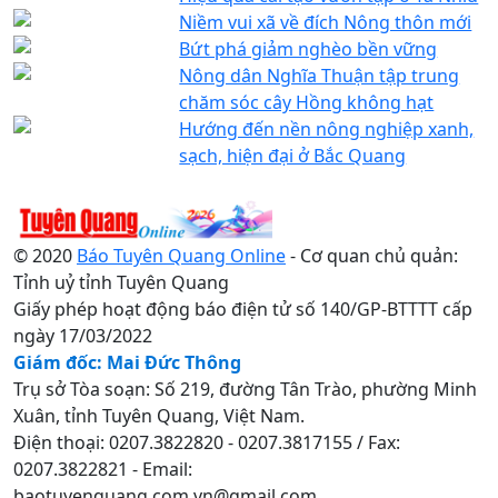
Niềm vui xã về đích Nông thôn mới
Bứt phá giảm nghèo bền vững
Nông dân Nghĩa Thuận tập trung
chăm sóc cây Hồng không hạt
Hướng đến nền nông nghiệp xanh,
sạch, hiện đại ở Bắc Quang
© 2020
Báo Tuyên Quang Online
- Cơ quan chủ quản:
Tỉnh uỷ tỉnh Tuyên Quang
Giấy phép hoạt động báo điện tử số 140/GP-BTTTT cấp
ngày 17/03/2022
Giám đốc: Mai Đức Thông
Trụ sở Tòa soạn: Số 219, đường Tân Trào, phường Minh
Xuân, tỉnh Tuyên Quang, Việt Nam.
Điện thoại: 0207.3822820 - 0207.3817155 / Fax:
0207.3822821 - Email:
baotuyenquang.com.vn@gmail.com