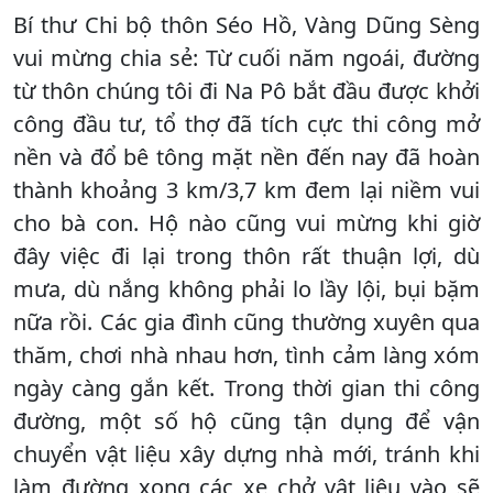
Bí thư Chi bộ thôn Séo Hồ, Vàng Dũng Sèng
vui mừng chia sẻ: Từ cuối năm ngoái, đường
từ thôn chúng tôi đi Na Pô bắt đầu được khởi
công đầu tư, tổ thợ đã tích cực thi công mở
nền và đổ bê tông mặt nền đến nay đã hoàn
thành khoảng 3 km/3,7 km đem lại niềm vui
cho bà con. Hộ nào cũng vui mừng khi giờ
đây việc đi lại trong thôn rất thuận lợi, dù
mưa, dù nắng không phải lo lầy lội, bụi bặm
nữa rồi. Các gia đình cũng thường xuyên qua
thăm, chơi nhà nhau hơn, tình cảm làng xóm
ngày càng gắn kết. Trong thời gian thi công
đường, một số hộ cũng tận dụng để vận
chuyển vật liệu xây dựng nhà mới, tránh khi
làm đường xong các xe chở vật liệu vào sẽ