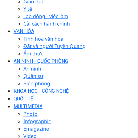
Giáo dục
Y tế
Lao động - việc làm
Cải cách hành chính
VĂN HÓA
Tinh hoa văn hóa
Đất và người Tuyên Quang
Ẩm thực
AN NINH - QUỐC PHÒNG
An ninh
Quân sự
Biên phòng
KHOA HỌC - CÔNG NGHỆ
QUỐC TẾ
MULTIMEDIA
Photo
Infographic
Emagazine
Video