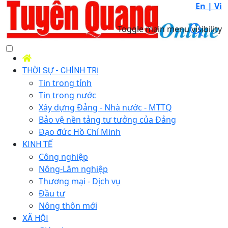
En |
Vi
Toggle main menu visibility
THỜI SỰ - CHÍNH TRỊ
Tin trong tỉnh
Tin trong nước
Xây dựng Đảng - Nhà nước - MTTQ
Bảo vệ nền tảng tư tưởng của Đảng
Đạo đức Hồ Chí Minh
KINH TẾ
Công nghiệp
Nông-Lâm nghiệp
Thương mại - Dịch vụ
Đầu tư
Nông thôn mới
XÃ HỘI