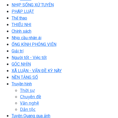
NHỊP SỐNG XỨ TUYÊN
PHÁP LUẬT
Thể thao
THIẾU NHI
Chính sách
Nhịp cầu nhân ái
ỐNG KÍNH PHÓNG VIÊN
Giải trí
Người tốt - Việc tốt
GÓC NHÌN
XÃ LUẬN - VẤN ĐỀ KỲ NÀY
NỀN TẢNG SỐ
Truyền hình
Thời sự
Chuyên đề
Văn nghệ
Dân tộc
Tuyên Quang qua ảnh