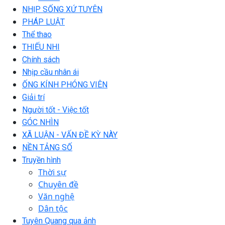
NHỊP SỐNG XỨ TUYÊN
PHÁP LUẬT
Thể thao
THIẾU NHI
Chính sách
Nhịp cầu nhân ái
ỐNG KÍNH PHÓNG VIÊN
Giải trí
Người tốt - Việc tốt
GÓC NHÌN
XÃ LUẬN - VẤN ĐỀ KỲ NÀY
NỀN TẢNG SỐ
Truyền hình
Thời sự
Chuyên đề
Văn nghệ
Dân tộc
Tuyên Quang qua ảnh