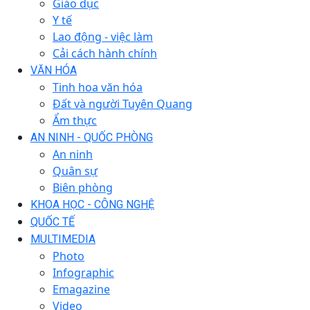
Giáo dục
Y tế
Lao động - việc làm
Cải cách hành chính
VĂN HÓA
Tinh hoa văn hóa
Đất và người Tuyên Quang
Ẩm thực
AN NINH - QUỐC PHÒNG
An ninh
Quân sự
Biên phòng
KHOA HỌC - CÔNG NGHỆ
QUỐC TẾ
MULTIMEDIA
Photo
Infographic
Emagazine
Video