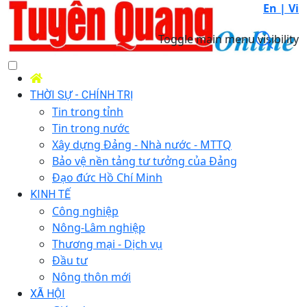
En |
Vi
Toggle main menu visibility
THỜI SỰ - CHÍNH TRỊ
Tin trong tỉnh
Tin trong nước
Xây dựng Đảng - Nhà nước - MTTQ
Bảo vệ nền tảng tư tưởng của Đảng
Đạo đức Hồ Chí Minh
KINH TẾ
Công nghiệp
Nông-Lâm nghiệp
Thương mại - Dịch vụ
Đầu tư
Nông thôn mới
XÃ HỘI