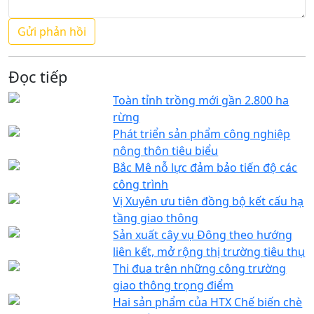
Đọc tiếp
Toàn tỉnh trồng mới gần 2.800 ha
rừng
Phát triển sản phẩm công nghiệp
nông thôn tiêu biểu
Bắc Mê nỗ lực đảm bảo tiến độ các
công trình
Vị Xuyên ưu tiên đồng bộ kết cấu hạ
tầng giao thông
Sản xuất cây vụ Đông theo hướng
liên kết, mở rộng thị trường tiêu thụ
Thi đua trên những công trường
giao thông trọng điểm
Hai sản phẩm của HTX Chế biến chè