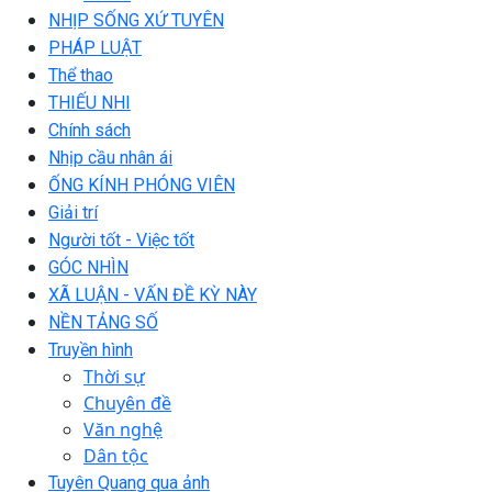
NHỊP SỐNG XỨ TUYÊN
PHÁP LUẬT
Thể thao
THIẾU NHI
Chính sách
Nhịp cầu nhân ái
ỐNG KÍNH PHÓNG VIÊN
Giải trí
Người tốt - Việc tốt
GÓC NHÌN
XÃ LUẬN - VẤN ĐỀ KỲ NÀY
NỀN TẢNG SỐ
Truyền hình
Thời sự
Chuyên đề
Văn nghệ
Dân tộc
Tuyên Quang qua ảnh