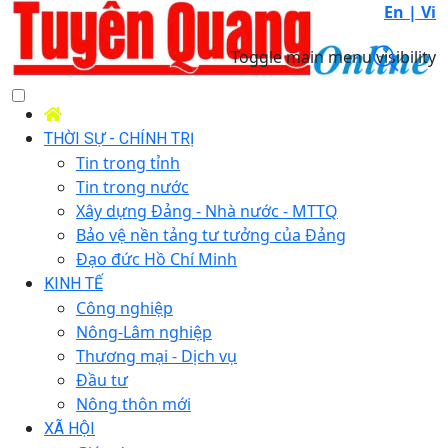
En |
Vi
Toggle main menu visibility
THỜI SỰ - CHÍNH TRỊ
Tin trong tỉnh
Tin trong nước
Xây dựng Đảng - Nhà nước - MTTQ
Bảo vệ nền tảng tư tưởng của Đảng
Đạo đức Hồ Chí Minh
KINH TẾ
Công nghiệp
Nông-Lâm nghiệp
Thương mại - Dịch vụ
Đầu tư
Nông thôn mới
XÃ HỘI