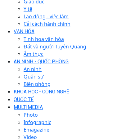
Giáo dục
Y tế
Lao động - việc làm
Cải cách hành chính
VĂN HÓA
Tinh hoa văn hóa
Đất và người Tuyên Quang
Ẩm thực
AN NINH - QUỐC PHÒNG
An ninh
Quân sự
Biên phòng
KHOA HỌC - CÔNG NGHỆ
QUỐC TẾ
MULTIMEDIA
Photo
Infographic
Emagazine
Video