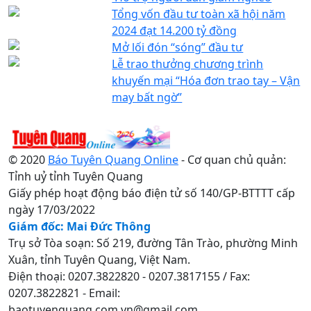
Tổng vốn đầu tư toàn xã hội năm
2024 đạt 14.200 tỷ đồng
Mở lối đón “sóng” đầu tư
Lễ trao thưởng chương trình
khuyến mại “Hóa đơn trao tay – Vận
may bất ngờ”
© 2020
Báo Tuyên Quang Online
- Cơ quan chủ quản:
Tỉnh uỷ tỉnh Tuyên Quang
Giấy phép hoạt động báo điện tử số 140/GP-BTTTT cấp
ngày 17/03/2022
Giám đốc: Mai Đức Thông
Trụ sở Tòa soạn: Số 219, đường Tân Trào, phường Minh
Xuân, tỉnh Tuyên Quang, Việt Nam.
Điện thoại: 0207.3822820 - 0207.3817155 / Fax:
0207.3822821 - Email:
baotuyenquang.com.vn@gmail.com