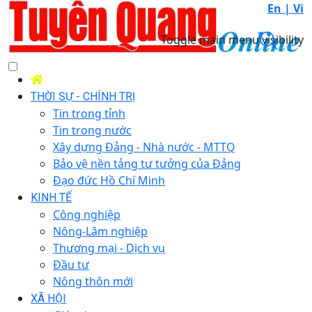
En |
Vi
Toggle main menu visibility
THỜI SỰ - CHÍNH TRỊ
Tin trong tỉnh
Tin trong nước
Xây dựng Đảng - Nhà nước - MTTQ
Bảo vệ nền tảng tư tưởng của Đảng
Đạo đức Hồ Chí Minh
KINH TẾ
Công nghiệp
Nông-Lâm nghiệp
Thương mại - Dịch vụ
Đầu tư
Nông thôn mới
XÃ HỘI