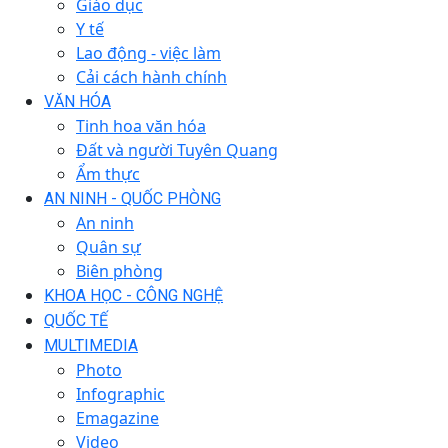
Giáo dục
Y tế
Lao động - việc làm
Cải cách hành chính
VĂN HÓA
Tinh hoa văn hóa
Đất và người Tuyên Quang
Ẩm thực
AN NINH - QUỐC PHÒNG
An ninh
Quân sự
Biên phòng
KHOA HỌC - CÔNG NGHỆ
QUỐC TẾ
MULTIMEDIA
Photo
Infographic
Emagazine
Video