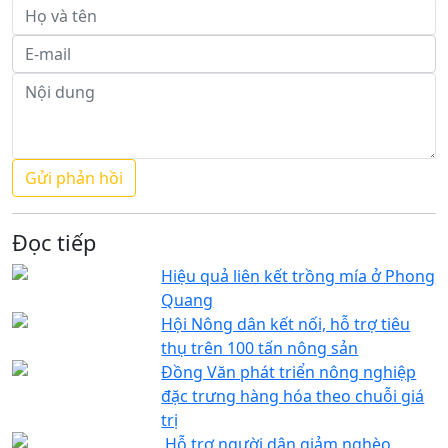
Đọc tiếp
Hiệu quả liên kết trồng mía ở Phong
Quang
Hội Nông dân kết nối, hỗ trợ tiêu
thụ trên 100 tấn nông sản
Đồng Văn phát triển nông nghiệp
đặc trưng hàng hóa theo chuỗi giá
trị
Hỗ trợ người dân giảm nghèo