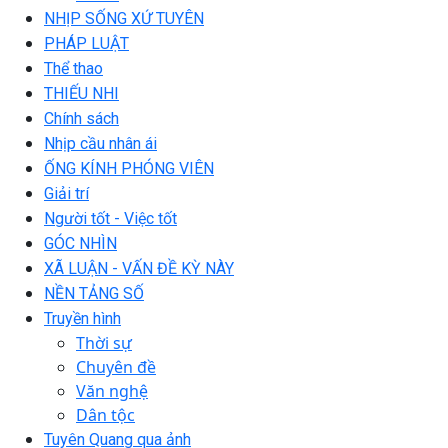
NHỊP SỐNG XỨ TUYÊN
PHÁP LUẬT
Thể thao
THIẾU NHI
Chính sách
Nhịp cầu nhân ái
ỐNG KÍNH PHÓNG VIÊN
Giải trí
Người tốt - Việc tốt
GÓC NHÌN
XÃ LUẬN - VẤN ĐỀ KỲ NÀY
NỀN TẢNG SỐ
Truyền hình
Thời sự
Chuyên đề
Văn nghệ
Dân tộc
Tuyên Quang qua ảnh