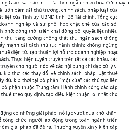
ồng Giám sát bấm nút lựa chọn ngẫu nhiên hóa đơn may m
 luôn bám sát chủ trương, chính sách, pháp luật của
 liệt của Tỉnh ủy, UBND tỉnh, Bộ Tài chính, Tổng cục
doanh nghiệp và sự phối hợp chặt chẽ của các sở,
 phố; đồng thời triển khai đồng bộ, quyết liệt nhiều
uồn thu, tăng cường chống thất thu ngân sách thông
 đẩy mạnh cải cách thủ tục hành chính; không ngừng
thuế điện tử, tạo thuận lợi hỗ trợ doanh nghiệp hoạt
ch. Thực hiện tuyên truyền trên tất cả các khâu, các
truyền cho người nộp về các nội dung chỉ đạo xử lý vi
 kịp thời các thay đổi về chính sách, pháp luật thuế
 đủ, kịp thời tại bộ phận “một cửa” các thủ tục liên
c bộ phận thuộc Trung tâm Hành chính công các cấp
 thuế theo quy định, tạo điều kiện thuận lợi nhất cho
 động có những giải pháp, nỗ lực vượt qua khó khăn,
hể công chức, người lao động trong toàn ngành triển
nhóm giải pháp đã đề ra. Thường xuyên xin ý kiến cấp