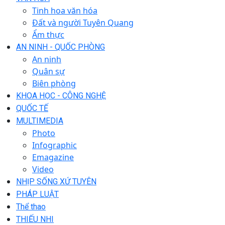
Tinh hoa văn hóa
Đất và người Tuyên Quang
Ẩm thực
AN NINH - QUỐC PHÒNG
An ninh
Quân sự
Biên phòng
KHOA HỌC - CÔNG NGHỆ
QUỐC TẾ
MULTIMEDIA
Photo
Infographic
Emagazine
Video
NHỊP SỐNG XỨ TUYÊN
PHÁP LUẬT
Thể thao
THIẾU NHI