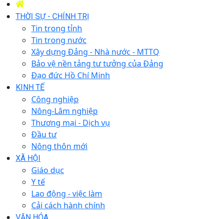
THỜI SỰ - CHÍNH TRỊ
Tin trong tỉnh
Tin trong nước
Xây dựng Đảng - Nhà nước - MTTQ
Bảo vệ nền tảng tư tưởng của Đảng
Đạo đức Hồ Chí Minh
KINH TẾ
Công nghiệp
Nông-Lâm nghiệp
Thương mại - Dịch vụ
Đầu tư
Nông thôn mới
XÃ HỘI
Giáo dục
Y tế
Lao động - việc làm
Cải cách hành chính
VĂN HÓA