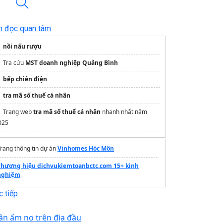
n đọc quan tâm
nồi nấu rượu
Tra cứu
MST doanh nghiệp Quảng Bình
bếp chiên điện
tra mã số thuế cá nhân
Trang web
tra mã số thuế cá nhân
nhanh nhất năm
025
rang thông tin dự án
Vinhomes Hóc Môn
Thương hiệu dichvukiemtoanbctc.com 15+ kinh
nghiệm
 tiếp
ân ấm no trên địa đầu