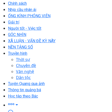
Chính sách
Nhịp cầu nhân ái
ỐNG KÍNH PHÓNG VIÊN
Giải trí
Người tốt - Việc tốt
GÓC NHÌN
XÃ LUẬN - VẤN ĐỀ KỲ NÀY
NỀN TẢNG SỐ
Truyền hình
Thời sự
Chuyên đề
Văn nghệ
Dân tộc
Tuyên Quang qua ảnh
Thông tin quảng bá
Học tập theo Bác