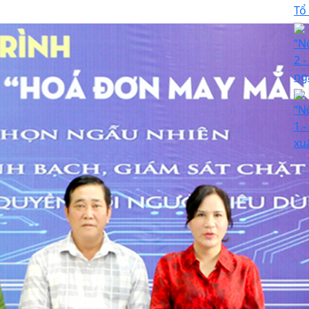
Tổ
“N
2 
ng
“N
1 -
xu