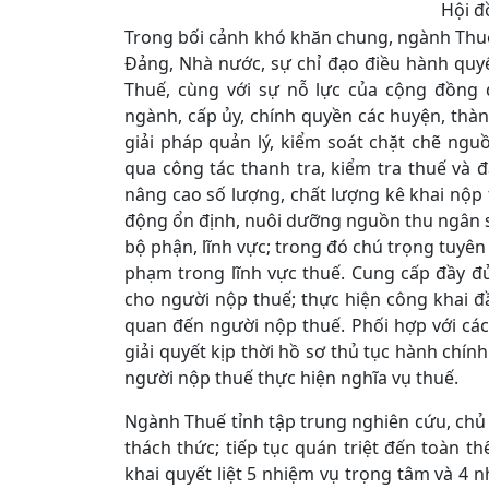
Hội đ
Trong bối cảnh khó khăn chung, ngành Thuế
Đảng, Nhà nước, sự chỉ đạo điều hành quyết
Thuế, cùng với sự nỗ lực của cộng đồng 
ngành, cấp ủy, chính quyền các huyện, thành
giải pháp quản lý, kiểm soát chặt chẽ ng
qua công tác thanh tra, kiểm tra thuế và
nâng cao số lượng, chất lượng kê khai nộp 
động ổn định, nuôi dưỡng nguồn thu ngân sá
bộ phận, lĩnh vực; trong đó chú trọng tuyên 
phạm trong lĩnh vực thuế. Cung cấp đầy đủ,
cho người nộp thuế; thực hiện công khai đầy
quan đến người nộp thuế. Phối hợp với cá
giải quyết kịp thời hồ sơ thủ tục hành chính
người nộp thuế thực hiện nghĩa vụ thuế.
Ngành Thuế tỉnh tập trung nghiên cứu, chủ
thách thức; tiếp tục quán triệt đến toàn t
khai quyết liệt 5 nhiệm vụ trọng tâm và 4 