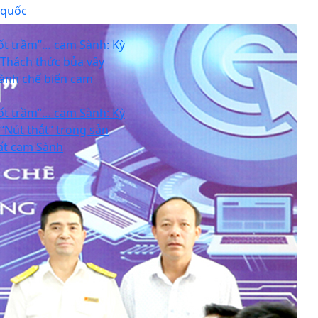
 quốc
ốt trầm”… cam Sành: Kỳ
- Thách thức bủa vây
ành chế biến cam
ốt trầm”… cam Sành: Kỳ
 “Nút thắt” trong sản
ất cam Sành