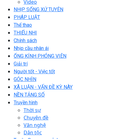
Video
NHỊP SỐNG XỨ TUYÊN
PHÁP LUẬT
Thể thao
THIẾU NHI
Chính sách
Nhịp cầu nhân ái
ỐNG KÍNH PHÓNG VIÊN
Giải trí
Người tốt - Việc tốt
GÓC NHÌN
XÃ LUẬN - VẤN ĐỀ KỲ NÀY
NỀN TẢNG SỐ
Truyền hình
Thời sự
Chuyên đề
Văn nghệ
Dân tộc