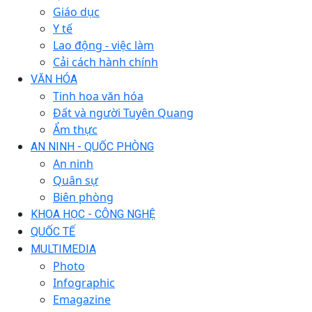
Giáo dục
Y tế
Lao động - việc làm
Cải cách hành chính
VĂN HÓA
Tinh hoa văn hóa
Đất và người Tuyên Quang
Ẩm thực
AN NINH - QUỐC PHÒNG
An ninh
Quân sự
Biên phòng
KHOA HỌC - CÔNG NGHỆ
QUỐC TẾ
MULTIMEDIA
Photo
Infographic
Emagazine