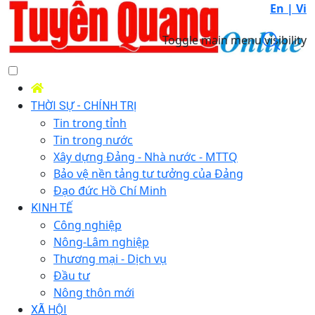
En |
Vi
Toggle main menu visibility
THỜI SỰ - CHÍNH TRỊ
Tin trong tỉnh
Tin trong nước
Xây dựng Đảng - Nhà nước - MTTQ
Bảo vệ nền tảng tư tưởng của Đảng
Đạo đức Hồ Chí Minh
KINH TẾ
Công nghiệp
Nông-Lâm nghiệp
Thương mại - Dịch vụ
Đầu tư
Nông thôn mới
XÃ HỘI