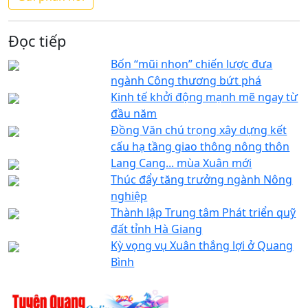
Đọc tiếp
Bốn “mũi nhọn” chiến lược đưa
ngành Công thương bứt phá
Kinh tế khởi động mạnh mẽ ngay từ
đầu năm
Đồng Văn chú trọng xây dựng kết
cấu hạ tầng giao thông nông thôn
Lang Cang... mùa Xuân mới
Thúc đẩy tăng trưởng ngành Nông
nghiệp
Thành lập Trung tâm Phát triển quỹ
đất tỉnh Hà Giang
Kỳ vọng vụ Xuân thắng lợi ở Quang
Bình