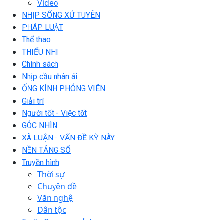
Video
NHỊP SỐNG XỨ TUYÊN
PHÁP LUẬT
Thể thao
THIẾU NHI
Chính sách
Nhịp cầu nhân ái
ỐNG KÍNH PHÓNG VIÊN
Giải trí
Người tốt - Việc tốt
GÓC NHÌN
XÃ LUẬN - VẤN ĐỀ KỲ NÀY
NỀN TẢNG SỐ
Truyền hình
Thời sự
Chuyên đề
Văn nghệ
Dân tộc