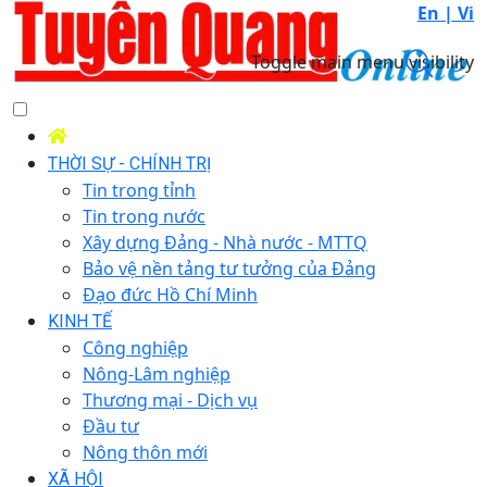
En |
Vi
Toggle main menu visibility
THỜI SỰ - CHÍNH TRỊ
Tin trong tỉnh
Tin trong nước
Xây dựng Đảng - Nhà nước - MTTQ
Bảo vệ nền tảng tư tưởng của Đảng
Đạo đức Hồ Chí Minh
KINH TẾ
Công nghiệp
Nông-Lâm nghiệp
Thương mại - Dịch vụ
Đầu tư
Nông thôn mới
XÃ HỘI