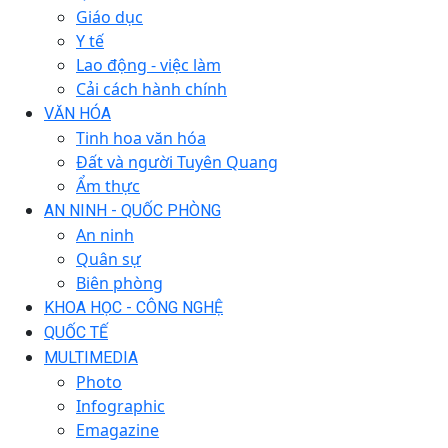
Giáo dục
Y tế
Lao động - việc làm
Cải cách hành chính
VĂN HÓA
Tinh hoa văn hóa
Đất và người Tuyên Quang
Ẩm thực
AN NINH - QUỐC PHÒNG
An ninh
Quân sự
Biên phòng
KHOA HỌC - CÔNG NGHỆ
QUỐC TẾ
MULTIMEDIA
Photo
Infographic
Emagazine