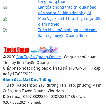
tông nông thôn
Lan tỏa phong trào thi đua nông
dân sản xuất, kinh doanh giỏi
Mèo Vạc kiên trì thực hiện mục tiêu
giảm nghèo
Triển khai mô hình phục hồi cam
Sành tại huyện Quang Bình
© 2020
Báo Tuyên Quang Online
- Cơ quan chủ quản:
Tỉnh uỷ tỉnh Tuyên Quang
Giấy phép hoạt động báo điện tử số 140/GP-BTTTT cấp
ngày 17/03/2022
Giám đốc: Mai Đức Thông
Trụ sở Tòa soạn: Số 219, đường Tân Trào, phường Minh
Xuân, tỉnh Tuyên Quang, Việt Nam.
Điện thoại: 0207.3822820 - 0207.3817155 / Fax:
0207.3822821 - Email: