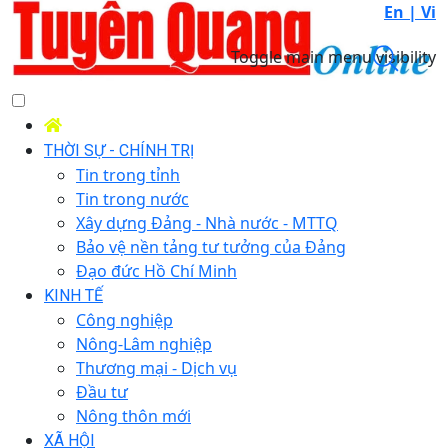
En |
Vi
Toggle main menu visibility
THỜI SỰ - CHÍNH TRỊ
Tin trong tỉnh
Tin trong nước
Xây dựng Đảng - Nhà nước - MTTQ
Bảo vệ nền tảng tư tưởng của Đảng
Đạo đức Hồ Chí Minh
KINH TẾ
Công nghiệp
Nông-Lâm nghiệp
Thương mại - Dịch vụ
Đầu tư
Nông thôn mới
XÃ HỘI