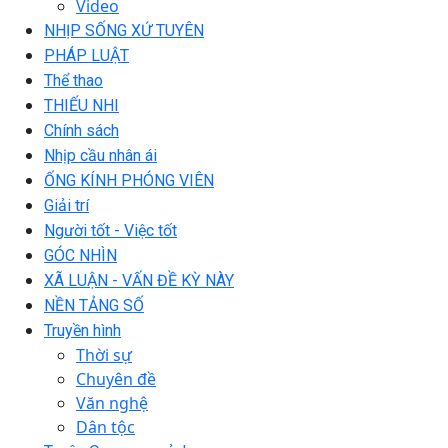
Video
NHỊP SỐNG XỨ TUYÊN
PHÁP LUẬT
Thể thao
THIẾU NHI
Chính sách
Nhịp cầu nhân ái
ỐNG KÍNH PHÓNG VIÊN
Giải trí
Người tốt - Việc tốt
GÓC NHÌN
XÃ LUẬN - VẤN ĐỀ KỲ NÀY
NỀN TẢNG SỐ
Truyền hình
Thời sự
Chuyên đề
Văn nghệ
Dân tộc