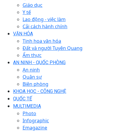
Giáo dục
Y tế
Lao động - việc làm
Cải cách hành chính
VĂN HÓA
Tinh hoa văn hóa
Đất và người Tuyên Quang
Ẩm thực
AN NINH - QUỐC PHÒNG
An ninh
Quân sự
Biên phòng
KHOA HỌC - CÔNG NGHỆ
QUỐC TẾ
MULTIMEDIA
Photo
Infographic
Emagazine