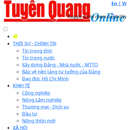
En |
Vi
Toggle main menu visibility
THỜI SỰ - CHÍNH TRỊ
Tin trong tỉnh
Tin trong nước
Xây dựng Đảng - Nhà nước - MTTQ
Bảo vệ nền tảng tư tưởng của Đảng
Đạo đức Hồ Chí Minh
KINH TẾ
Công nghiệp
Nông-Lâm nghiệp
Thương mại - Dịch vụ
Đầu tư
Nông thôn mới
XÃ HỘI