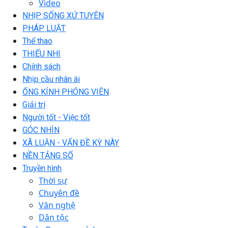
Video
NHỊP SỐNG XỨ TUYÊN
PHÁP LUẬT
Thể thao
THIẾU NHI
Chính sách
Nhịp cầu nhân ái
ỐNG KÍNH PHÓNG VIÊN
Giải trí
Người tốt - Việc tốt
GÓC NHÌN
XÃ LUẬN - VẤN ĐỀ KỲ NÀY
NỀN TẢNG SỐ
Truyền hình
Thời sự
Chuyên đề
Văn nghệ
Dân tộc