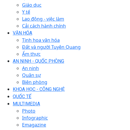
Giáo dục
Y tế
Lao động - việc làm
Cải cách hành chính
VĂN HÓA
Tinh hoa văn hóa
Đất và người Tuyên Quang
Ẩm thực
AN NINH - QUỐC PHÒNG
An ninh
Quân sự
Biên phòng
KHOA HỌC - CÔNG NGHỆ
QUỐC TẾ
MULTIMEDIA
Photo
Infographic
Emagazine