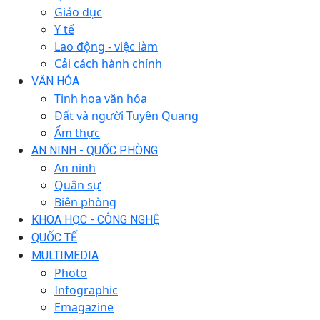
Giáo dục
Y tế
Lao động - việc làm
Cải cách hành chính
VĂN HÓA
Tinh hoa văn hóa
Đất và người Tuyên Quang
Ẩm thực
AN NINH - QUỐC PHÒNG
An ninh
Quân sự
Biên phòng
KHOA HỌC - CÔNG NGHỆ
QUỐC TẾ
MULTIMEDIA
Photo
Infographic
Emagazine