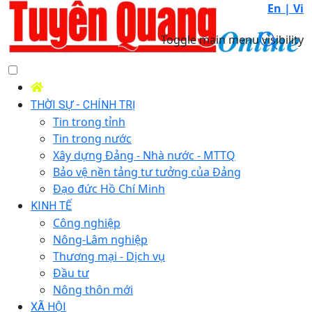
En |
Vi
Toggle main menu visibility
THỜI SỰ - CHÍNH TRỊ
Tin trong tỉnh
Tin trong nước
Xây dựng Đảng - Nhà nước - MTTQ
Bảo vệ nền tảng tư tưởng của Đảng
Đạo đức Hồ Chí Minh
KINH TẾ
Công nghiệp
Nông-Lâm nghiệp
Thương mại - Dịch vụ
Đầu tư
Nông thôn mới
XÃ HỘI