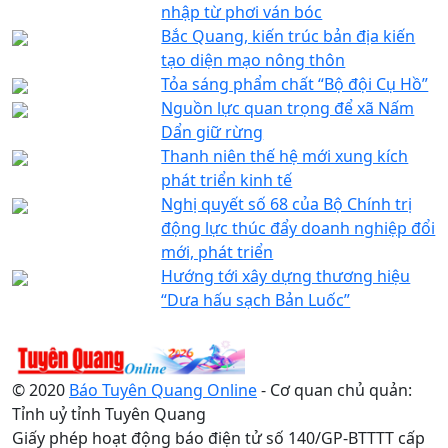
nhập từ phơi ván bóc
Bắc Quang, kiến trúc bản địa kiến
tạo diện mạo nông thôn
Tỏa sáng phẩm chất “Bộ đội Cụ Hồ”
Nguồn lực quan trọng để xã Nấm
Dẩn giữ rừng
Thanh niên thế hệ mới xung kích
phát triển kinh tế
Nghị quyết số 68 của Bộ Chính trị
động lực thúc đẩy doanh nghiệp đổi
mới, phát triển
Hướng tới xây dựng thương hiệu
“Dưa hấu sạch Bản Luốc”
© 2020
Báo Tuyên Quang Online
- Cơ quan chủ quản:
Tỉnh uỷ tỉnh Tuyên Quang
Giấy phép hoạt động báo điện tử số 140/GP-BTTTT cấp