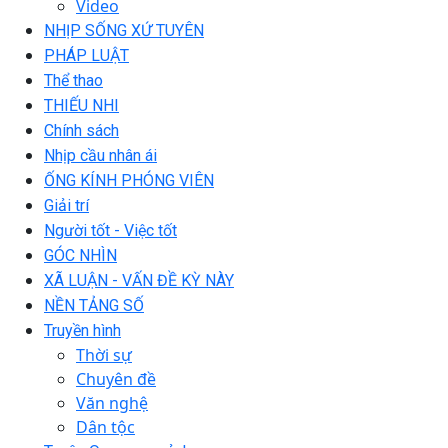
Video
NHỊP SỐNG XỨ TUYÊN
PHÁP LUẬT
Thể thao
THIẾU NHI
Chính sách
Nhịp cầu nhân ái
ỐNG KÍNH PHÓNG VIÊN
Giải trí
Người tốt - Việc tốt
GÓC NHÌN
XÃ LUẬN - VẤN ĐỀ KỲ NÀY
NỀN TẢNG SỐ
Truyền hình
Thời sự
Chuyên đề
Văn nghệ
Dân tộc