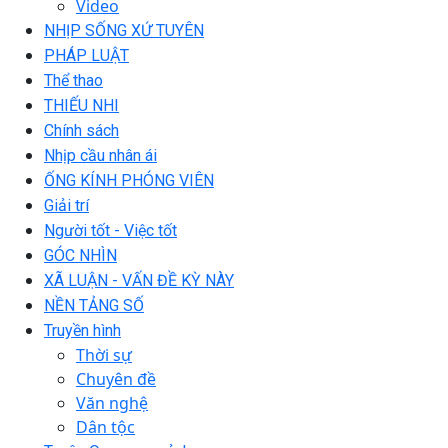
Video
NHỊP SỐNG XỨ TUYÊN
PHÁP LUẬT
Thể thao
THIẾU NHI
Chính sách
Nhịp cầu nhân ái
ỐNG KÍNH PHÓNG VIÊN
Giải trí
Người tốt - Việc tốt
GÓC NHÌN
XÃ LUẬN - VẤN ĐỀ KỲ NÀY
NỀN TẢNG SỐ
Truyền hình
Thời sự
Chuyên đề
Văn nghệ
Dân tộc