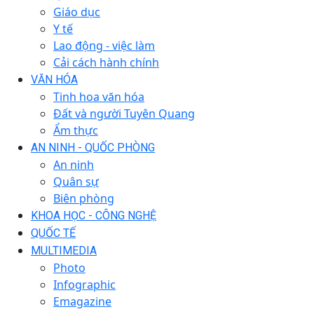
Giáo dục
Y tế
Lao động - việc làm
Cải cách hành chính
VĂN HÓA
Tinh hoa văn hóa
Đất và người Tuyên Quang
Ẩm thực
AN NINH - QUỐC PHÒNG
An ninh
Quân sự
Biên phòng
KHOA HỌC - CÔNG NGHỆ
QUỐC TẾ
MULTIMEDIA
Photo
Infographic
Emagazine