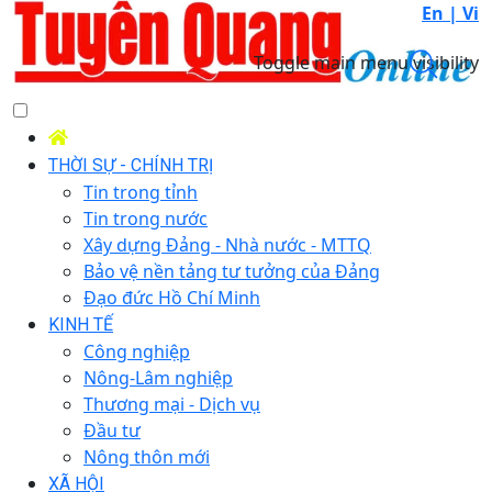
En |
Vi
Toggle main menu visibility
THỜI SỰ - CHÍNH TRỊ
Tin trong tỉnh
Tin trong nước
Xây dựng Đảng - Nhà nước - MTTQ
Bảo vệ nền tảng tư tưởng của Đảng
Đạo đức Hồ Chí Minh
KINH TẾ
Công nghiệp
Nông-Lâm nghiệp
Thương mại - Dịch vụ
Đầu tư
Nông thôn mới
XÃ HỘI