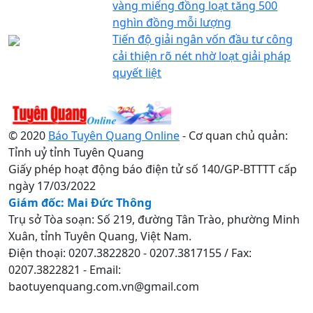
vàng miếng đồng loạt tăng 500
nghìn đồng mỗi lượng
Tiến độ giải ngân vốn đầu tư công
cải thiện rõ nét nhờ loạt giải pháp
quyết liệt
© 2020
Báo Tuyên Quang Online
- Cơ quan chủ quản:
Tỉnh uỷ tỉnh Tuyên Quang
Giấy phép hoạt động báo điện tử số 140/GP-BTTTT cấp
ngày 17/03/2022
Giám đốc: Mai Đức Thông
Trụ sở Tòa soạn: Số 219, đường Tân Trào, phường Minh
Xuân, tỉnh Tuyên Quang, Việt Nam.
Điện thoại: 0207.3822820 - 0207.3817155 / Fax:
0207.3822821 - Email:
baotuyenquang.com.vn@gmail.com