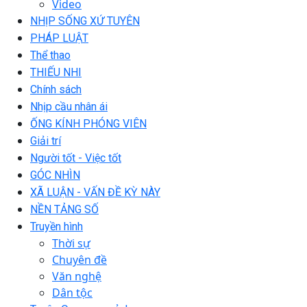
Video
NHỊP SỐNG XỨ TUYÊN
PHÁP LUẬT
Thể thao
THIẾU NHI
Chính sách
Nhịp cầu nhân ái
ỐNG KÍNH PHÓNG VIÊN
Giải trí
Người tốt - Việc tốt
GÓC NHÌN
XÃ LUẬN - VẤN ĐỀ KỲ NÀY
NỀN TẢNG SỐ
Truyền hình
Thời sự
Chuyên đề
Văn nghệ
Dân tộc