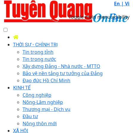
En |
Vi
Toggle main menu visibility
THỜI SỰ - CHÍNH TRỊ
Tin trong tỉnh
Tin trong nước
Xây dựng Đảng - Nhà nước - MTTQ
Bảo vệ nền tảng tư tưởng của Đảng
Đạo đức Hồ Chí Minh
KINH TẾ
Công nghiệp
Nông-Lâm nghiệp
Thương mại - Dịch vụ
Đầu tư
Nông thôn mới
XÃ HỘI