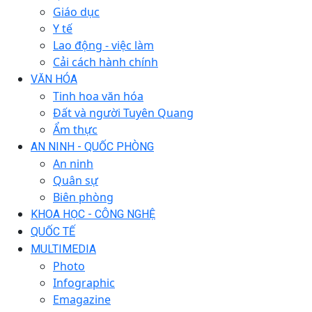
Giáo dục
Y tế
Lao động - việc làm
Cải cách hành chính
VĂN HÓA
Tinh hoa văn hóa
Đất và người Tuyên Quang
Ẩm thực
AN NINH - QUỐC PHÒNG
An ninh
Quân sự
Biên phòng
KHOA HỌC - CÔNG NGHỆ
QUỐC TẾ
MULTIMEDIA
Photo
Infographic
Emagazine