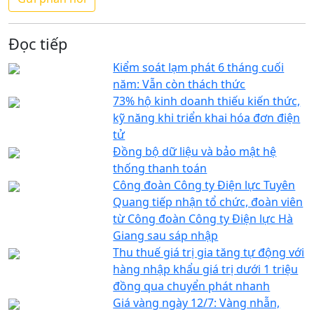
Đọc tiếp
Kiểm soát lạm phát 6 tháng cuối
năm: Vẫn còn thách thức
73% hộ kinh doanh thiếu kiến thức,
kỹ năng khi triển khai hóa đơn điện
tử
Đồng bộ dữ liệu và bảo mật hệ
thống thanh toán
Công đoàn Công ty Điện lực Tuyên
Quang tiếp nhận tổ chức, đoàn viên
từ Công đoàn Công ty Điện lực Hà
Giang sau sáp nhập
Thu thuế giá trị gia tăng tự động với
hàng nhập khẩu giá trị dưới 1 triệu
đồng qua chuyển phát nhanh
Giá vàng ngày 12/7: Vàng nhẫn,