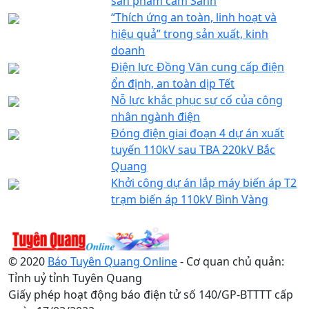
sản phẩm cam Sành
“Thích ứng an toàn, linh hoạt và
hiệu quả” trong sản xuất, kinh
doanh
Điện lực Đồng Văn cung cấp điện
ổn định, an toàn dịp Tết
Nỗ lực khắc phục sự cố của công
nhân ngành điện
Đóng điện giai đoạn 4 dự án xuất
tuyến 110kV sau TBA 220kV Bắc
Quang
Khởi công dự án lắp máy biến áp T2
trạm biến áp 110kV Bình Vàng
© 2020
Báo Tuyên Quang Online
- Cơ quan chủ quản:
Tỉnh uỷ tỉnh Tuyên Quang
Giấy phép hoạt động báo điện tử số 140/GP-BTTTT cấp