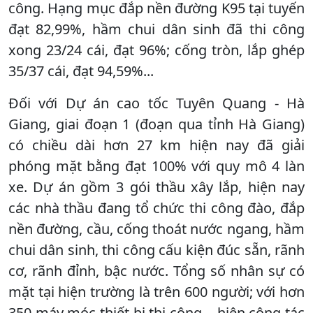
công. Hạng mục đắp nền đường K95 tại tuyến
đạt 82,99%, hầm chui dân sinh đã thi công
xong 23/24 cái, đạt 96%; cống tròn, lắp ghép
35/37 cái, đạt 94,59%...
Đối với Dự án cao tốc Tuyên Quang - Hà
Giang, giai đoạn 1 (đoạn qua tỉnh Hà Giang)
có chiều dài hơn 27 km hiện nay đã giải
phóng mặt bằng đạt 100% với quy mô 4 làn
xe. Dự án gồm 3 gói thầu xây lắp, hiện nay
các nhà thầu đang tổ chức thi công đào, đắp
nền đường, cầu, cống thoát nước ngang, hầm
chui dân sinh, thi công cấu kiện đúc sẵn, rãnh
cơ, rãnh đỉnh, bậc nước. Tổng số nhân sự có
mặt tại hiện trường là trên 600 người; với hơn
350 máy móc thiết bị thi công… hiện công tác