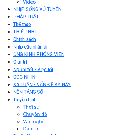
Video
NHỊP SỐNG XỨ TUYÊN
PHÁP LUẬT
Thể thao
THIẾU NHI
Chính sách
Nhịp cầu nhân ái
ỐNG KÍNH PHÓNG VIÊN
Giải trí
Người tốt - Việc tốt
GÓC NHÌN
XÃ LUẬN - VẤN ĐỀ KỲ NÀY
NỀN TẢNG SỐ
Truyền hình
Thời sự
Chuyên đề
Văn nghệ
Dân tộc