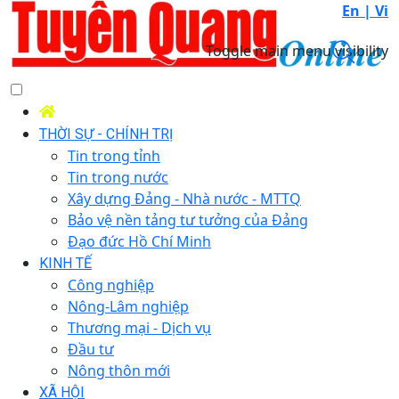
En |
Vi
Toggle main menu visibility
THỜI SỰ - CHÍNH TRỊ
Tin trong tỉnh
Tin trong nước
Xây dựng Đảng - Nhà nước - MTTQ
Bảo vệ nền tảng tư tưởng của Đảng
Đạo đức Hồ Chí Minh
KINH TẾ
Công nghiệp
Nông-Lâm nghiệp
Thương mại - Dịch vụ
Đầu tư
Nông thôn mới
XÃ HỘI