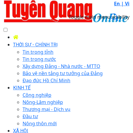
En |
Vi
Toggle main menu visibility
THỜI SỰ - CHÍNH TRỊ
Tin trong tỉnh
Tin trong nước
Xây dựng Đảng - Nhà nước - MTTQ
Bảo vệ nền tảng tư tưởng của Đảng
Đạo đức Hồ Chí Minh
KINH TẾ
Công nghiệp
Nông-Lâm nghiệp
Thương mại - Dịch vụ
Đầu tư
Nông thôn mới
XÃ HỘI