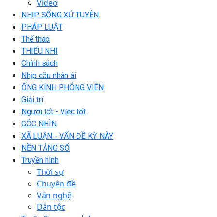
Video
NHỊP SỐNG XỨ TUYÊN
PHÁP LUẬT
Thể thao
THIẾU NHI
Chính sách
Nhịp cầu nhân ái
ỐNG KÍNH PHÓNG VIÊN
Giải trí
Người tốt - Việc tốt
GÓC NHÌN
XÃ LUẬN - VẤN ĐỀ KỲ NÀY
NỀN TẢNG SỐ
Truyền hình
Thời sự
Chuyên đề
Văn nghệ
Dân tộc