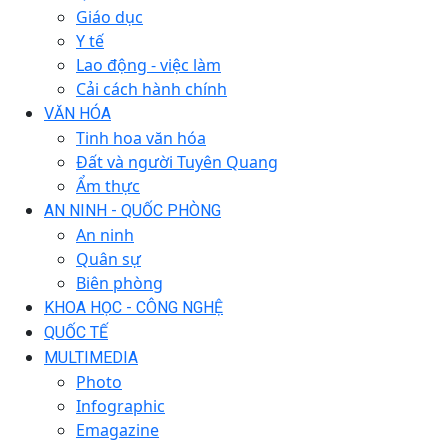
Giáo dục
Y tế
Lao động - việc làm
Cải cách hành chính
VĂN HÓA
Tinh hoa văn hóa
Đất và người Tuyên Quang
Ẩm thực
AN NINH - QUỐC PHÒNG
An ninh
Quân sự
Biên phòng
KHOA HỌC - CÔNG NGHỆ
QUỐC TẾ
MULTIMEDIA
Photo
Infographic
Emagazine