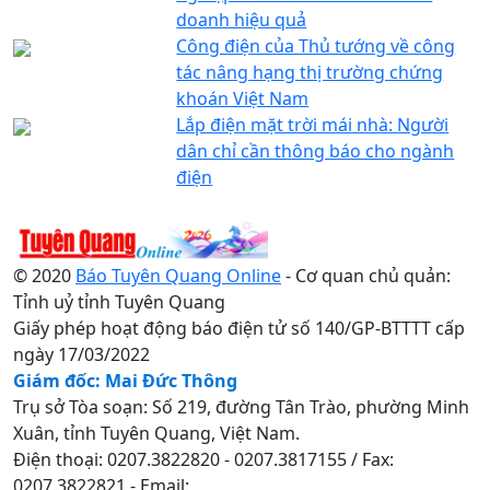
doanh hiệu quả
Công điện của Thủ tướng về công
tác nâng hạng thị trường chứng
khoán Việt Nam
Lắp điện mặt trời mái nhà: Người
dân chỉ cần thông báo cho ngành
điện
© 2020
Báo Tuyên Quang Online
- Cơ quan chủ quản:
Tỉnh uỷ tỉnh Tuyên Quang
Giấy phép hoạt động báo điện tử số 140/GP-BTTTT cấp
ngày 17/03/2022
Giám đốc: Mai Đức Thông
Trụ sở Tòa soạn: Số 219, đường Tân Trào, phường Minh
Xuân, tỉnh Tuyên Quang, Việt Nam.
Điện thoại: 0207.3822820 - 0207.3817155 / Fax:
0207.3822821 - Email: