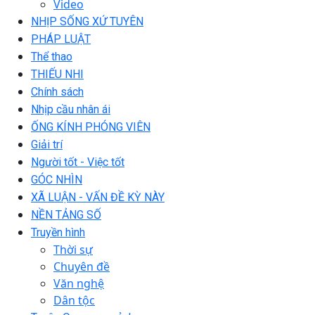
Video
NHỊP SỐNG XỨ TUYÊN
PHÁP LUẬT
Thể thao
THIẾU NHI
Chính sách
Nhịp cầu nhân ái
ỐNG KÍNH PHÓNG VIÊN
Giải trí
Người tốt - Việc tốt
GÓC NHÌN
XÃ LUẬN - VẤN ĐỀ KỲ NÀY
NỀN TẢNG SỐ
Truyền hình
Thời sự
Chuyên đề
Văn nghệ
Dân tộc