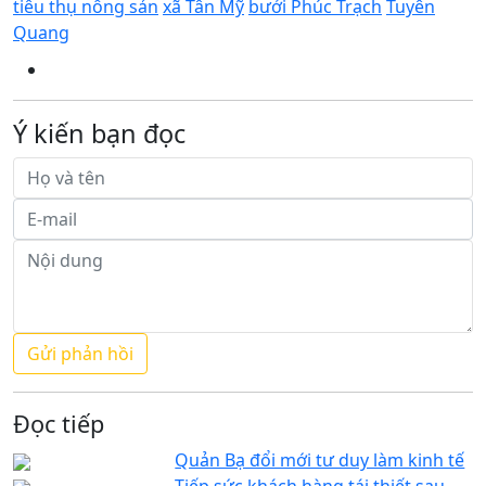
tiêu thụ nông sản
xã Tân Mỹ
bưởi Phúc Trạch
Tuyên
Quang
Ý kiến bạn đọc
Đọc tiếp
Quản Bạ đổi mới tư duy làm kinh tế
Tiếp sức khách hàng tái thiết sau