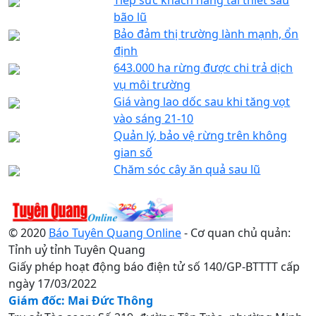
bão lũ
Bảo đảm thị trường lành mạnh, ổn
định
643.000 ha rừng được chi trả dịch
vụ môi trường
Giá vàng lao dốc sau khi tăng vọt
vào sáng 21-10
Quản lý, bảo vệ rừng trên không
gian số
Chăm sóc cây ăn quả sau lũ
© 2020
Báo Tuyên Quang Online
- Cơ quan chủ quản:
Tỉnh uỷ tỉnh Tuyên Quang
Giấy phép hoạt động báo điện tử số 140/GP-BTTTT cấp
ngày 17/03/2022
Giám đốc: Mai Đức Thông