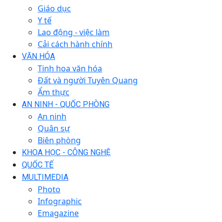
Giáo dục
Y tế
Lao động - việc làm
Cải cách hành chính
VĂN HÓA
Tinh hoa văn hóa
Đất và người Tuyên Quang
Ẩm thực
AN NINH - QUỐC PHÒNG
An ninh
Quân sự
Biên phòng
KHOA HỌC - CÔNG NGHỆ
QUỐC TẾ
MULTIMEDIA
Photo
Infographic
Emagazine