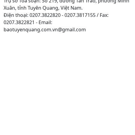
Trụ sở Tòa soạn: Số 219, đường Tân Trào, phường Minh
Xuân, tỉnh Tuyên Quang, Việt Nam.
Điện thoại: 0207.3822820 - 0207.3817155 / Fax:
0207.3822821 - Email:
baotuyenquang.com.vn@gmail.com