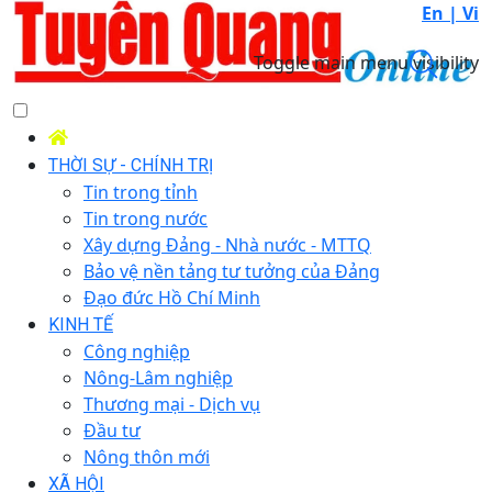
En |
Vi
Toggle main menu visibility
THỜI SỰ - CHÍNH TRỊ
Tin trong tỉnh
Tin trong nước
Xây dựng Đảng - Nhà nước - MTTQ
Bảo vệ nền tảng tư tưởng của Đảng
Đạo đức Hồ Chí Minh
KINH TẾ
Công nghiệp
Nông-Lâm nghiệp
Thương mại - Dịch vụ
Đầu tư
Nông thôn mới
XÃ HỘI