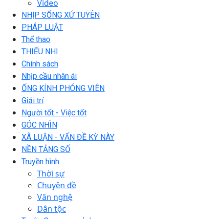
Video
NHỊP SỐNG XỨ TUYÊN
PHÁP LUẬT
Thể thao
THIẾU NHI
Chính sách
Nhịp cầu nhân ái
ỐNG KÍNH PHÓNG VIÊN
Giải trí
Người tốt - Việc tốt
GÓC NHÌN
XÃ LUẬN - VẤN ĐỀ KỲ NÀY
NỀN TẢNG SỐ
Truyền hình
Thời sự
Chuyên đề
Văn nghệ
Dân tộc