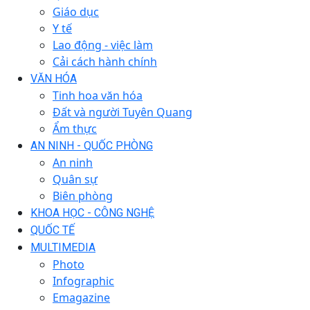
Giáo dục
Y tế
Lao động - việc làm
Cải cách hành chính
VĂN HÓA
Tinh hoa văn hóa
Đất và người Tuyên Quang
Ẩm thực
AN NINH - QUỐC PHÒNG
An ninh
Quân sự
Biên phòng
KHOA HỌC - CÔNG NGHỆ
QUỐC TẾ
MULTIMEDIA
Photo
Infographic
Emagazine