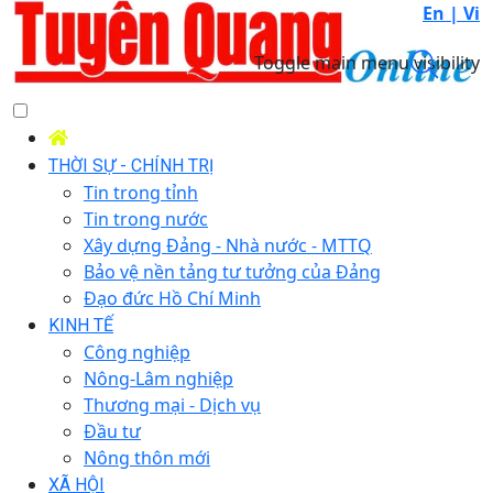
En |
Vi
Toggle main menu visibility
THỜI SỰ - CHÍNH TRỊ
Tin trong tỉnh
Tin trong nước
Xây dựng Đảng - Nhà nước - MTTQ
Bảo vệ nền tảng tư tưởng của Đảng
Đạo đức Hồ Chí Minh
KINH TẾ
Công nghiệp
Nông-Lâm nghiệp
Thương mại - Dịch vụ
Đầu tư
Nông thôn mới
XÃ HỘI