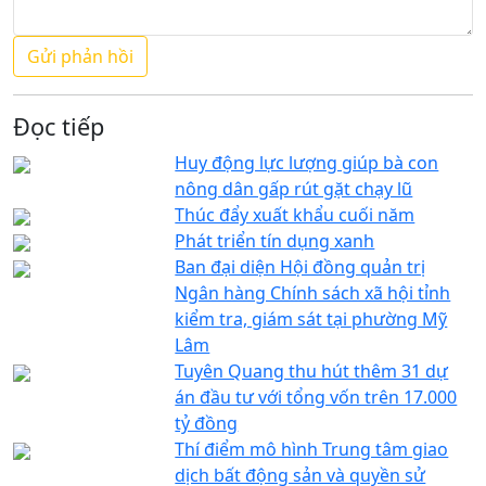
Đọc tiếp
Huy động lực lượng giúp bà con
nông dân gấp rút gặt chạy lũ
Thúc đẩy xuất khẩu cuối năm
Phát triển tín dụng xanh
Ban đại diện Hội đồng quản trị
Ngân hàng Chính sách xã hội tỉnh
kiểm tra, giám sát tại phường Mỹ
Lâm
Tuyên Quang thu hút thêm 31 dự
án đầu tư với tổng vốn trên 17.000
tỷ đồng
Thí điểm mô hình Trung tâm giao
dịch bất động sản và quyền sử