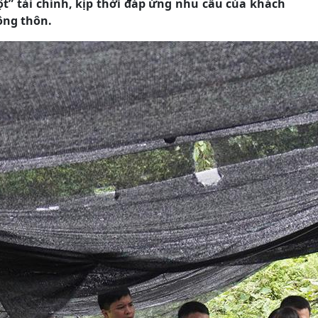
cột” tài chính, kịp thời đáp ứng nhu cầu của khách
ông thôn.