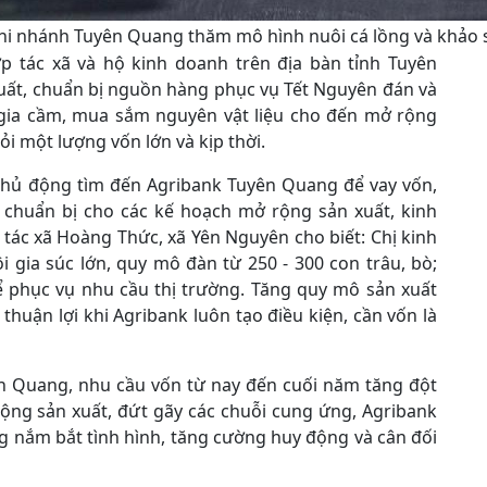
hi nhánh Tuyên Quang thăm mô hình nuôi cá lồng và khảo 
p tác xã và hộ kinh doanh trên địa bàn tỉnh Tuyên
uất, chuẩn bị nguồn hàng phục vụ Tết Nguyên đán và
c, gia cầm, mua sắm nguyên vật liệu cho đến mở rộng
ỏi một lượng vốn lớn và kịp thời.
 chủ động tìm đến Agribank Tuyên Quang để vay vốn,
 chuẩn bị cho các kế hoạch mở rộng sản xuất, kinh
tác xã Hoàng Thức, xã Yên Nguyên cho biết: Chị kinh
 gia súc lớn, quy mô đàn từ 250 - 300 con trâu, bò;
ể phục vụ nhu cầu thị trường. Tăng quy mô sản xuất
huận lợi khi Agribank luôn tạo điều kiện, cần vốn là
n Quang, nhu cầu vốn từ nay đến cuối năm tăng đột
động sản xuất, đứt gãy các chuỗi cung ứng, Agribank
ng nắm bắt tình hình, tăng cường huy động và cân đối