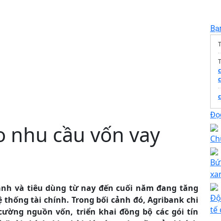
Bạ
T
c
c
Đọc
 nhu cầu vốn vay
Ch
Bứt
xa
anh và tiêu dùng từ nay đến cuối năm đang tăng
Độ
ệ thống tài chính. Trong bối cảnh đó, Agribank chi
tế
ờng nguồn vốn, triển khai đồng bộ các gói tín