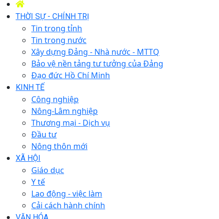
THỜI SỰ - CHÍNH TRỊ
Tin trong tỉnh
Tin trong nước
Xây dựng Đảng - Nhà nước - MTTQ
Bảo vệ nền tảng tư tưởng của Đảng
Đạo đức Hồ Chí Minh
KINH TẾ
Công nghiệp
Nông-Lâm nghiệp
Thương mại - Dịch vụ
Đầu tư
Nông thôn mới
XÃ HỘI
Giáo dục
Y tế
Lao động - việc làm
Cải cách hành chính
VĂN HÓA