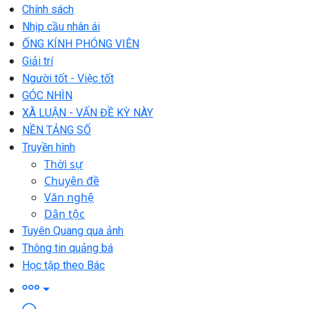
Chính sách
Nhịp cầu nhân ái
ỐNG KÍNH PHÓNG VIÊN
Giải trí
Người tốt - Việc tốt
GÓC NHÌN
XÃ LUẬN - VẤN ĐỀ KỲ NÀY
NỀN TẢNG SỐ
Truyền hình
Thời sự
Chuyên đề
Văn nghệ
Dân tộc
Tuyên Quang qua ảnh
Thông tin quảng bá
Học tập theo Bác