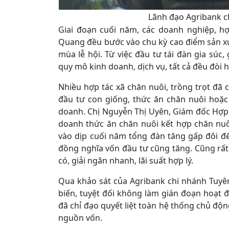
Lãnh đạo Agribank c
Giai đoạn cuối năm, các doanh nghiệp, hợ
Quang đều bước vào chu kỳ cao điểm sản x
mùa lễ hội. Từ việc đầu tư tái đàn gia sú
quy mô kinh doanh, dịch vụ, tất cả đều đòi h
Nhiều hợp tác xã chăn nuôi, trồng trọt đã
đầu tư con giống, thức ăn chăn nuôi hoặc
doanh. Chị Nguyễn Thị Uyên, Giám đốc Hợp 
doanh thức ăn chăn nuôi kết hợp chăn nuôi
vào dịp cuối năm tổng đàn tăng gấp đôi đ
đồng nghĩa vốn đầu tư cũng tăng. Cũng rất t
có, giải ngân nhanh, lãi suất hợp lý.
Qua khảo sát của Agribank chi nhánh Tuyê
biến, tuyệt đối không làm gián đoạn hoạt 
đã chỉ đạo quyết liệt toàn hệ thống chủ độ
nguồn vốn.