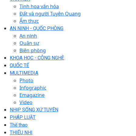
Tinh hoa văn hóa
Đất và người Tuyên Quang
Ẩm thực
AN NINH - QUỐC PHÒNG
An ninh
Quân sự
Biên phòng
KHOA HỌC - CÔNG NGHỆ
QUỐC TẾ
MULTIMEDIA
Photo
Infographic
Emagazine
Video
NHỊP SỐNG XỨ TUYÊN
PHÁP LUẬT
Thể thao
THIẾU NHI