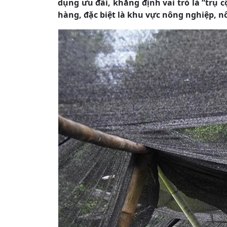
dụng ưu đãi, khẳng định vai trò là “trụ 
hàng, đặc biệt là khu vực nông nghiệp, n