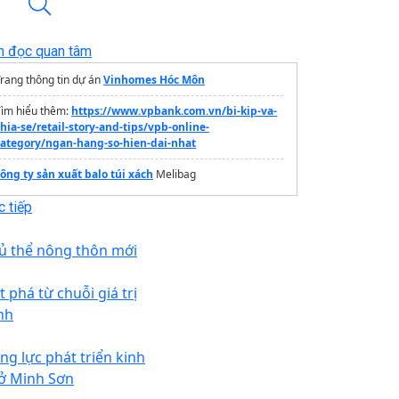
n đọc quan tâm
rang thông tin dự án
Vinhomes Hóc Môn
Tìm hiểu thêm:
https://www.vpbank.com.vn/bi-kip-va-
hia-se/retail-story-and-tips/vpb-online-
category/ngan-hang-so-hien-dai-nhat
ông ty sản xuất balo túi xách
Melibag
 tiếp
ủ thể nông thôn mới
 phá từ chuỗi giá trị
nh
ng lực phát triển kinh
 ở Minh Sơn